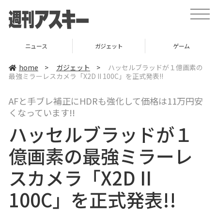
t
o
g
g
l
ガジェット
ゲーム
グルメ
e
n
a
home
>
ガジェット
>
ハッセルブラッドが１億画素の
v
最強ミラーレスカメラ「X2D II 100C」を正式発表!!
i
g
a
AFと手ブレ補正にHDRも強化して価格は11万円安
t
i
くなっています!!
o
n
ハッセルブラッドが１
億画素の最強ミラーレ
スカメラ「X2D II
100C」を正式発表!!