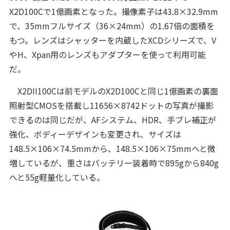
X2D100Cで1億画素となった。撮像素子は43.8×32.9mm
で、35mmフルサイズ（36×24mm）の1.67倍の面積を
もつ。レンズはシャッターを内蔵したXCDシリーズで、V
やH、Xpan用のレンズもアダプターを使って利用可能
だ。
X2DII100Cは前モデルのX2D100Cと同じ1億画素の裏面
照射型CMOSを搭載し11656×8742ドットの写真が撮影
できるのは同じだが、AFシステム、HDR、手ブレ補正が
強化、ボディーデザインも変更され、サイズは
148.5×106×74.5mmから、148.5×106×75mmへと微
増しているが、重さはバッテリー装着時で895gから840g
へと55g軽量化している。