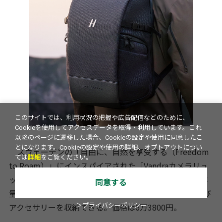
このサイトでは、利用状況の把握や広告配信などのために、
Cookieを使用してアクセスデータを取得・利用しています。これ
以降のページに遷移した場合、Cookieの設定や使用に同意したこ
とになります。Cookieの設定や使用の詳細、オプトアウトについ
スウェーデンの「自由に、自然を享受する（Freedom
ては
詳細
をご覧ください。
to Roam）」にインスパイアされた「Vandraカメラリュ
ック」は、機能性とスタイルを融合。約20リットルの容
同意する
量で、ハッセルブラッドカメラ本体、レンズ2本、および
アクセサリーを収納できる。価格は6万3800円。
＞プライバシーポリシー