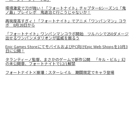
環境激変で刀が強い！「フォートナイト」チャプター6シーズン1「鬼
ノ島」プレイレポ 鬼退治と行こうじゃないか！
再現度高すぎィ！「フォートナイト」でアニメ「ワンパンマン」コラ
ボ 8月28日から
「フォートナイト」ワンパンマンコラボ開始 ツルハシで250ダメージ
出せるワンパンメダリオンが猛威を振るう
Epic Games StoreにてモバイルおよびPC向けEpic Web Shopsを10月3
日に公開！
タランティーノ監督、まさかのゲームで新作公開 「キル・ビル」幻
の未公開章、フォートナイトで12/1解禁
フォートナイト×崩壊：スターレイル 期間限定でキャラ登場