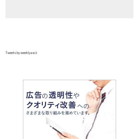
Tweets by weeklyascii