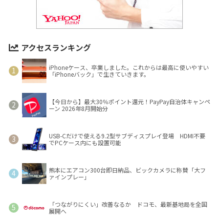
アクセスランキング
iPhoneケース、卒業しました。これからは最高に使いやすい
「iPhoneバック」で生きていきます。
【今日から】最大30％ポイント還元！PayPay自治体キャンペ
ーン 2026年8月開始分
USB-Cだけで使える9.2型サブディスプレイ登場 HDMI不要
でPCケース内にも設置可能
熊本にエアコン300台即日納品、ビックカメラに称賛「大フ
ァインプレー」
「つながりにくい」改善なるか ドコモ、最新基地局を全国
展開へ