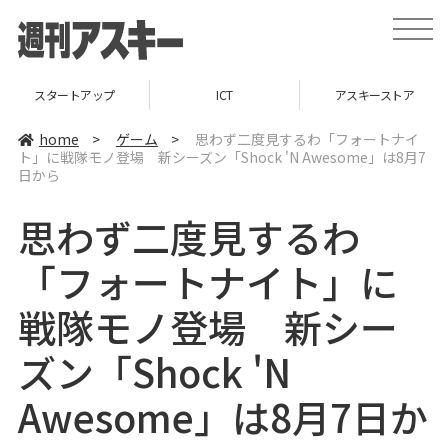
t
o
g
g
l
スタートアップ
ICT
アスキーストア
e
n
a
home
>
ゲーム
>
思わず二度見するわ「フォートナイ
v
ト」に戦隊モノ登場 新シーズン「Shock 'N Awesome」は8月7
i
日から
g
a
t
思わず二度見するわ
i
o
n
「フォートナイト」に
戦隊モノ登場 新シー
ズン「Shock 'N
Awesome」は8月7日か