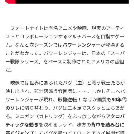
フォートナイトは有名アニメや映画、現実のアーティ
ストとコラボレーションするマルチバースを目指すゲー
ム。なんと次シーズンでは
パワーレンジャー
が登場する
ことがわかった。パワーレンジャーは、日本の「スーパ
ー戦隊シリーズ」をベースに制作されたアメリカの番組
だ。
映像では世界にあふれたバグ（虫）と戦う戦士たちが
映し出され、悲壮感漂う雰囲気に……。しかしそこへパ
ワーレンジャーが現れ、
形勢逆転！
なぜか画質も
90年代
のソレ
に切り替わり、バグは二本足でスクッと立ちあが
る。ミニガン（ガトリング）をぶっ放しながら
アクロバ
ティックな動き
を決めるレッド、味方の
背中を踏み台に
高くジャンプ
してバグを撃つイエローとアツイ展開が続