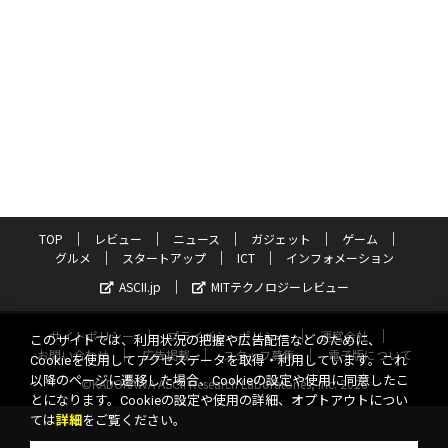
TOP
レビュー
ニュース
ガジェット
ゲーム
グルメ
スタートアップ
ICT
インフォメーション
ASCII.jp
MITテクノロジーレビュー
サイトポリシー
プライバシーポリシー
運営会社
このサイトでは、利用状況の把握や広告配信などのために、
お問い合わせ
広告掲載
スタッフ募集
電子版について
Cookieを使用してアクセスデータを取得・利用しています。これ
以降のページに遷移した場合、Cookieの設定や使用に同意したこ
©KADOKAWA ASCII Research Laboratories, Inc. 2026
とになります。Cookieの設定や使用の詳細、オプトアウトについ
ては
詳細
をご覧ください。