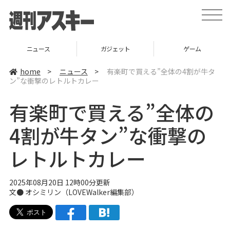
t
o
g
g
l
ニュース
ガジェット
ゲーム
e
n
a
home
>
ニュース
>
有楽町で買える”全体の4割が牛タ
v
ン”な衝撃のレトルトカレー
i
g
a
有楽町で買える”全体の
t
i
o
4割が牛タン”な衝撃の
n
レトルトカレー
2025年08月20日 12時00分更新
文● オシミリン（LOVEWalker編集部）