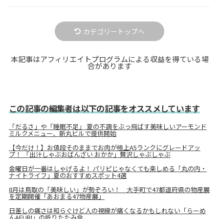
カテゴリートップへ
本記事はアフィリエイトプログラムによる収益を得ている場
合があります
この記事の編集者は以下の記事をオススメしています
「だるさ」や「睡眠不足」 夏の不調をぶっ飛ばす美味しいアーモンド
ミルクメニュー、新丸ビルで提供開始
【今だけ！】お値段そのままでお肉が極上A5ランクにグレードアッ
プ！ 「出汁しゃぶおばんざい おかか」贅沢しゃぶしゃぶ
金曜日が一番はしゃげるよ！ パリピじゃなくても楽しめる「丸の内・
ナイトライフ」夏のおすすめスポット4選
8月は鳥取の「美味しい」が勢ぞろい！ 大手町で47都道府県の物産展
を定期開催「あおまる47物産展」
日差しの痛さは和らぐけど人の視線が痛くなるかもしれない「らーめ
んAFURI」の折りたたみ傘