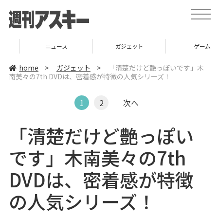
t
o
g
g
l
ニュース
ガジェット
ゲーム
e
n
a
home
>
ガジェット
>
「清楚だけど艶っぽいです」木
v
南美々の7th DVDは、密着感が特徴の人気シリーズ！
i
g
a
t
1
2
次へ
i
o
n
「清楚だけど艶っぽい
です」木南美々の7th
DVDは、密着感が特徴
の人気シリーズ！