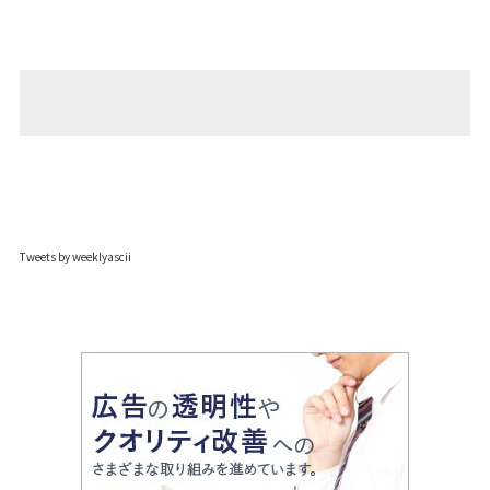
Tweets by weeklyascii