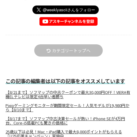
カテゴリートップへ
この記事の編集者は以下の記事をオススメしています
【8/21まで】ソフマップの中古クーポンで最大30,000円OFF！VIERA有
機ELテレビは限定4台早い者勝ち
Pixioゲーミングモニターが期間限定セール！人気モデルが19,980円か
ら【8/10まで】
【8/17まで】ソフマップ中古決算セールが熱い！iPhone SEが4万円
台、Core-i5搭載PCも驚きの価格に
25歳以下は必見！Mac・iPad購入で最大8,000ポイントがもらえる
「U25応援キャンペーン」実施中