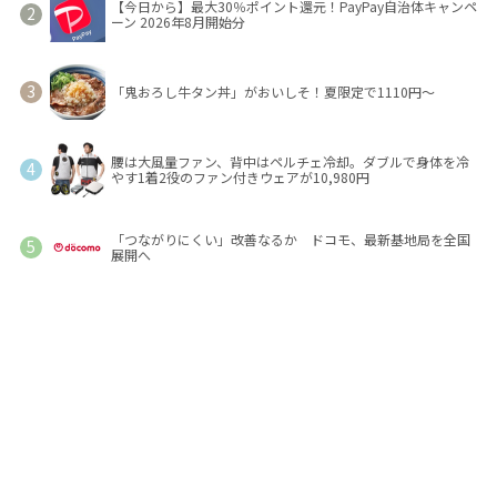
【今日から】最大30％ポイント還元！PayPay自治体キャンペ
ーン 2026年8月開始分
「鬼おろし牛タン丼」がおいしそ！夏限定で1110円～
腰は大風量ファン、背中はペルチェ冷却。ダブルで身体を冷
やす1着2役のファン付きウェアが10,980円
「つながりにくい」改善なるか ドコモ、最新基地局を全国
展開へ