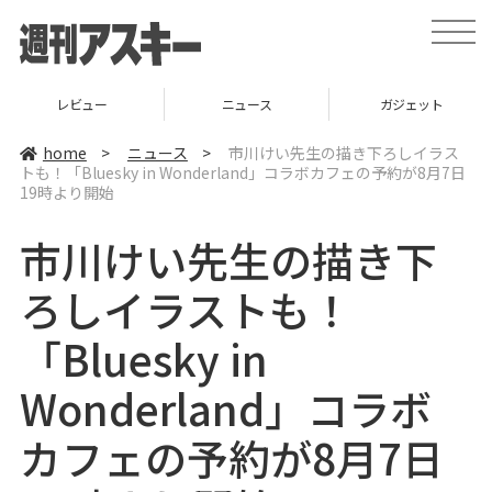
t
o
g
g
l
レビュー
ニュース
ガジェット
e
n
a
home
>
ニュース
>
市川けい先生の描き下ろしイラス
v
トも！「Bluesky in Wonderland」コラボカフェの予約が8月7日
i
19時より開始
g
a
t
市川けい先生の描き下
i
o
n
ろしイラストも！
「Bluesky in
Wonderland」コラボ
カフェの予約が8月7日