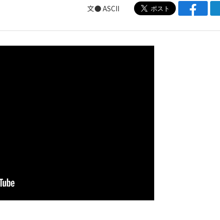
文● ASCII