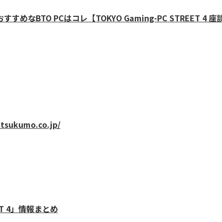
BTO PCはコレ【TOKYO Gaming-PC STREET 4 座
.tsukumo.co.jp/
EET 4」情報まとめ