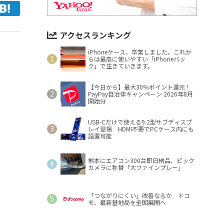
アクセスランキング
iPhoneケース、卒業しました。これか
らは最高に使いやすい「iPhoneバッ
ク」で生きていきます。
【今日から】最大30％ポイント還元！
PayPay自治体キャンペーン 2026年8月
開始分
USB-Cだけで使える9.2型サブディスプ
レイ登場 HDMI不要でPCケース内にも
設置可能
熊本にエアコン300台即日納品、ビック
カメラに称賛「大ファインプレー」
「つながりにくい」改善なるか ドコ
モ、最新基地局を全国展開へ