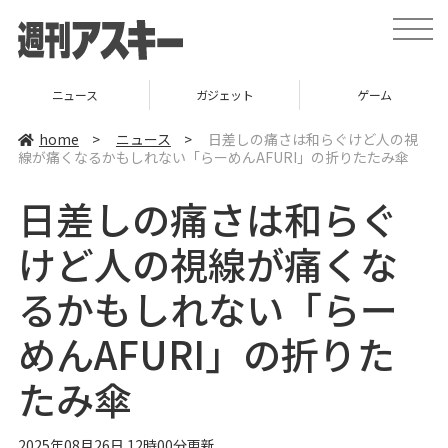
t
o
g
g
l
ニュース
ガジェット
ゲーム
e
n
a
home
>
ニュース
>
日差しの痛さは和らぐけど人の視
v
線が痛くなるかもしれない「らーめんAFURI」の折りたたみ傘
i
g
a
日差しの痛さは和らぐ
t
i
o
けど人の視線が痛くな
n
るかもしれない「らー
めんAFURI」の折りた
たみ傘
2025年08月26日 12時00分更新