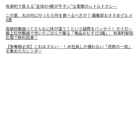
有楽町で買える”全体の4割が牛タン”な衝撃のレトルトカレー
この夏、丸の内に行ったら何を食べるべきか？ 編集部おすすめグルメ
8選
高級炊飯器ってそんなに味が違う？という疑問をバッサリ！ タイガー
最上位炊飯器で炊いたごはんで握る「絶品おむすび2種」、有楽町駅前
広場で無料試食！
【争奪戦必至】これはズルい…！JR社員しか撮れない「奇跡の一枚」
を集めたカレンダー