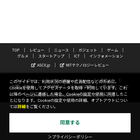
TOP
レビュー
ニュース
ガジェット
ゲーム
グルメ
スタートアップ
ICT
インフォメーション
ASCII.jp
MITテクノロジーレビュー
サイトポリシー
プライバシーポリシー
運営会社
このサイトでは、利用状況の把握や広告配信などのために、
お問い合わせ
広告掲載
スタッフ募集
電子版について
Cookieを使用してアクセスデータを取得・利用しています。これ
以降のページに遷移した場合、Cookieの設定や使用に同意したこ
©KADOKAWA ASCII Research Laboratories, Inc. 2026
とになります。Cookieの設定や使用の詳細、オプトアウトについ
ては
詳細
をご覧ください。
同意する
＞プライバシーポリシー