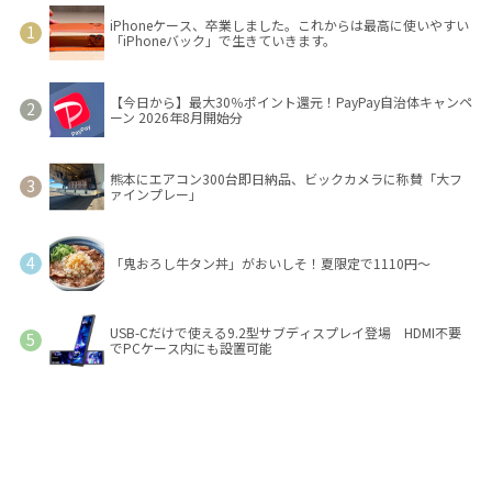
iPhoneケース、卒業しました。これからは最高に使いやすい
「iPhoneバック」で生きていきます。
【今日から】最大30％ポイント還元！PayPay自治体キャンペ
ーン 2026年8月開始分
熊本にエアコン300台即日納品、ビックカメラに称賛「大フ
ァインプレー」
「鬼おろし牛タン丼」がおいしそ！夏限定で1110円～
USB-Cだけで使える9.2型サブディスプレイ登場 HDMI不要
でPCケース内にも設置可能