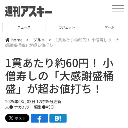
t
o
g
g
l
ニュース
ガジェット
ゲーム
e
n
a
home
>
グルメ
>
1貫あたり約60円！ 小僧寿しの「大
v
感謝盛桶盛」が超お値打ち！
i
g
a
1貫あたり約60円！ 小
t
i
o
僧寿しの「大感謝盛桶
n
盛」が超お値打ち！
2025年08月03日 12時35分更新
文● ナカムラ 編集●ASCII