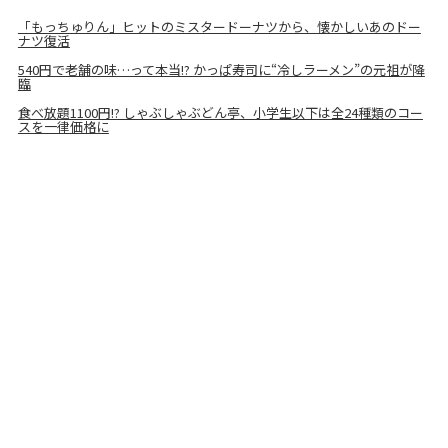
「もっちゅりん」ヒットのミスタードーナツから、懐かしいあのドー
ナツ復活
540円で老舗の味…って本当!? かっぱ寿司に“冷しラーメン”の元祖が降
臨
食べ放題1100円!? しゃぶしゃぶどん亭、小学生以下は全24種類のコー
スを一律価格に