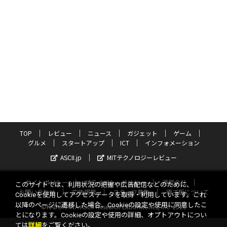
TOP
レビュー
ニュース
ガジェット
ゲーム
グルメ
スタートアップ
ICT
インフォメーション
ASCII.jp
MITテクノロジーレビュー
サイトポリシー
プライバシーポリシー
運営会社
このサイトでは、利用状況の把握や広告配信などのために、
お問い合わせ
広告掲載
スタッフ募集
電子版について
Cookieを使用してアクセスデータを取得・利用しています。これ
以降のページに遷移した場合、Cookieの設定や使用に同意したこ
©KADOKAWA ASCII Research Laboratories, Inc. 2026
とになります。Cookieの設定や使用の詳細、オプトアウトについ
ては
詳細
をご覧ください。