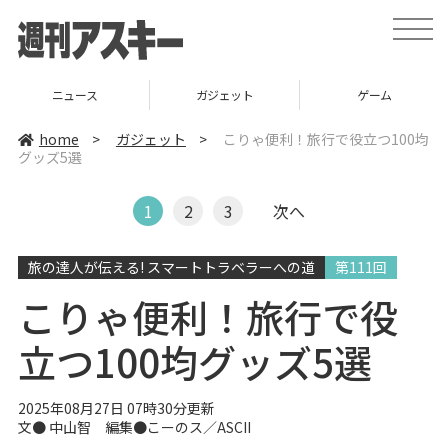
t
o
g
g
l
ニュース
ガジェット
ゲーム
e
n
a
home
>
ガジェット
>
こりゃ便利！旅行で役立つ100均
v
グッズ5選
i
g
a
t
1
2
3
次へ
i
o
n
旅の達人が伝える! スマートトラベラーへの道
第111回
こりゃ便利！旅行で役
立つ100均グッズ5選
2025年08月27日 07時30分更新
文●
中山智
編集●こーのス／ASCII