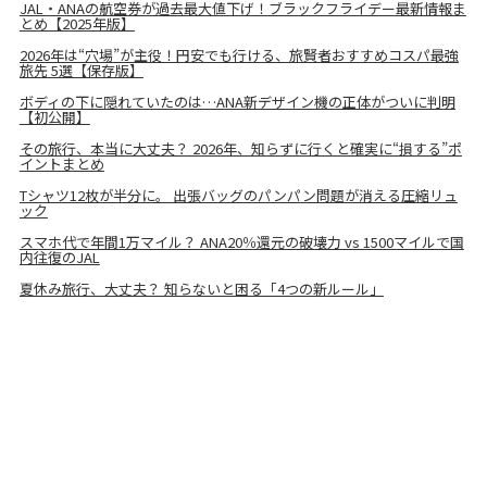
JAL・ANAの航空券が過去最大値下げ！ブラックフライデー最新情報ま
とめ【2025年版】
2026年は“穴場”が主役！円安でも行ける、旅賢者おすすめコスパ最強
旅先 5選【保存版】
ボディの下に隠れていたのは…ANA新デザイン機の正体がついに判明
【初公開】
その旅行、本当に大丈夫？ 2026年、知らずに行くと確実に“損する”ポ
イントまとめ
Tシャツ12枚が半分に。 出張バッグのパンパン問題が消える圧縮リュ
ック
スマホ代で年間1万マイル？ ANA20％還元の破壊力 vs 1500マイルで国
内往復のJAL
夏休み旅行、大丈夫？ 知らないと困る「4つの新ルール」