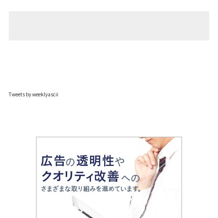
Tweets by weeklyascii