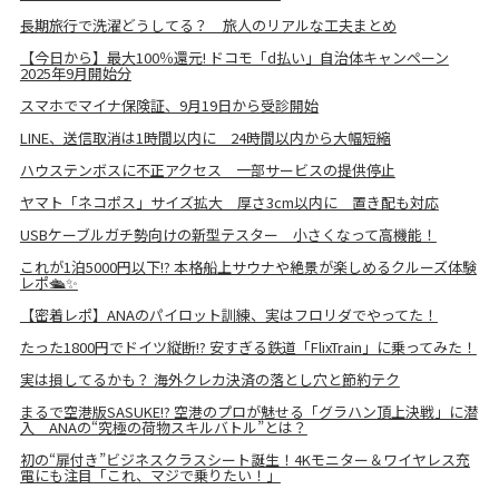
長期旅行で洗濯どうしてる？ 旅人のリアルな工夫まとめ
【今日から】最大100％還元! ドコモ「d払い」自治体キャンペーン
2025年9月開始分
スマホでマイナ保険証、9月19日から受診開始
LINE、送信取消は1時間以内に 24時間以内から大幅短縮
ハウステンボスに不正アクセス 一部サービスの提供停止
ヤマト「ネコポス」サイズ拡大 厚さ3cm以内に 置き配も対応
USBケーブルガチ勢向けの新型テスター 小さくなって高機能！
これが1泊5000円以下!? 本格船上サウナや絶景が楽しめるクルーズ体験
レポ🛳️✨
【密着レポ】ANAのパイロット訓練、実はフロリダでやってた！
たった1800円でドイツ縦断!? 安すぎる鉄道「FlixTrain」に乗ってみた！
実は損してるかも？ 海外クレカ決済の落とし穴と節約テク
まるで空港版SASUKE!? 空港のプロが魅せる「グラハン頂上決戦」に潜
入 ANAの“究極の荷物スキルバトル”とは？
初の“扉付き”ビジネスクラスシート誕生！4Kモニター＆ワイヤレス充
電にも注目「これ、マジで乗りたい！」