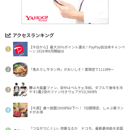
アクセスランキング
【今日から】最大30％ポイント還元！PayPay自治体キャンペ
ーン 2026年8月開始分
「鬼おろし牛タン丼」がおいしそ！夏限定で1110円～
腰は大風量ファン、背中はペルチェ冷却。ダブルで身体を冷
やす1着2役のファン付きウェアが10,980円
【今週】食べ放題2000円以下へ！ 7日間限定、しゃぶ葉ラン
チがお得
「つながりにくい」改善なるか ドコモ、最新基地局を全国