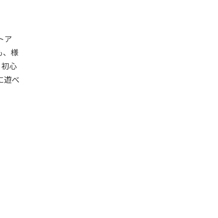
トア
も、様
、初心
に遊べ