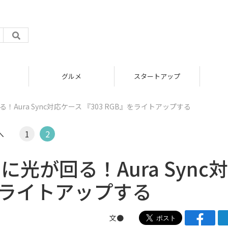
グルメ
スタートアップ
！Aura Sync対応ケース 『303 RGB』をライトアップする
へ
1
2
に光が回る！Aura Sync
』をライトアップする
文●