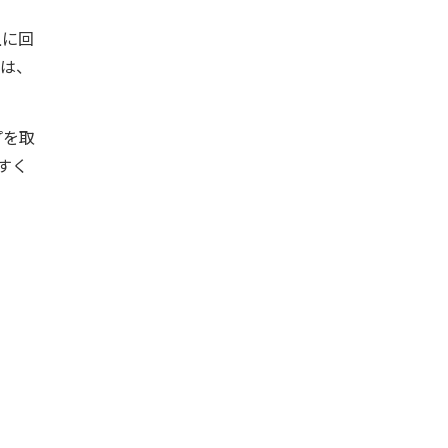
上に回
のは、
プを取
すく