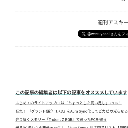
週刊アスキ
この記事の編集者は以下の記事をオススメしています
はじめてのライトアップPCは「ちょっとした買い足し」でOK！
狂気！ 『グランド鎌クロス3』をAura Sync化してビカビカ光らせる
光り輝くメモリー『Trident Z RGB』で彩ったPCを撮る
光るPC組むなら要チェック！ 『Aura Sync』対応製品リスト【随