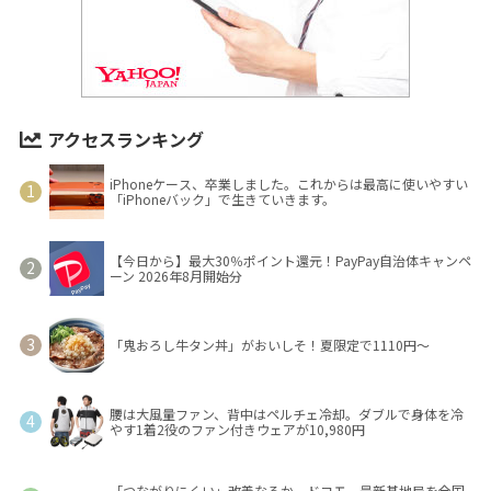
アクセスランキング
iPhoneケース、卒業しました。これからは最高に使いやすい
「iPhoneバック」で生きていきます。
【今日から】最大30％ポイント還元！PayPay自治体キャンペ
ーン 2026年8月開始分
「鬼おろし牛タン丼」がおいしそ！夏限定で1110円～
腰は大風量ファン、背中はペルチェ冷却。ダブルで身体を冷
やす1着2役のファン付きウェアが10,980円
「つながりにくい」改善なるか ドコモ、最新基地局を全国