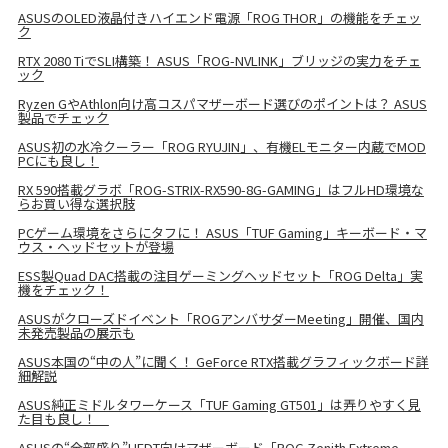
ASUSのOLED液晶付きハイエンド電源「ROG THOR」の機能をチェッ
ク
RTX 2080 TiでSLI構築！ ASUS「ROG-NVLINK」ブリッジの実力をチェ
ック
Ryzen GやAthlon向け高コスパマザーボード選びのポイントは？ ASUS
製品でチェック
ASUS初の水冷クーラー「ROG RYUJIN」、有機ELモニター内蔵でMOD
PCにも良し！
RX 590搭載グラボ「ROG-STRIX-RX590-8G-GAMING」はフルHD環境な
らお買い得な選択肢
PCゲーム環境をさらにタフに！ ASUS「TUF Gaming」キーボード・マ
ウス・ヘッドセットが登場
ESS製Quad DAC搭載の注目ゲーミングヘッドセット「ROG Delta」実
機をチェック！
ASUSがクローズドイベント「ROGアンバサダーMeeting」開催、国内
未発売製品の展示も
ASUS本国の“中の人”に聞く！ GeForce RTX搭載グラフィックボード詳
細解説
ASUS純正ミドルタワーケース「TUF Gaming GT501」は弄りやすく見
た目も良し！
ASUSの“全部盛り”HEDT向けマザーボード「ROG Zenith Extreme