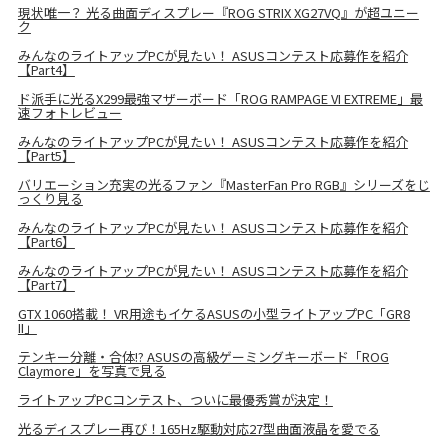
現状唯一？ 光る曲面ディスプレー『ROG STRIX XG27VQ』が超ユニー
ク
みんなのライトアップPCが見たい！ ASUSコンテスト応募作を紹介
【Part4】
ド派手に光るX299最強マザーボード「ROG RAMPAGE VI EXTREME」最
速フォトレビュー
みんなのライトアップPCが見たい！ ASUSコンテスト応募作を紹介
【Part5】
バリエーション充実の光るファン『MasterFan Pro RGB』シリーズをじ
っくり見る
みんなのライトアップPCが見たい！ ASUSコンテスト応募作を紹介
【Part6】
みんなのライトアップPCが見たい！ ASUSコンテスト応募作を紹介
【Part7】
GTX 1060搭載！ VR用途もイケるASUSの小型ライトアップPC「GR8
II」
テンキー分離・合体!? ASUSの高級ゲーミングキーボード「ROG
Claymore」を写真で見る
ライトアップPCコンテスト、ついに最優秀賞が決定！
光るディスプレー再び！165Hz駆動対応27型曲面液晶を愛でる