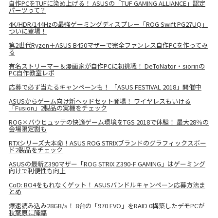
自作PCをTUFに染め上げる！ ASUSの「TUF GAMING ALLIANCE」認定
パーツって？
4K/HDR/144Hzの最強ゲーミングディスプレー「ROG Swift PG27UQ」
ついに登場！
第2世代Ryzen＋ASUS B450マザーで完全ファンレス自作PCを作ってみ
る
有名ストリーマー＆漫画家が自作PCに初挑戦！ DeToNator・siorinの
PC自作教室レポ
応募で必ず当たるキャンペーンも！ 「ASUS FESTIVAL 2018」開催中
ASUSからゲーム向け新ヘッドセット登場！ ワイヤレスもいける
「Fusion」2製品の実機をチェック
ROG×バウヒュッテの快適ゲーム環境をTGS 2018で体験！ 最大28％の
会場限定割も
RTXシリーズ大本命！ASUS ROG STRIXブランドのグラフィックスボー
ド2製品をチェック
ASUSの最新Z390マザー「ROG STRIX Z390-F GAMING」はゲーミング
向けで利便性も向上
CoD: BO4をもれなくゲット！ ASUSバンドルキャンペーン応募方法ま
とめ
爆速読み込み28GB/s！ 8台の「970 EVO」をRAID 0構築したデモPCが
秋葉原に降臨