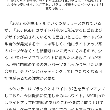
中がよく見える仕様。サイドパネルは強化ガラスで、上部のハンド
ル操作で楽に外すことが可能。ガラスに模様ナシのバージョンも別
売りで欲しい
『303』の派生モデルはいくつかリリースされている
が、『303 RGB』はサイドパネルに発光するロゴおよび
デザインが施されているのも面白いところ。サイドパネ
ル自体が発光するケースは珍しく、他にライトアップ系
のパーツがなくとも結構きれいに光ってくれるので、少
ないLEDパーツでコンパクトに組みたい場合にいいだろ
う。逆に内部の主張の強いパーツをしっかり見せたい場
合だと、デザインとバッティングして目立たなくなる可
能性があるため注意が必要だ。
本体カラーはブラックとホワイトの2色をラインアップ
しており、今回撮影に使用したのはホワイト。ASCII.jpで
はライトアップPC関連のあれやこれやを広く取り上げて
いるが、ケース内側が白い場合でのライトアップ状況を