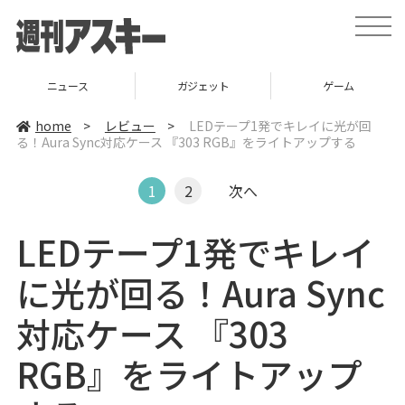
t
o
g
g
l
ニュース
ガジェット
ゲーム
e
n
a
home
>
レビュー
>
LEDテープ1発でキレイに光が回
v
る！Aura Sync対応ケース 『303 RGB』をライトアップする
i
g
a
t
1
2
次へ
i
o
n
LEDテープ1発でキレイ
に光が回る！Aura Sync
対応ケース 『303
RGB』をライトアップ