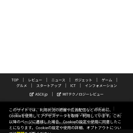
TOP
レビュー
ニュース
ガジェット
ゲーム
グルメ
スタートアップ
ICT
インフォメーション
ASCII.jp
MITテクノロジーレビュー
サイトポリシー
プライバシーポリシー
運営会社
このサイトでは、利用状況の把握や広告配信などのために、
お問い合わせ
広告掲載
スタッフ募集
電子版について
Cookieを使用してアクセスデータを取得・利用しています。これ
以降のページに遷移した場合、Cookieの設定や使用に同意したこ
©KADOKAWA ASCII Research Laboratories, Inc. 2026
とになります。Cookieの設定や使用の詳細、オプトアウトについ