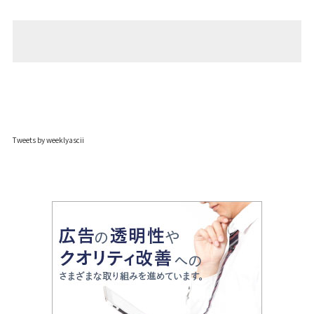
Tweets by weeklyascii