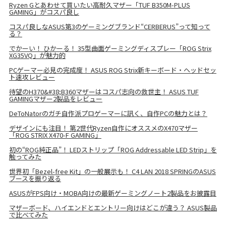
Ryzen Gとあわせて買いたい高耐久マザー「TUF B350M-PLUS
GAMING」がコスパ良し
コスパ良しなASUS第3のゲーミングブランド“CERBERUS”って知って
る？
でかーい！ ひかーる！ 35型曲面ゲーミングディスプレー「ROG Strix
XG35VQ」が魅力的
PCゲーマー必見の完成度！ ASUS ROG Strix新キーボード・ヘッドセッ
ト速攻レビュー
待望のH370&#38;B360マザーはコスパ志向の救世主！ ASUS TUF
GAMINGマザー2製品をレビュー
DeToNatorのガチ自作派プロゲーマーに訊く、自作PCの魅力とは？
デザインにも注目！ 第2世代Ryzen自作にオススメのX470マザー
「ROG STRIX X470-F GAMING」
初の“ROG純正品”！ LEDストリップ「ROG Addressable LED Strip」を
触ってみた
世界初「Bezel-free Kit」の一般展示も！ C4 LAN 2018 SPRINGのASUS
ブースを振り返る
ASUSがFPS向け・MOBA向けの最新ゲーミングノート2製品をお披露目
マザーボード、ハイエンドとエントリー向けはどこが違う？ ASUS製品
で比べてみた