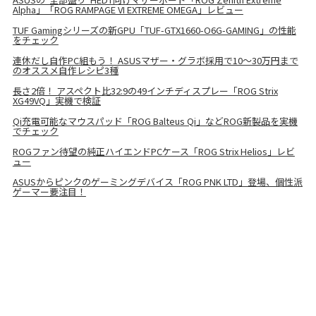
Alpha」「ROG RAMPAGE VI EXTREME OMEGA」レビュー
TUF Gamingシリーズの新GPU「TUF-GTX1660-O6G-GAMING」の性能
をチェック
連休だし自作PC組もう！ ASUSマザー・グラボ採用で10～30万円まで
のオススメ自作レシピ3種
長さ2倍！ アスペクト比32:9の49インチディスプレー「ROG Strix
XG49VQ」実機で検証
Qi充電可能なマウスパッド「ROG Balteus Qi」などROG新製品を実機
でチェック
ROGファン待望の純正ハイエンドPCケース「ROG Strix Helios」レビ
ュー
ASUSからピンクのゲーミングデバイス「ROG PNK LTD」登場、個性派
ゲーマー要注目！