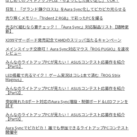
はじめてのライトアップPCは「ちょっとした買い足し」でOK！
狂気！ 『グランド鎌クロス3』をAura Sync化してビカビカ光らせる
光り輝くメモリー『Trident Z RGB』で彩ったPCを撮る
光るPC組むなら要チェック！ 『Aura Sync』対応製品リスト【随時更
新】
X399マザーボード発売記念でAMDのスリッパ当たるキャンペーン
メインスイッチ交換可！ Aura Sync対応マウス『ROG PUGIO』を速攻
レビュー
みんなのライトアップPCが見たい！ ASUSコンテスト応募作を紹介
【Part1】
LED搭載で光るマイク！ ゲーム実況はコレ1本で済む『ROG Strix
Magnus』
みんなのライトアップPCが見たい！ ASUSコンテスト応募作を紹介
【Part2】
突如現れた8ポート対応のAura Sync増設・制御ボード＆LEDファンを
試す
みんなのライトアップPCが見たい！ ASUSコンテスト応募作を紹介
【Part3】
Aura Syncでピカピカ！ 誰でも参加できるライトアップPCコンテスト
開催中