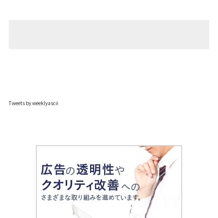
Tweets by weeklyascii