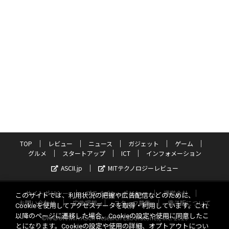
TOP
レビュー
ニュース
ガジェット
ゲーム
グルメ
スタートアップ
ICT
インフォメーション
ASCII.jp
MITテクノロジーレビュー
サイトポリシー
プライバシーポリシー
運営会社
このサイトでは、利用状況の把握や広告配信などのために、
お問い合わせ
広告掲載
スタッフ募集
電子版について
Cookieを使用してアクセスデータを取得・利用しています。これ
以降のページに遷移した場合、Cookieの設定や使用に同意したこ
©KADOKAWA ASCII Research Laboratories, Inc. 2026
とになります。Cookieの設定や使用の詳細、オプトアウトについ