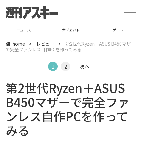
t
o
g
g
l
ニュース
ガジェット
ゲーム
e
n
a
home
>
レビュー
>
第2世代Ryzen＋ASUS B450マザー
v
で完全ファンレス自作PCを作ってみる
i
g
a
t
1
2
次へ
i
o
n
第2世代Ryzen＋ASUS
B450マザーで完全ファ
ンレス自作PCを作って
みる