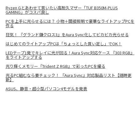
Ryzen Gとあわせて買いたい高耐久マザー「TUF B350M-PLUS
GAMING」がコスパ良し
PCを上手に光らせるには？ 小物＋間接照明で豪華なライトアップPCを
作る
狂気！ 『グランド鎌クロス3』をAura Sync化してビカビカ光らせる
はじめてのライトアップPCは「ちょっとした買い足し」でOK！
LEDテープ1発でキレイに光が回る！Aura Sync対応ケース 『303 RGB』
をライトアップする
光り輝くメモリー『Trident Z RGB』で彩ったPCを撮る
光るPC組むなら要チェック！ 『Aura Sync』対応製品リスト【随時更
新】
ASUS、静音・超小型パソコン4モデルを発表