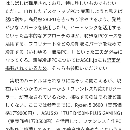
はしばしば採用されており、特に珍しいものでもない。
ただし、自作したデスクトップPCで実現しようと思えば
話は別だ。高発熱のCPUをきっちり冷やせるよう、発熱
が少ないパーツを使用したり、ヒートシンクを活用する
といった基本的なアプローチのほか、特殊なPCケースを
活用する、フロリナートなどの冷却液にパーツを沈めて
冷却する（いわゆる「液浸PC」）といった工夫が必要に
なってくる。液浸冷却PCについてはASCII.jpにも
記事が
掲載されているため
、そちらも参照いただきたい。
実現のハードルはそれなりに高そうに聞こえるが、現
在はいくつかのメーカーから「ファンレス対応CPUクー
ラー」が市販されているため、挑戦するのはそれほど難
しくない。ここでは参考までに、Ryzen 5 2600（実売価
格1万9000円）、ASUSの「TUF B450M-PLUS GAMING」
（実売価格1万3500円）を活用して、ファンレス自作PC
の製作に挑戦してみた。PCの静音性を高めたいという人