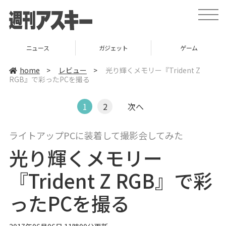
t
o
g
g
l
ニュース
ガジェット
ゲーム
e
n
a
home
>
レビュー
>
光り輝くメモリー『Trident Z
v
RGB』で彩ったPCを撮る
i
g
a
t
1
2
次へ
i
o
n
ライトアップPCに装着して撮影会してみた
光り輝くメモリー
『Trident Z RGB』で彩
ったPCを撮る