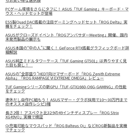
らお買い得な選択肢
PCゲーム環境をさらにタフに！ ASUS「TUF Gaming」キーボード・マ
ウス・ヘッドセットが登場
ESS製Quad DAC搭載の注目ゲーミングヘッドセット「ROG Delta」実
機をチェック！
ASUSがクローズドイベント「ROGアンバサダーMeeting」開催、国内
未発売製品の展示も
ASUS本国の“中の人”に聞く！ GeForce RTX搭載グラフィックボード詳
細解説
ASUS純正ミドルタワーケース「TUF Gaming GT501」は弄りやすく見
た目も良し！
ASUSの“全部盛り”HEDT向けマザーボード「ROG Zenith Extreme
Alpha」「ROG RAMPAGE VI EXTREME OMEGA」レビュー
TUF Gamingシリーズの新GPU「TUF-GTX1660-O6G-GAMING」の性能
をチェック
連休だし自作PC組もう！ ASUSマザー・グラボ採用で10～30万円まで
のオススメ自作レシピ3種
長さ2倍！ アスペクト比32:9の49インチディスプレー「ROG Strix
XG49VQ」実機で検証
Qi充電可能なマウスパッド「ROG Balteus Qi」などROG新製品を実機
でチェック