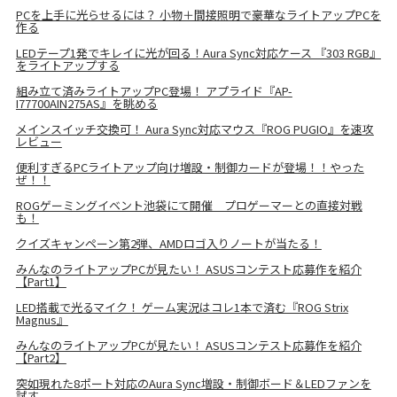
PCを上手に光らせるには？ 小物＋間接照明で豪華なライトアップPCを
作る
LEDテープ1発でキレイに光が回る！Aura Sync対応ケース 『303 RGB』
をライトアップする
組み立て済みライトアップPC登場！ アプライド『AP-
I77700AIN275AS』を眺める
メインスイッチ交換可！ Aura Sync対応マウス『ROG PUGIO』を速攻
レビュー
便利すぎるPCライトアップ向け増設・制御カードが登場！！やった
ぜ！！
ROGゲーミングイベント池袋にて開催 プロゲーマーとの直接対戦
も！
クイズキャンペーン第2弾、AMDロゴ入りノートが当たる！
みんなのライトアップPCが見たい！ ASUSコンテスト応募作を紹介
【Part1】
LED搭載で光るマイク！ ゲーム実況はコレ1本で済む『ROG Strix
Magnus』
みんなのライトアップPCが見たい！ ASUSコンテスト応募作を紹介
【Part2】
突如現れた8ポート対応のAura Sync増設・制御ボード＆LEDファンを
試す