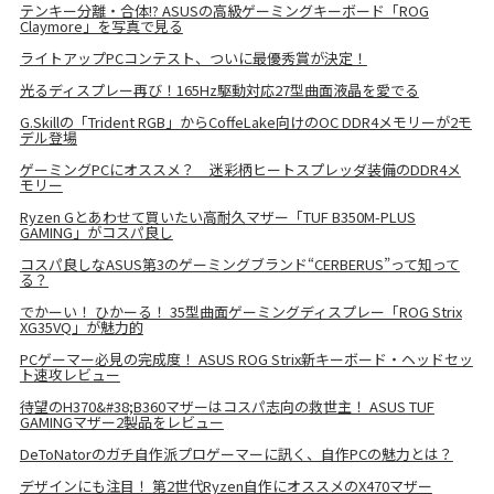
テンキー分離・合体!? ASUSの高級ゲーミングキーボード「ROG
Claymore」を写真で見る
ライトアップPCコンテスト、ついに最優秀賞が決定！
光るディスプレー再び！165Hz駆動対応27型曲面液晶を愛でる
G.Skillの「Trident RGB」からCoffeLake向けのOC DDR4メモリーが2モ
デル登場
ゲーミングPCにオススメ？ 迷彩柄ヒートスプレッダ装備のDDR4メ
モリー
Ryzen Gとあわせて買いたい高耐久マザー「TUF B350M-PLUS
GAMING」がコスパ良し
コスパ良しなASUS第3のゲーミングブランド“CERBERUS”って知って
る？
でかーい！ ひかーる！ 35型曲面ゲーミングディスプレー「ROG Strix
XG35VQ」が魅力的
PCゲーマー必見の完成度！ ASUS ROG Strix新キーボード・ヘッドセッ
ト速攻レビュー
待望のH370&#38;B360マザーはコスパ志向の救世主！ ASUS TUF
GAMINGマザー2製品をレビュー
DeToNatorのガチ自作派プロゲーマーに訊く、自作PCの魅力とは？
デザインにも注目！ 第2世代Ryzen自作にオススメのX470マザー