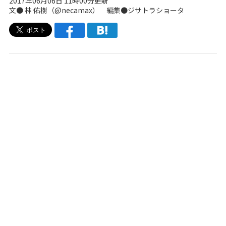
2017年06月06日 11時00分更新
文● 林 佑樹（
@necamax
） 編集●
ジサトラショータ