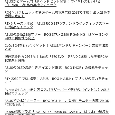
ASUSからゲーム向け新ヘッドセット登場！ ワイヤレスもいける
「Fusion」2製品の実機をチェック
ROG×バウヒュッテの快適ゲーム環境をTGS 2018で体験！ 最大28％の
会場限定割も
RTXシリーズ大本命！ASUS ROG STRIXブランドのグラフィックスボー
ド2製品をチェック
ASUSの最新Z390マザー「ROG STRIX Z390-F GAMING」はゲーミング
向けで利便性も向上
CoD: BO4をもれなくゲット！ ASUSバンドルキャンペーン応募方法ま
とめ
爆速読み込み28GB/s！ 8台の「970 EVO」をRAID 0構築したデモPCが
秋葉原に降臨
ASUSのOLED液晶付きハイエンド電源「ROG THOR」の機能をチェッ
ク
RTX 2080 TiでSLI構築！ ASUS「ROG-NVLINK」ブリッジの実力をチェ
ック
Ryzen GやAthlon向け高コスパマザーボード選びのポイントは？ ASUS
製品でチェック
ASUS初の水冷クーラー「ROG RYUJIN」、有機ELモニター内蔵でMOD
PCにも良し！
RX 590搭載グラボ「ROG-STRIX-RX590-8G-GAMING」はフルHD環境な