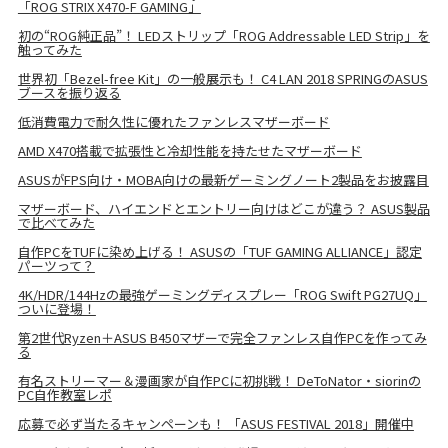
「ROG STRIX X470-F GAMING」
初の“ROG純正品”！ LEDストリップ「ROG Addressable LED Strip」を
触ってみた
世界初「Bezel-free Kit」の一般展示も！ C4 LAN 2018 SPRINGのASUS
ブースを振り返る
低消費電力で耐久性に優れたファンレスマザーボード
AMD X470搭載で拡張性と冷却性能を持たせたマザーボード
ASUSがFPS向け・MOBA向けの最新ゲーミングノート2製品をお披露目
マザーボード、ハイエンドとエントリー向けはどこが違う？ ASUS製品
で比べてみた
自作PCをTUFに染め上げる！ ASUSの「TUF GAMING ALLIANCE」認定
パーツって？
4K/HDR/144Hzの最強ゲーミングディスプレー「ROG Swift PG27UQ」
ついに登場！
第2世代Ryzen＋ASUS B450マザーで完全ファンレス自作PCを作ってみ
る
有名ストリーマー＆漫画家が自作PCに初挑戦！ DeToNator・siorinの
PC自作教室レポ
応募で必ず当たるキャンペーンも！ 「ASUS FESTIVAL 2018」開催中