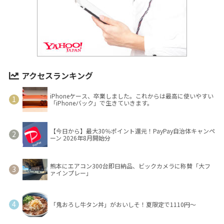
アクセスランキング
iPhoneケース、卒業しました。これからは最高に使いやすい
「iPhoneバック」で生きていきます。
【今日から】最大30％ポイント還元！PayPay自治体キャンペ
ーン 2026年8月開始分
熊本にエアコン300台即日納品、ビックカメラに称賛「大フ
ァインプレー」
「鬼おろし牛タン丼」がおいしそ！夏限定で1110円～