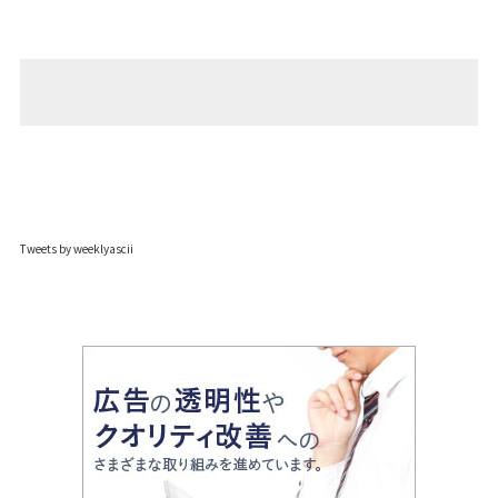
Tweets by weeklyascii