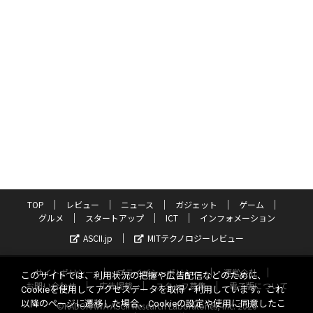
TOP
レビュー
ニュース
ガジェット
ゲーム
グルメ
スタートアップ
ICT
インフォメーション
ASCII.jp
MITテクノロジーレビュー
サイトポリシー
プライバシーポリシー
運営会社
このサイトでは、利用状況の把握や広告配信などのために、
お問い合わせ
広告掲載
スタッフ募集
電子版について
Cookieを使用してアクセスデータを取得・利用しています。これ
以降のページに遷移した場合、Cookieの設定や使用に同意したこ
©KADOKAWA ASCII Research Laboratories, Inc. 2026