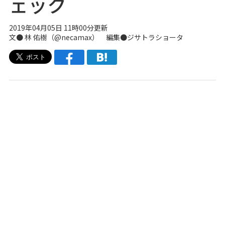
ェック
2019年04月05日 11時00分更新
文● 林 佑樹（
@necamax
） 編集●
ジサトラショータ