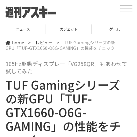
t
o
g
g
l
ニュース
ガジェット
ゲーム
e
n
a
home
>
レビュー
>
TUF Gamingシリーズの新
v
GPU「TUF-GTX1660-O6G-GAMING」の性能をチェック
i
g
a
165Hz駆動ディスプレー「VG258QR」もあわせて
t
i
試してみた
o
n
TUF Gamingシリーズ
の新GPU「TUF-
GTX1660-O6G-
GAMING」の性能をチ