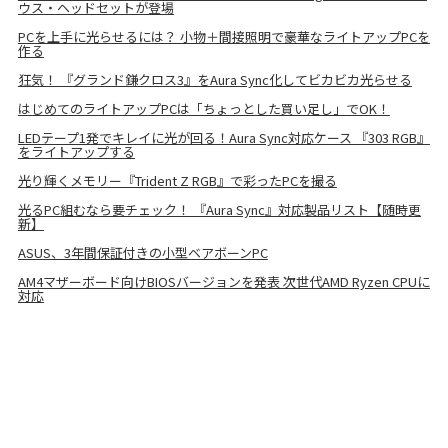
ウス・ヘッドセットが登場
PCを上手に光らせるには？ 小物＋間接照明で豪華なライトアップPCを
作る
狂気！ 『グランド鎌クロス3』をAura Sync化してビカビカ光らせる
はじめてのライトアップPCは「ちょっとした買い足し」でOK！
LEDテープ1発でキレイに光が回る！Aura Sync対応ケース 『303 RGB』
をライトアップする
光り輝くメモリー『Trident Z RGB』で彩ったPCを撮る
光るPC組むなら要チェック！ 『Aura Sync』対応製品リスト【随時更
新】
ASUS、3年間保証付きの小型ベアボーンPC
AM4マザーボード向けBIOSバージョンを発表 次世代AMD Ryzen CPUに
対応