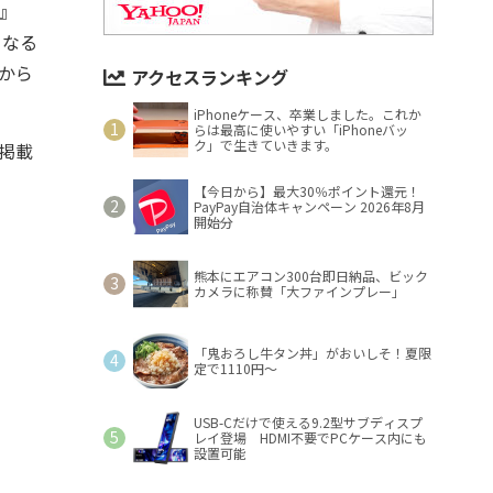
c』
となる
から
アクセスランキング
iPhoneケース、卒業しました。これか
らは最高に使いやすい「iPhoneバッ
ク」で生きていきます。
掲載
【今日から】最大30％ポイント還元！
PayPay自治体キャンペーン 2026年8月
開始分
熊本にエアコン300台即日納品、ビック
カメラに称賛「大ファインプレー」
「鬼おろし牛タン丼」がおいしそ！夏限
定で1110円～
USB-Cだけで使える9.2型サブディスプ
レイ登場 HDMI不要でPCケース内にも
設置可能