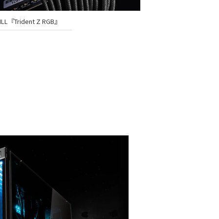
ILL『Trident Z RGB』