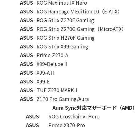
ASUS
ROG Maximus IX Hero
ASUS
ROG Rampage V Edition 10（E-ATX）
ASUS
ROG Strix Z270F Gaming
ASUS
ROG Strix Z270G Gaming（MicroATX）
ASUS
ROG Strix H270F Gaming
ASUS
ROG Strix X99 Gaming
ASUS
Prime Z270-A
ASUS
X99-Deluxe II
ASUS
X99-A II
ASUS
X99-E
ASUS
TUF Z270 MARK 1
ASUS
Z170 Pro Gaming/Aura
Aura Sync対応マザーボード（AMD）
ASUS
ROG Crosshair VI Hero
ASUS
Prime X370-Pro