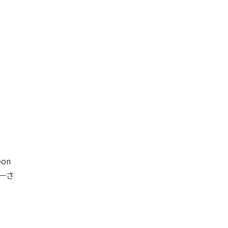
on
統一さ