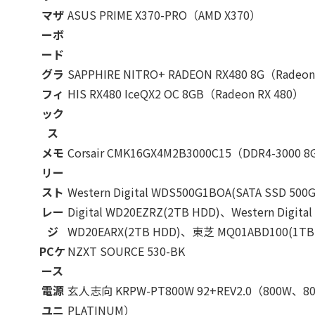
マザ
ASUS PRIME X370-PRO（AMD X370）
ーボ
ード
グラ
SAPPHIRE NITRO+ RADEON RX480 8G（Radeo
フィ
HIS RX480 IceQX2 OC 8GB（Radeon RX 480）
ック
ス
メモ
Corsair CMK16GX4M2B3000C15（DDR4-3000 
リー
スト
Western Digital WDS500G1BOA(SATA SSD 500
レー
Digital WD20EZRZ(2TB HDD)、Western Digital
ジ
WD20EARX(2TB HDD)、東芝 MQ01ABD100(1TB
PCケ
NZXT SOURCE 530-BK
ース
電源
玄人志向 KRPW-PT800W 92+REV2.0（800W、80
ユニ
PLATINUM）