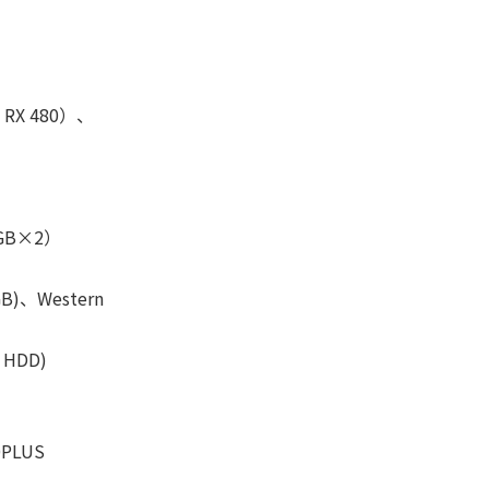
n RX 480）、
8GB×2）
GB)、Western
 HDD)
PLUS