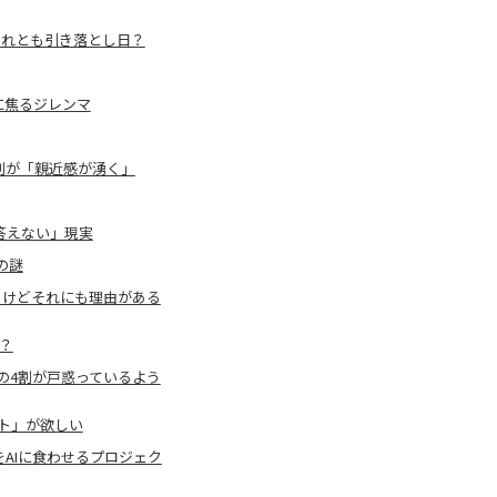
それとも引き落とし日？
に焦るジレンマ
割が「親近感が湧く」
答えない」現実
の謎
、けどそれにも理由がある
？
の4割が戸惑っているよう
ト」が欲しい
をAIに食わせるプロジェク