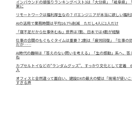
インバウンドの頑張りランキングベスト3は「大分県」「岐阜県」
果に
リモートワークは福利厚生なの？ ITエンジニアが本当に欲しい福利
AIの活用で業務時間は平均16.7％削減 ただし4人に1人だけ
「寝不足だから仕事休むね」世界は7割、日本では4割が経験
仕事の合間のもぐもぐタイムは重要？2割は「疲労回復」「仕事の
だが……
AI時代の趣味は「答えのない問いを考える」「生の感動」系へ、答え
ね
カプセルトイなどの“ランダムグッズ”、すっかり文化として定着 6
入
オフィスと全然違って面白い、建設DXの最大の壁は「現場が使い
すぎる声