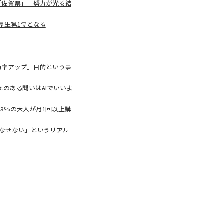
「佐賀県」 努力が光る結
厚生第1位となる
効率アップ」目的という事
のある問いはAIでいいよ
3％の大人が月1回以上購
こなせない」というリアル