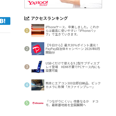
アクセスランキング
iPhoneケース、卒業しました。これか
らは最高に使いやすい「iPhoneバッ
ク」で生きていきます。
【今日から】最大30％ポイント還元！
PayPay自治体キャンペーン 2026年8月
開始分
USB-Cだけで使える9.2型サブディスプ
レイ登場 HDMI不要でPCケース内にも
設置可能
熊本にエアコン300台即日納品、ビック
カメラに称賛「大ファインプレー」
「つながりにくい」改善なるか ドコ
モ、最新基地局を全国展開へ