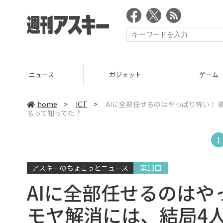
ニュース
ガジェット
ゲーム
home
>
ICT
>
AIに全部任せるのはやっぱり怖い！
るって知ってた？
1
アスキーのちょこっとニュース
第13回
AIに全部任せるのはや
モヤ解消には、結局4