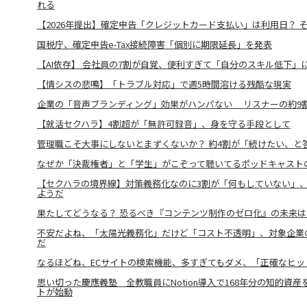
れる
【2026年提出】確定申告「クレジットカード支払い」は利用日？ 
国税庁、確定申告e-Tax接続障害「個別に期限延長」を発表
【AI依存】 会社員の7割が自覚、便利すぎて「自分のスキル低下」
【情シスの悲鳴】「トラブル対応」で週5時間溶ける残酷な現実
企業の「音声ブランディング」効果がハンパない リスナーの約9
【就活セクハラ】4割超が「無許可録音」、身を守る手段として
管理職こそ大事にしないとまずくないか？ 約4割が「続けたい、と
なぜか「決裁権者」と「学生」がこぞって聴いてるポッドキャスト
【セクハラの境界線】対策義務化なのに3割が「何もしていない」
ようだ
果たしてどうなる？ 恐るべき『コンテンツ制作のゼロ化』の未来は
不安だよね、「太陽光義務化」だけど「コスト不透明」、対象企業
だ
なるほどね、ECサイトの検索機能、多すぎてもダメ、「正確なヒッ
思い切った慶應義塾 全教職員にNotion導入で168年分の知的資産
トが始動