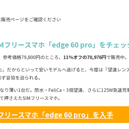
は販売ページをご確認ください
Mフリースマホ「edge 60 pro」をチェ
。参考価格79,800円のところ、
11％オフの70,976円
で販売中
た。だからといって安いモデルへ逃げると、今度は「望遠レン
必ず妥協を迫られる。
かなり薄い1台だ。防水・FeliCa・3倍望遠、さらに125W急速充
て押さえたSIMフリースマホ。
リースマホ「edge 60 pro」を入手