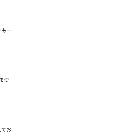
でも一
ま使
えてお