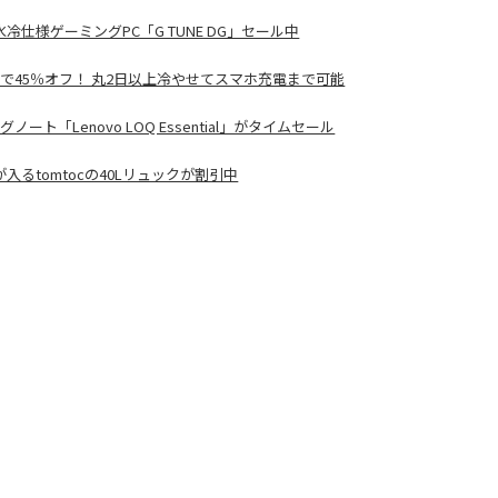
リ・水冷仕様ゲーミングPC「G TUNE DG」セール中
ルで45％オフ！ 丸2日以上冷やせてスマホ充電まで可能
ングノート「Lenovo LOQ Essential」がタイムセール
るtomtocの40Lリュックが割引中