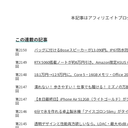
本記事はアフィリエイトプロ
この連載の記事
バッグに付けるBoseスピーカーが13,090円。IP67防
第2150
回
RTX 5060搭載ノートが約6万円引き。Amazon限定ASUS Ga
第2149
回
18.1万円→12.9万円に。Core 5・16GBメモリ・Office 
第2148
回
濡れない！ 歩きやすい！ 仕事でも履ける！ ミズノの万
第2147
回
【本日最終日】iPhone Air 512GB（ライトゴールド
第2147
回
6分で氷を作れる卓上製氷機「アイスゴロンSlim」がタイ
第2146
回
透明デザインと性能両方欲しいなら。LDAC・最大45dB ANC対応
第2145
回