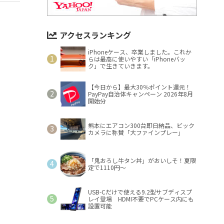
アクセスランキング
iPhoneケース、卒業しました。これか
らは最高に使いやすい「iPhoneバッ
ク」で生きていきます。
【今日から】最大30％ポイント還元！
PayPay自治体キャンペーン 2026年8月
開始分
熊本にエアコン300台即日納品、ビック
カメラに称賛「大ファインプレー」
「鬼おろし牛タン丼」がおいしそ！夏限
定で1110円～
USB-Cだけで使える9.2型サブディスプ
レイ登場 HDMI不要でPCケース内にも
設置可能