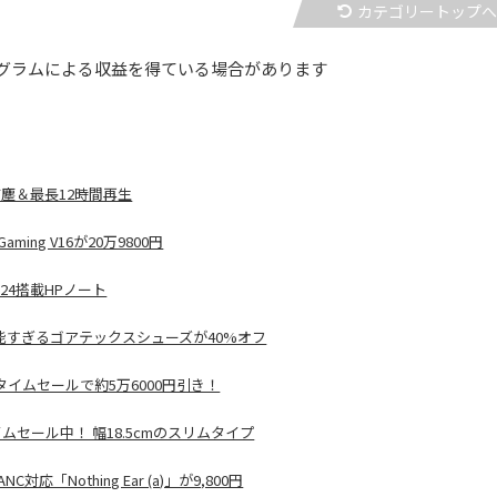
カテゴリートップ
グラムによる収益を得ている場合があります
水防塵＆最長12時間再生
ming V16が20万9800円
2024搭載HPノート
能すぎるゴアテックスシューズが40%オフ
）がタイムセールで約5万6000円引き！
ムセール中！ 幅18.5cmのスリムタイプ
「Nothing Ear (a)」が9,800円