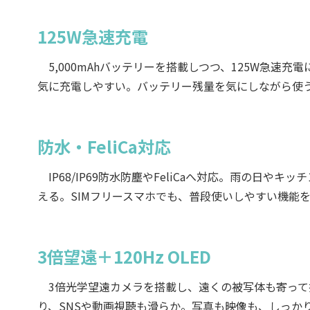
125W急速充電
5,000mAhバッテリーを搭載しつつ、125W急速
気に充電しやすい。バッテリー残量を気にしながら使
防水・FeliCa対応
IP68/IP69防水防塵やFeliCaへ対応。雨の日
える。SIMフリースマホでも、普段使いしやすい機能
3倍望遠＋120Hz OLED
3倍光学望遠カメラを搭載し、遠くの被写体も寄って撮影
り、SNSや動画視聴も滑らか。写真も映像も、しっか