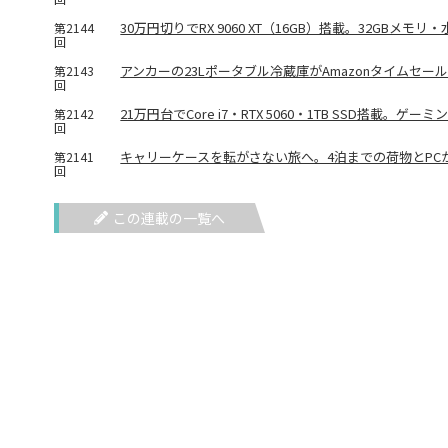
30万円切りでRX 9060 XT（16GB）搭載。32GBメモ
第2144
回
アンカーの23Lポータブル冷蔵庫がAmazonタイムセー
第2143
回
21万円台でCore i7・RTX 5060・1TB SSD搭載。ゲーミ
第2142
回
キャリーケースを転がさない旅へ。4泊までの荷物とPCが入
第2141
回
この連載の一覧へ