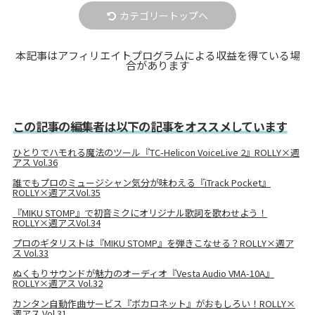
カテゴリートップへ
本記事はアフィリエイトプログラムによる収益を得ている場
合があります
この記事の編集者は以下の記事をオススメしています
ひとりでハモれる魔法のツール『TC-Helicon VoiceLive 2』ROLLY×週
アス Vol.36
誰でもプロのミュージシャン気分が味わえる『iTrack Pocket』
ROLLY×週アスVol.35
『MIKU STOMP』で初音ミクにオリジナル歌詞を歌わせよう！
ROLLY×週アスVol.34
プロのギタリストは『MIKU STOMP』を弾きこなせる？ROLLY×週ア
ス Vol.33
ぬくもりサウンドが魅力のオーディオ『Vesta Audio VMA-10A』
ROLLY×週アス Vol.32
カンタン自動作曲サービス『ボカロネット』がおもしろい！ROLLY×
週アス Vol.31