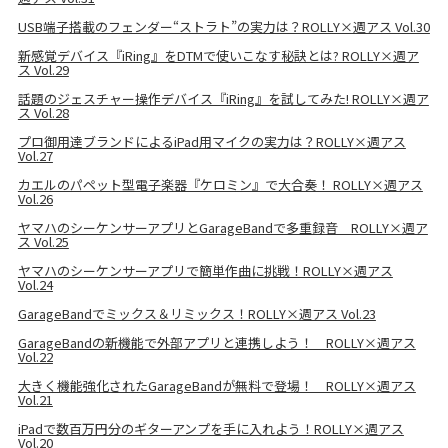
USB端子搭載のフェンダー“ストラト”の実力は？ROLLY×週アス Vol.30
新感覚デバイス『iRing』をDTMで使いこなす秘訣とは? ROLLY×週ア
ス Vol.29
話題のジェスチャー操作デバイス『iRing』を試してみた! ROLLY×週ア
ス Vol.28
プロ御用達ブランドによるiPad用マイクの実力は？ROLLY×週アス
Vol.27
カエルのパペット型電子楽器『ケロミン』で大合奏！ ROLLY×週アス
Vol.26
ヤマハのシーケンサーアプリとGarageBandで多重録音 ROLLY×週ア
ス Vol.25
ヤマハのシーケンサーアプリで簡単作曲に挑戦！ROLLY×週アス
Vol.24
GarageBandでミックス＆リミックス！ROLLY×週アス Vol.23
GarageBandの新機能で外部アプリと連携しよう！ ROLLY×週アス
Vol.22
大きく機能強化されたGarageBandが無料で登場！ ROLLY×週アス
Vol.21
iPadで数百万円分のギターアンプを手に入れよう！ROLLY×週アス
Vol.20