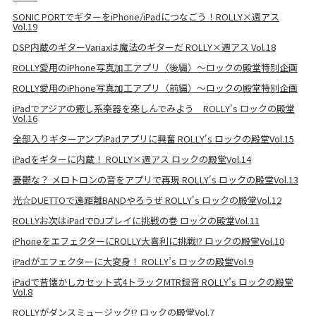
SONIC PORTでギターをiPhone/iPadにつなごう！ROLLY×週アス
Vol.19
DSP内蔵のギターVariaxは魔法のギターだ ROLLY×週アス Vol.18
ROLLY愛用のiPhone写真加工アプリ（後編）～ロックの殿堂特別企画
ROLLY愛用のiPhone写真加工アプリ（前編）～ロックの殿堂特別企画
iPadでアジアの癒し系楽器を楽しんでみよう ROLLY's ロックの殿堂
Vol.16
全部入りギターアンプiPadアプリに興奮 ROLLY's ロックの殿堂Vol.15
iPadをギターに内蔵！ ROLLY×週アス ロックの殿堂Vol.14
憂鬱な？ メロトロンの音をアプリで再現 ROLLY's ロックの殿堂Vol.13
光☆DUETTOで遠距離BANDやろうぜ ROLLY's ロックの殿堂Vol.12
ROLLYお次はiPadでDJプレイに挑戦の巻 ロックの殿堂Vol.11
iPhoneをエフェクターにROLLY大喜利に挑戦!? ロックの殿堂Vol.10
iPadがエフェクターに大変身！ ROLLY’s ロックの殿堂Vol.9
iPadで昔懐かしカセット式4トラックMTR録音 ROLLY’s ロックの殿堂
Vol.8
ROLLYがダンスミュージック!? ロックの殿堂Vol.7