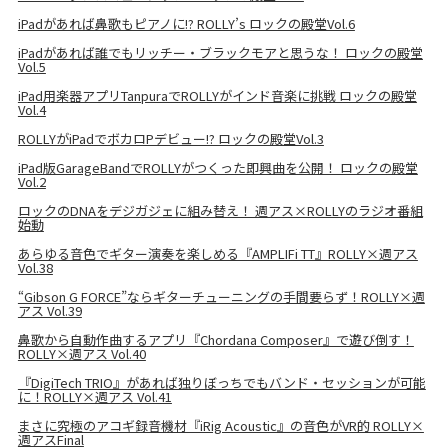
iPadがあれば鼻歌もピアノに!? ROLLY’s ロックの殿堂Vol.6
iPadがあれば誰でもリッチー・ブラックモアと思うな！ ロックの殿堂
Vol.5
iPad用楽器アプリTanpuraでROLLYがインド音楽に挑戦 ロックの殿堂
Vol.4
ROLLYがiPadでボカロPデビュー!? ロックの殿堂Vol.3
iPad版GarageBandでROLLYがつくった即興曲を公開！ ロックの殿堂
Vol.2
ロックのDNAをデジガジェに組み替え！ 週アス×ROLLYのラジオ番組
始動
あらゆる音色でギター演奏を楽しめる『AMPLIFi TT』ROLLY×週アス
Vol.38
“Gibson G FORCE”ならギターチューニングの手間要らず！ROLLY×週
アス Vol.39
鼻歌から自動作曲するアプリ『Chordana Composer』で遊び倒す！
ROLLY×週アス Vol.40
『DigiTech TRIO』があれば独りぼっちでもバンド・セッションが可能
に！ROLLY×週アス Vol.41
まさに究極のアコギ録音機材『iRig Acoustic』の音色がVR的 ROLLY×
週アスFinal