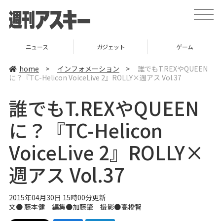
t
o
g
g
l
ニュース
ガジェット
ゲーム
e
n
a
home
>
インフォメーション
>
誰でもT.REXやQUEEN
v
に？『TC-Helicon VoiceLive 2』ROLLY×週アス Vol.37
i
g
a
誰でもT.REXやQUEEN
t
i
o
に？『TC-Helicon
n
VoiceLive 2』ROLLY×
週アス Vol.37
2015年04月30日 15時00分更新
文●
藤本健
編集●加藤肇 撮影●高橋智