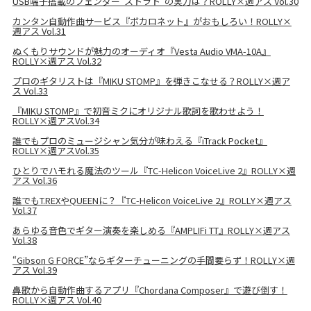
USB端子搭載のフェンダー“ストラト”の実力は？ROLLY×週アス Vol.30
カンタン自動作曲サービス『ボカロネット』がおもしろい！ROLLY×
週アス Vol.31
ぬくもりサウンドが魅力のオーディオ『Vesta Audio VMA-10A』
ROLLY×週アス Vol.32
プロのギタリストは『MIKU STOMP』を弾きこなせる？ROLLY×週ア
ス Vol.33
『MIKU STOMP』で初音ミクにオリジナル歌詞を歌わせよう！
ROLLY×週アスVol.34
誰でもプロのミュージシャン気分が味わえる『iTrack Pocket』
ROLLY×週アスVol.35
ひとりでハモれる魔法のツール『TC-Helicon VoiceLive 2』ROLLY×週
アス Vol.36
誰でもT.REXやQUEENに？『TC-Helicon VoiceLive 2』ROLLY×週アス
Vol.37
あらゆる音色でギター演奏を楽しめる『AMPLIFi TT』ROLLY×週アス
Vol.38
“Gibson G FORCE”ならギターチューニングの手間要らず！ROLLY×週
アス Vol.39
鼻歌から自動作曲するアプリ『Chordana Composer』で遊び倒す！
ROLLY×週アス Vol.40