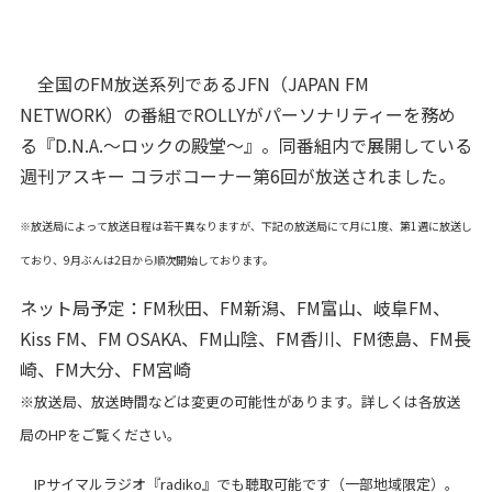
全国のFM放送系列であるJFN（JAPAN FM
NETWORK）の番組でROLLYがパーソナリティーを務め
る『D.N.A.～ロックの殿堂～』。同番組内で展開している
週刊アスキー コラボコーナー第6回が放送されました。
※放送局によって放送日程は若干異なりますが、下記の放送局にて月に1度、第1週に放送し
ており、9月ぶんは2日から順次開始しております。
ネット局予定：FM秋田、FM新潟、FM富山、岐阜FM、
Kiss FM、FM OSAKA、FM山陰、FM香川、FM徳島、FM長
崎、FM大分、FM宮崎
※放送局、放送時間などは変更の可能性があります。詳しくは各放送
局のHPをご覧ください。
IPサイマルラジオ『radiko』でも聴取可能です（一部地域限定）。