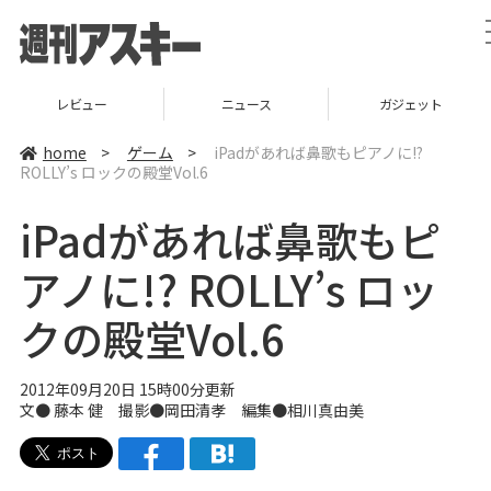
レビュー
ニュース
ガジェット
home
>
ゲーム
>
iPadがあれば鼻歌もピアノに!?
ROLLY’s ロックの殿堂Vol.6
iPadがあれば鼻歌もピ
アノに!? ROLLY’s ロッ
クの殿堂Vol.6
2012年09月20日 15時00分更新
文●
藤本 健
撮影●岡田清孝 編集●
相川真由美