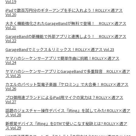
Vol.19
iPadで数百万円分のギターアンプを手に入れよう！ROLLY×週アス
Vol.20
大きく機能強化されたGarageBandが無料で登場！ ROLLY×週アス
Vol.21
GarageBandの新機能で外部アプリと連携しよう！ ROLLY×週アス
Vol.22
GarageBandでミックス＆リミックス！ROLLY×週アス Vol.23
ヤマハのシーケンサーアプリで簡単作曲に挑戦！ROLLY×週アス
Vol.24
ヤマハのシーケンサーアプリとGarageBandで多重録音 ROLLY×週ア
ス Vol.25
カエルのパペット型電子楽器『ケロミン』で大合奏！ ROLLY×週アス
Vol.26
プロ御用達ブランドによるiPad用マイクの実力は？ROLLY×週アス
Vol.27
話題のジェスチャー操作デバイス『iRing』を試してみた! ROLLY×週ア
ス Vol.28
新感覚デバイス『iRing』をDTMで使いこなす秘訣とは? ROLLY×週ア
ス Vol.29