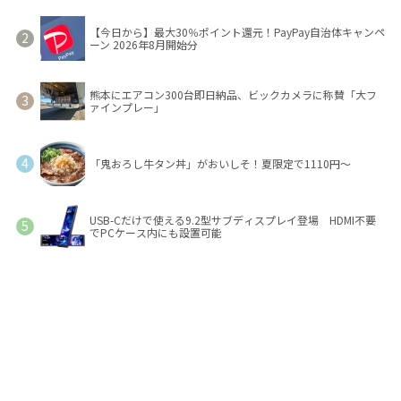
【今日から】最大30％ポイント還元！PayPay自治体キャンペ
ーン 2026年8月開始分
熊本にエアコン300台即日納品、ビックカメラに称賛「大フ
ァインプレー」
「鬼おろし牛タン丼」がおいしそ！夏限定で1110円～
USB-Cだけで使える9.2型サブディスプレイ登場 HDMI不要
でPCケース内にも設置可能