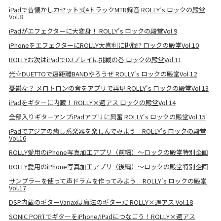
iPadで昔懐かしカセット式4トラックMTR録音 ROLLY’s ロックの殿堂
Vol.8
iPadがエフェクターに大変身！ ROLLY’s ロックの殿堂Vol.9
iPhoneをエフェクターにROLLY大喜利に挑戦!? ロックの殿堂Vol.10
ROLLYお次はiPadでDJプレイに挑戦の巻 ロックの殿堂Vol.11
光☆DUETTOで遠距離BANDやろうぜ ROLLY's ロックの殿堂Vol.12
憂鬱な？ メロトロンの音をアプリで再現 ROLLY's ロックの殿堂Vol.13
iPadをギターに内蔵！ ROLLY×週アス ロックの殿堂Vol.14
全部入りギターアンプiPadアプリに興奮 ROLLY's ロックの殿堂Vol.15
iPadでアジアの癒し系楽器を楽しんでみよう ROLLY's ロックの殿堂
Vol.16
ROLLY愛用のiPhone写真加工アプリ（前編）～ロックの殿堂特別企画
ROLLY愛用のiPhone写真加工アプリ（後編）～ロックの殿堂特別企画
サンプラーを使って声ドラムを作ってみよう ROLLY's ロックの殿堂
Vol.17
DSP内蔵のギターVariaxは魔法のギターだ ROLLY×週アス Vol.18
SONIC PORTでギターをiPhone/iPadにつなごう！ROLLY×週アス