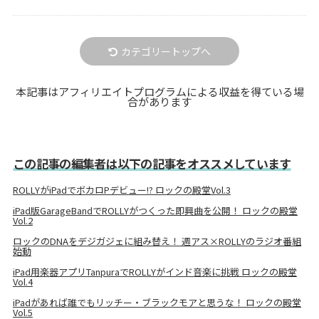
カテゴリートップへ
本記事はアフィリエイトプログラムによる収益を得ている場
合があります
この記事の編集者は以下の記事をオススメしています
ROLLYがiPadでボカロPデビュー!? ロックの殿堂Vol.3
iPad版GarageBandでROLLYがつくった即興曲を公開！ ロックの殿堂
Vol.2
ロックのDNAをデジガジェに組み替え！ 週アス×ROLLYのラジオ番組
始動
iPad用楽器アプリTanpuraでROLLYがインド音楽に挑戦 ロックの殿堂
Vol.4
iPadがあれば誰でもリッチー・ブラックモアと思うな！ ロックの殿堂
Vol.5