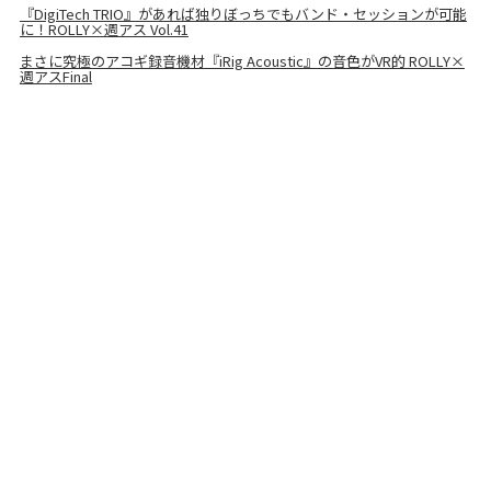
『DigiTech TRIO』があれば独りぼっちでもバンド・セッションが可能
に！ROLLY×週アス Vol.41
まさに究極のアコギ録音機材『iRig Acoustic』の音色がVR的 ROLLY×
週アスFinal