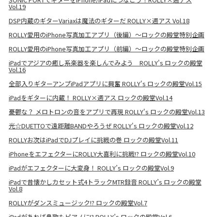
Vol.19
DSP内蔵のギターVariaxは魔法のギターだ ROLLY×週アス Vol.18
ROLLY愛用のiPhone写真加工アプリ（後編）～ロックの殿堂特別企画
ROLLY愛用のiPhone写真加工アプリ（前編）～ロックの殿堂特別企画
iPadでアジアの癒し系楽器を楽しんでみよう ROLLY's ロックの殿堂
Vol.16
全部入りギターアンプiPadアプリに興奮 ROLLY's ロックの殿堂Vol.15
iPadをギターに内蔵！ ROLLY×週アス ロックの殿堂Vol.14
憂鬱な？ メロトロンの音をアプリで再現 ROLLY's ロックの殿堂Vol.13
光☆DUETTOで遠距離BANDやろうぜ ROLLY's ロックの殿堂Vol.12
ROLLYお次はiPadでDJプレイに挑戦の巻 ロックの殿堂Vol.11
iPhoneをエフェクターにROLLY大喜利に挑戦!? ロックの殿堂Vol.10
iPadがエフェクターに大変身！ ROLLY’s ロックの殿堂Vol.9
iPadで昔懐かしカセット式4トラックMTR録音 ROLLY’s ロックの殿堂
Vol.8
ROLLYがダンスミュージック!? ロックの殿堂Vol.7
iPadがあれば鼻歌もピアノに!? ROLLY’s ロックの殿堂Vol.6