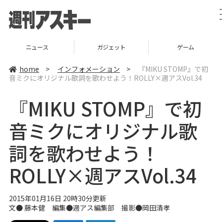
ニュース
ガジェット
ゲーム
home
>
インフォメーション
>
『MIKU STOMP』で初
音ミクにオリジナル歌詞を歌わせよう！ROLLY×週アスVol.34
『MIKU STOMP』で初
音ミクにオリジナル歌
詞を歌わせよう！
ROLLY×週アスVol.34
2015年01月16日 20時30分更新
文●
藤本健
編集●週アス編集部 撮影●岡田清孝