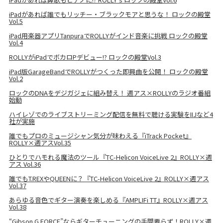
iPadがあれば誰でもリッチー・ブラックモアと思うな！ ロックの殿堂
Vol.5
iPad用楽器アプリTanpuraでROLLYがインド音楽に挑戦 ロックの殿堂
Vol.4
ROLLYがiPadでボカロPデビュー!? ロックの殿堂Vol.3
iPad版GarageBandでROLLYがつくった即興曲を公開！ ロックの殿堂
Vol.2
ロックのDNAをデジガジェに組み替え！ 週アス×ROLLYのラジオ番組
始動
ハイレゾでのライブストリーミング配信を無料で聴ける実験をIIJなど4
社が実施
誰でもプロのミュージシャン気分が味わえる『iTrack Pocket』
ROLLY×週アスVol.35
ひとりでハモれる魔法のツール『TC-Helicon VoiceLive 2』ROLLY×週
アス Vol.36
誰でもT.REXやQUEENに？『TC-Helicon VoiceLive 2』ROLLY×週アス
Vol.37
あらゆる音色でギター演奏を楽しめる『AMPLIFi TT』ROLLY×週アス
Vol.38
“Gibson G FORCE”ならギターチューニングの手間要らず！ROLLY×週