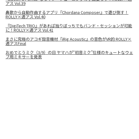
アス Vol.39
鼻歌から自動作曲するアプリ『Chordana Composer』で遊び倒す！
ROLLY×週アス Vol.40
『DigiTech TRIO』があれば独りぼっちでもバンド・セッションが可能
に！ROLLY×週アス Vol.41
まさに究極のアコギ録音機材『iRig Acoustic』の音色がVR的 ROLLY×
週アスFinal
おめでとうミク（3/9）の日 ヤマハが“初音ミク”仕様のキュートなウェ
ブ用ミキサーを発表