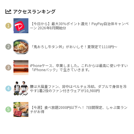
アクセスランキング
【今日から】最大30％ポイント還元！PayPay自治体キャンペ
ーン 2026年8月開始分
「鬼おろし牛タン丼」がおいしそ！夏限定で1110円～
iPhoneケース、卒業しました。これからは最高に使いやすい
「iPhoneバック」で生きていきます。
腰は大風量ファン、背中はペルチェ冷却。ダブルで身体を冷
やす1着2役のファン付きウェアが10,980円
【今週】食べ放題2000円以下へ！ 7日間限定、しゃぶ葉ラン
チがお得