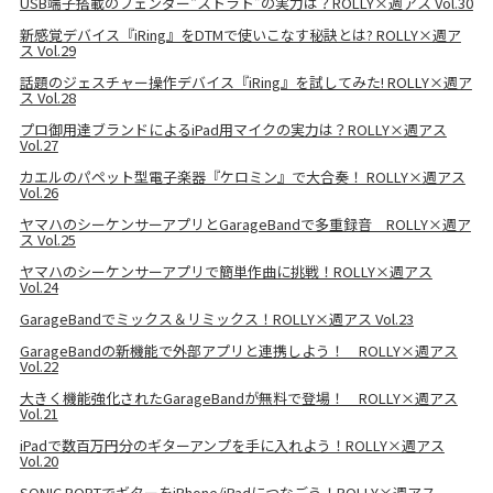
USB端子搭載のフェンダー“ストラト”の実力は？ROLLY×週アス Vol.30
新感覚デバイス『iRing』をDTMで使いこなす秘訣とは? ROLLY×週ア
ス Vol.29
話題のジェスチャー操作デバイス『iRing』を試してみた! ROLLY×週ア
ス Vol.28
プロ御用達ブランドによるiPad用マイクの実力は？ROLLY×週アス
Vol.27
カエルのパペット型電子楽器『ケロミン』で大合奏！ ROLLY×週アス
Vol.26
ヤマハのシーケンサーアプリとGarageBandで多重録音 ROLLY×週ア
ス Vol.25
ヤマハのシーケンサーアプリで簡単作曲に挑戦！ROLLY×週アス
Vol.24
GarageBandでミックス＆リミックス！ROLLY×週アス Vol.23
GarageBandの新機能で外部アプリと連携しよう！ ROLLY×週アス
Vol.22
大きく機能強化されたGarageBandが無料で登場！ ROLLY×週アス
Vol.21
iPadで数百万円分のギターアンプを手に入れよう！ROLLY×週アス
Vol.20
SONIC PORTでギターをiPhone/iPadにつなごう！ROLLY×週アス