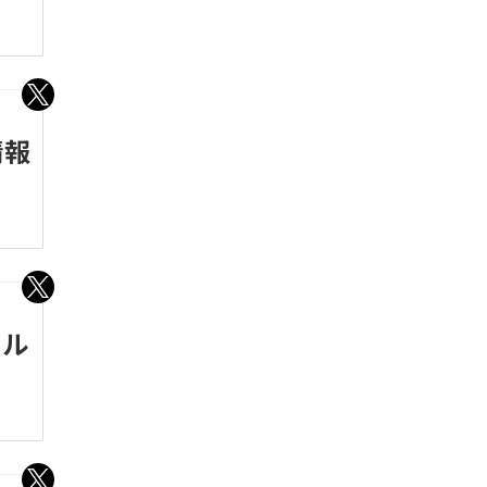
情報
セル