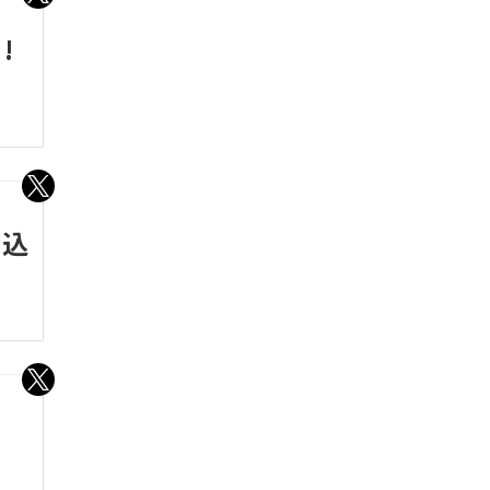
!
り込
う