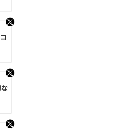
をコ
切な