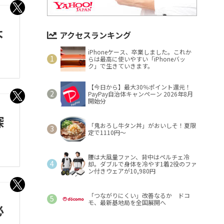
よ
アクセスランキング
iPhoneケース、卒業しました。これか
らは最高に使いやすい「iPhoneバッ
ク」で生きていきます。
【今日から】最大30％ポイント還元！
PayPay自治体キャンペーン 2026年8月
開始分
探
「鬼おろし牛タン丼」がおいしそ！夏限
定で1110円～
腰は大風量ファン、背中はペルチェ冷
却。ダブルで身体を冷やす1着2役のファ
ン付きウェアが10,980円
「つながりにくい」改善なるか ドコ
モ、最新基地局を全国展開へ
必