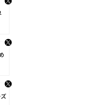
早
め
ーズ