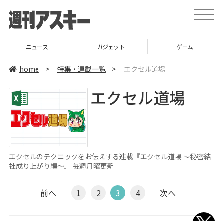
toggle
naviga
ニュース
ガジェット
ゲーム
home
>
特集・連載一覧
>
エクセル道場
エクセル道場
エクセルのテクニックをお伝えする連載『エクセル道場 ～秘密結
社成り上がり編～』 毎週月曜更新
前へ
1
2
3
4
次へ