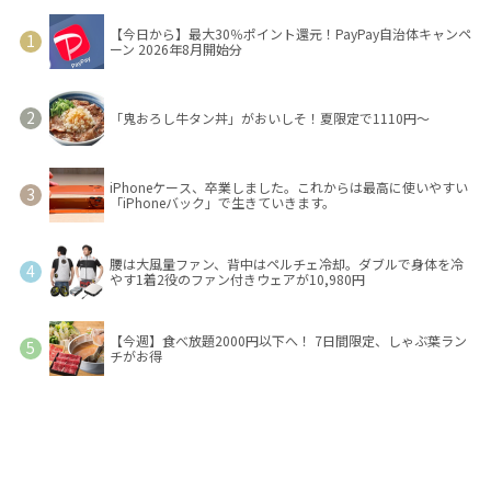
【今日から】最大30％ポイント還元！PayPay自治体キャンペ
ーン 2026年8月開始分
「鬼おろし牛タン丼」がおいしそ！夏限定で1110円～
iPhoneケース、卒業しました。これからは最高に使いやすい
「iPhoneバック」で生きていきます。
腰は大風量ファン、背中はペルチェ冷却。ダブルで身体を冷
やす1着2役のファン付きウェアが10,980円
【今週】食べ放題2000円以下へ！ 7日間限定、しゃぶ葉ラン
チがお得