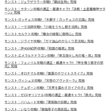
モンスト：ジュラザウラー攻略!!『最凶生物』究極
モンスト：サターン攻略の適正・最適キャラ!!『決戦！土星魔機神サタ
ーン』究極
モンスト:ガッチェス攻略!! 『木獅子！ガッチェスの王国』究極
モンスト：一寸法師攻略!! 『小槌をうちし碧き法師』究極
モンスト:セルケト攻略!! 『蠍女の緑髪に御用心』究極
モンスト：ジライヤ攻略!! 『ガマ油山のからくり忍法帖』究極
モンスト：伊400(紀伊)攻略!!『和国の姫君』究極
モンスト:エメラルドドラゴン攻略!! 『翠玉宿せし光の竜・改』究極
モンスト：フェンリル攻略の適正・最適キャラ!! 『神を喰う狼牙の邪
光』究極
モンスト：オロチマル攻略!!『雷遁のホワイトスネイク』究極
モンスト:ヴィシュヌ攻略!! 『天啓のアヴァターラ』究極
モンスト：テュポーン攻略!! 『天界を震わすガイアの子』究極
モンスト：ゼロ(オリジナル)攻略の適正・最適キャラ!!『原点』究極
モンスト：バハムート攻略!!『黒紫蝕の巨獣』究極
モンスト：いなり攻略!!『御伽草子の黒妖狐』究極