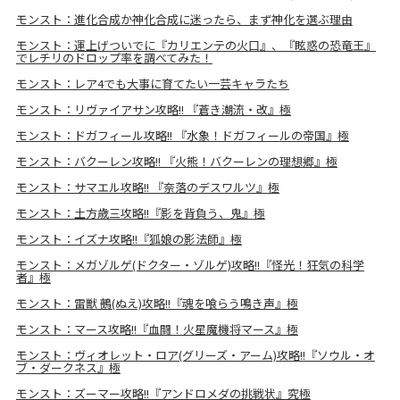
モンスト：進化合成か神化合成に迷ったら、まず神化を選ぶ理由
モンスト：運上げついでに『カリエンテの火口』、『眩惑の恐竜王』
でレチリのドロップ率を調べてみた！
モンスト：レア4でも大事に育てたい一芸キャラたち
モンスト：リヴァイアサン攻略!! 『蒼き潮流・改』極
モンスト：ドガフィール攻略!! 『水象！ドガフィールの帝国』極
モンスト：バクーレン攻略!! 『火熊！バクーレンの理想郷』極
モンスト：サマエル攻略!! 『奈落のデスワルツ』極
モンスト：土方歳三攻略!!『影を背負う、鬼』極
モンスト：イズナ攻略!!『狐娘の影法師』極
モンスト：メガゾルゲ(ドクター・ゾルゲ)攻略!!『怪光！狂気の科学
者』極
モンスト：雷獣 鵺(ぬえ)攻略!!『魂を喰らう鳴き声』極
モンスト：マース攻略!!『血闘！火星魔機将マース』極
モンスト：ヴィオレット・ロア(グリーズ・アーム)攻略!!『ソウル・オ
ブ・ダークネス』極
モンスト：ズーマー攻略!!『アンドロメダの挑戦状』究極