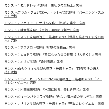
モンスト：モルドレッド攻略!! 『裏切りの聖騎士』究極
モンスト:フラム・フュジ(エール・ソレイユ)攻略!! 『バーニング・スカ
イ』究極
モンスト：ファイアードラゴン攻略!! 『灼熱の業火』究極
モンスト：桃太郎攻略!! 『吉備ノ国の赤き剣士』究極
モンスト：スルト攻略の適正・最適キャラ!!『世界を焼きつくす焔の巨
人』究極
モンスト：アスタロト攻略!!『地獄の輪舞曲』究極
モンスト：ヒュドラ攻略!! 『星になった炎の眷属（けんぞく）』究極
モンスト：オリガ攻略!!『絶対零度』究極
モンスト:ぬらりひょん攻略の適正・最適キャラ!! 『百鬼夜行の総大
将』究極
モンスト：ティーガーl(クルップlVD)攻略の適正・最適キャラ!! 『フー
リレン・ゲニー』究極
モンスト：沖田総司攻略!! 『水面に映る、美しき死相』究極
モンスト:クィーンバタフライ攻略!!『危ない!毒水蝶の美しき罠』究極
モンスト：リリス攻略の適正・最適キャラ!!『死海のレクイエム』究極