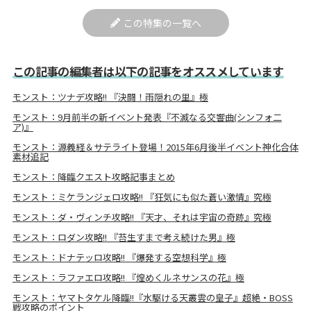
この特集の一覧へ
この記事の編集者は以下の記事をオススメしています
モンスト：ツナデ攻略!! 『決闘！雨隠れの里』極
モンスト：9月前半の新イベント発表『不滅なる交響曲(シンフォ二
ア)』
モンスト：源義経＆サテライト登場！2015年6月後半イベント神化合体
素材追記
モンスト：降臨クエスト攻略記事まとめ
モンスト：ミケランジェロ攻略!! 『狂気にも似た蒼い激情』究極
モンスト：ダ・ヴィンチ攻略!! 『天才、それは宇宙の奇跡』究極
モンスト：ロダン攻略!! 『苔生すまで考え続けた男』極
モンスト：ドナテッロ攻略!! 『爆発する空想科学』極
モンスト：ラファエロ攻略!! 『煌めくルネサンスの花』極
モンスト：ヤマトタケル降臨!!『水駆ける天叢雲の皇子』超絶・BOSS
戦攻略のポイント