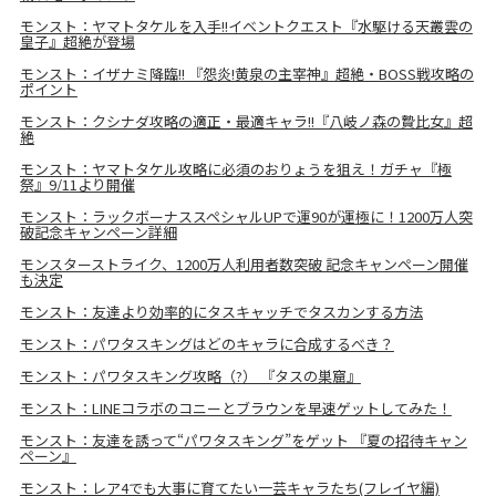
モンスト：ヤマトタケルを入手!!イベントクエスト『水駆ける天叢雲の
皇子』超絶が登場
モンスト：イザナミ降臨!! 『怨炎!黄泉の主宰神』超絶・BOSS戦攻略の
ポイント
モンスト：クシナダ攻略の適正・最適キャラ!!『八岐ノ森の贄比女』超
絶
モンスト：ヤマトタケル攻略に必須のおりょうを狙え！ガチャ『極
祭』9/11より開催
モンスト：ラックボーナススペシャルUPで運90が運極に！1200万人突
破記念キャンペーン詳細
モンスターストライク、1200万人利用者数突破 記念キャンペーン開催
も決定
モンスト：友達より効率的にタスキャッチでタスカンする方法
モンスト：パワタスキングはどのキャラに合成するべき？
モンスト：パワタスキング攻略（?） 『タスの巣窟』
モンスト：LINEコラボのコニーとブラウンを早速ゲットしてみた！
モンスト：友達を誘って“パワタスキング”をゲット 『夏の招待キャン
ペーン』
モンスト：レア4でも大事に育てたい一芸キャラたち(フレイヤ編)