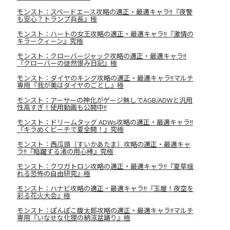
モンスト：スペードエース攻略の適正・最適キャラ!!『夜警
も安心？トランプ兵長』極
モンスト：ハートの女王攻略の適正・最適キャラ!!『激情の
キラークィーン』究極
モンスト：クローバージャック攻略の適正・最適キャラ!!
『クローバーの徒然恨み日記』極
モンスト：ダイヤのキング攻略の適正・最適キャラ!!マルチ
専用『我が美はダイヤのごとし』極
モンスト：アーサーの神化がゲージ無しでAGB/ADWと汎用
性高すぎ！使用動画も公開中!!
モンスト：ドリームタッグ ADWs攻略の適正・最適キャラ!!
『キラめくビーチで夏全開！』究極
モンスト：西瓜頭（すいかあたま）攻略の適正・最適キャ
ラ!!『暗躍する渚の用心棒』究極
モンスト：クワガトロン攻略の適正・最適キャラ!!『夏草揺
れる恐怖の自由研究』極
モンスト：ハナビ攻略の適正・最適キャラ!!『玉屋！夜空を
彩る花火大会』極
モンスト：ぽんぽこ腹太郎攻略の適正・最適キャラ!!マルチ
専用『いなせな化狸の納涼盆踊り』極