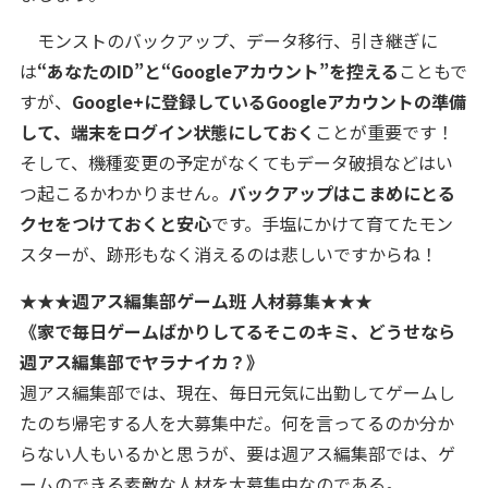
モンストのバックアップ、データ移行、引き継ぎに
は
“あなたのID”と“Googleアカウント”を控える
こともで
すが、
Google+に登録しているGoogleアカウントの準備
して、端末をログイン状態にしておく
ことが重要です！
そして、機種変更の予定がなくてもデータ破損などはい
つ起こるかわかりません。
バックアップはこまめにとる
クセをつけておくと安心
です。手塩にかけて育てたモン
スターが、跡形もなく消えるのは悲しいですからね！
★★★週アス編集部ゲーム班 人材募集★★★
《家で毎日ゲームばかりしてるそこのキミ、どうせなら
週アス編集部でヤラナイカ？》
週アス編集部では、現在、毎日元気に出勤してゲームし
たのち帰宅する人を大募集中だ。何を言ってるのか分か
らない人もいるかと思うが、要は週アス編集部では、ゲ
ームのできる素敵な人材を大募集中なのである。