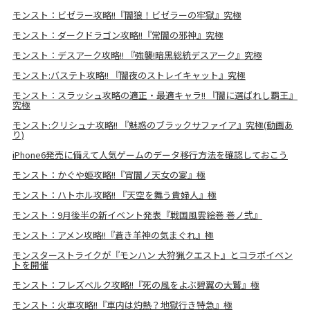
モンスト：ビゼラー攻略!!『闇狼！ビゼラーの牢獄』究極
モンスト：ダークドラゴン攻略!!『常闇の邪神』究極
モンスト：デスアーク攻略!! 『強襲!暗黒総統デスアーク』究極
モンスト:バステト攻略!! 『闇夜のストレイキャット』究極
モンスト：スラッシュ攻略の適正・最適キャラ!! 『闇に選ばれし覇王』
究極
モンスト:クリシュナ攻略!! 『魅惑のブラックサファイア』究極(動画あ
り)
iPhone6発売に備えて人気ゲームのデータ移行方法を確認しておこう
モンスト：かぐや姫攻略!!『宵闇ノ天女の宴』極
モンスト：ハトホル攻略!! 『天空を舞う貴婦人』極
モンスト：9月後半の新イベント発表『戦国風雲絵巻 巻ノ弐』
モンスト：アメン攻略!!『蒼き羊神の気まぐれ』極
モンスターストライクが『モンハン 大狩猟クエスト』とコラボイベン
トを開催
モンスト：フレズベルク攻略!!『死の風をよぶ碧翼の大鷲』極
モンスト：火車攻略!!『車内は灼熱？地獄行き特急』極