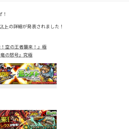
ぜ！
スト
の詳細が発表されました！
舞！空の王者襲来！』極
轟竜の怒号』究極