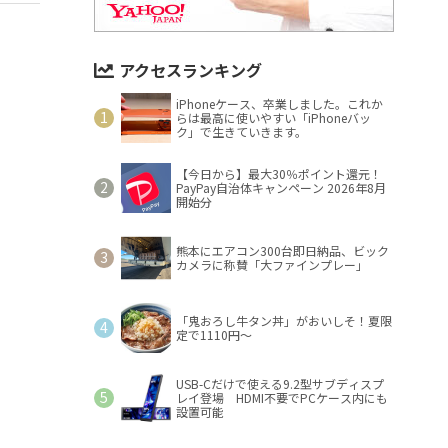
アクセスランキング
iPhoneケース、卒業しました。これか
らは最高に使いやすい「iPhoneバッ
ク」で生きていきます。
【今日から】最大30％ポイント還元！
PayPay自治体キャンペーン 2026年8月
開始分
熊本にエアコン300台即日納品、ビック
カメラに称賛「大ファインプレー」
「鬼おろし牛タン丼」がおいしそ！夏限
定で1110円～
USB-Cだけで使える9.2型サブディスプ
レイ登場 HDMI不要でPCケース内にも
設置可能