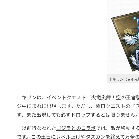
↑キリン（★4 光
キリンは、イベントクエスト『火竜炎舞！空の王者襲来
ジ中にまれに出現します。ただし、曜日クエストの『
ず、また出現しても必ずドロップするとは限りません
以前行なわれた
ゴジラとのコラボ
では、敵が移動す
です。この土日にレベル上げやタスカンを終えて万全