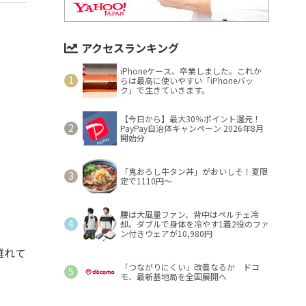
アクセスランキング
iPhoneケース、卒業しました。これか
らは最高に使いやすい「iPhoneバッ
ク」で生きていきます。
【今日から】最大30％ポイント還元！
PayPay自治体キャンペーン 2026年8月
開始分
「鬼おろし牛タン丼」がおいしそ！夏限
定で1110円～
腰は大風量ファン、背中はペルチェ冷
却。ダブルで身体を冷やす1着2役のファ
ン付きウェアが10,980円
離れて
「つながりにくい」改善なるか ドコ
モ、最新基地局を全国展開へ