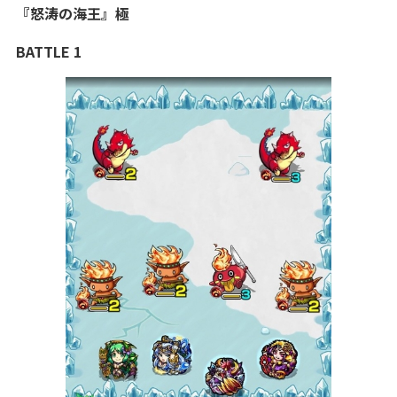
『
怒涛の海王
』極
BATTLE 1