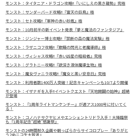
モンスト：タイタニア・ドラゴン攻略!!『いにしえの黒き龍勢』究極
モンスト：サンダーバード攻略!!『雷天の巨鳥』極
モンスト：セト攻略!!『軍神の赤い砂嵐』極
モンスト：10月前半の新イベント発表『夢と魔法のファンタジア』
モンスト：ジンジャー博士攻略!!『禁断の森の魔法実験』極
モンスト：ラザニコフ攻略!!『欺瞞の閃光と老魔導師』極
モンスト：ヴィシャス攻略!!『赤い凶星の暗殺者』究極
モンスト：グラトニー攻略!!『欲深き液体魔導生物』極
モンスト：魔女ヴァニラ攻略!!『魔女と黒い安息日』究極
モンスト：利用者数1400万人突破！記念キャンペーンも10/7より開催
モンスト：イザナギを入手!!イベントクエスト『天地開闢の始神』超絶
が登場
モンスト：『1周年ライトマンケンチー』が週アス1000号に付いてく
る！
モンスト：コノハナサクヤヒメやエンシェントリドラ入手！大降臨祭
も『1周年記念“超絶”感謝祭』
モンストの24時間耐久企画や朝っぱらからサイコロプレー『ありがと
う24hニコ生大放送』