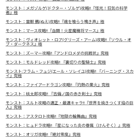
モンスト：メガゾルゲ(ドクター・ゾルゲ)攻略!!『怪光！狂気の科学
者』極
モンスト：雷獣 鵺(ぬえ)攻略!!『魂を喰らう鳴き声』極
モンスト：マース攻略!!『血闘！火星魔機将マース』極
モンスト：ヴィオレット・ロア(グリーズ・アーム)攻略!!『ソウル・オ
ブ・ダークネス』極
モンスト：ズーマー攻略!!『アンドロメダの挑戦状』究極
モンスト：モルドレッド攻略!! 『裏切りの聖騎士』究極
モンスト:フラム・フュジ(エール・ソレイユ)攻略!! 『バーニング・スカ
イ』究極
モンスト：ファイアードラゴン攻略!! 『灼熱の業火』究極
モンスト：桃太郎攻略!! 『吉備ノ国の赤き剣士』究極
モンスト：スルト攻略の適正・最適キャラ!!『世界を焼きつくす焔の巨
人』究極
モンスト：アスタロト攻略!!『地獄の輪舞曲』究極
モンスト：ヒュドラ攻略!! 『星になった炎の眷属（けんぞく）』究極
モンスト：オリガ攻略!!『絶対零度』究極