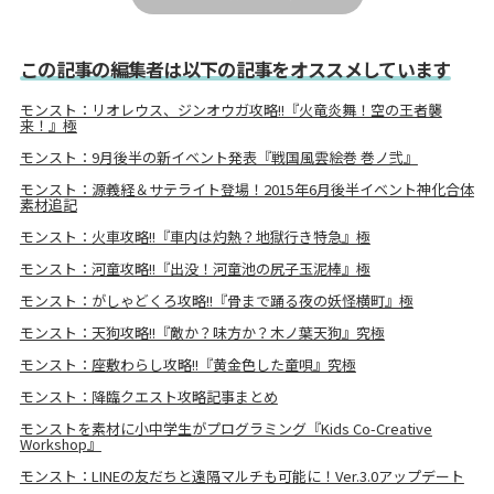
この記事の編集者は以下の記事をオススメしています
モンスト：リオレウス、ジンオウガ攻略!!『火竜炎舞！空の王者襲
来！』極
モンスト：9月後半の新イベント発表『戦国風雲絵巻 巻ノ弐』
モンスト：源義経＆サテライト登場！2015年6月後半イベント神化合体
素材追記
モンスト：火車攻略!!『車内は灼熱？地獄行き特急』極
モンスト：河童攻略!!『出没！河童池の尻子玉泥棒』極
モンスト：がしゃどくろ攻略!!『骨まで踊る夜の妖怪横町』極
モンスト：天狗攻略!!『敵か？味方か？木ノ葉天狗』究極
モンスト：座敷わらし攻略!!『黄金色した童唄』究極
モンスト：降臨クエスト攻略記事まとめ
モンストを素材に小中学生がプログラミング『Kids Co-Creative
Workshop』
モンスト：LINEの友だちと遠隔マルチも可能に！Ver.3.0アップデート