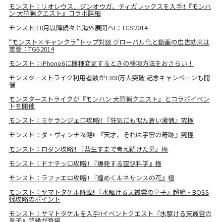
モンスト：リオレウス、ジンオウガ、ティガレックスを入手!!『モンハ
ン 大狩猟クエスト』コラボ詳細
モンスト 10月以降続々と海外展開へ!：TGS2014
“モンスト×キャンクラ”トップ対談 グローバル化と動画の広告効果は
重要：TGS2014
モンスト：iPhone6に機種変更するときの移項方法をおさらい！
モンスターストライク利用者数が1300万人突破 記念キャンペーンも開
催
モンスターストライクが『モンハン 大狩猟クエスト』とコラボイベン
トを開催
モンスト：ミケランジェロ攻略!! 『狂気にも似た蒼い激情』究極
モンスト：ダ・ヴィンチ攻略!! 『天才、それは宇宙の奇跡』究極
モンスト：ロダン攻略!! 『苔生すまで考え続けた男』極
モンスト：ドナテッロ攻略!! 『爆発する空想科学』極
モンスト：ラファエロ攻略!! 『煌めくルネサンスの花』極
モンスト：ヤマトタケル降臨!!『水駆ける天叢雲の皇子』超絶・BOSS
戦攻略のポイント
モンスト：ヤマトタケルを入手!!イベントクエスト『水駆ける天叢雲の
皇子』超絶が登場