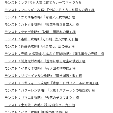
モンスト：レア4でも大事に育てたい一芸キャラたち
モンスト：フロッギー攻略!!『やばいぞ！カエル怪人の森』極
モンスト：かぐや姫攻略!!『宵闇ノ天女の宴』極
モンスト：ハトホル攻略!! 『天空を舞う貴婦人』極
モンスト：ツナデ攻略!! 『決闘！雨隠れの里』極
モンスト：斎藤一攻略!!『その剣、烈火の如く』極
モンスト：近藤勇攻略!!『光り放つ、局の長』極
モンスト：守鶴 文福茶釜(ぶんぶく茶釜)攻略!!『踊る黄金の守鶴』極
モンスト：浦島太郎攻略!! 『蒼海に眠る竜宮の使者』極
モンスト：イヌガミ攻略!! 『火ノ国の狗神様』極
モンスト：リヴァイアサン攻略!! 『蒼き潮流・改』極
モンスト：ドガフィール攻略!! 『水象！ドガフィールの帝国』極
モンスト：バクーレン攻略!! 『火熊！バクーレンの理想郷』極
モンスト：サマエル攻略!! 『奈落のデスワルツ』極
モンスト：土方歳三攻略!!『影を背負う、鬼』極
モンスト：イズナ攻略!!『狐娘の影法師』極