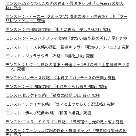
モンスト:ぬらりひょん攻略の適正・最適キャラ!! 『百鬼夜行の総大
将』究極
モンスト：ティーガーl(クルップlVD)攻略の適正・最適キャラ!! 『フー
リレン・ゲニー』究極
モンスト：沖田総司攻略!! 『水面に映る、美しき死相』究極
モンスト:クィーンバタフライ攻略!!『危ない!毒水蝶の美しき罠』究極
モンスト：リリス攻略の適正・最適キャラ!!『死海のレクイエム』究極
モンスト：ジュラザウラー攻略!!『最凶生物』究極
モンスト：サターン攻略の適正・最適キャラ!!『決戦！土星魔機神サタ
ーン』究極
モンスト:ガッチェス攻略!! 『木獅子！ガッチェスの王国』究極
モンスト：一寸法師攻略!! 『小槌をうちし碧き法師』究極
モンスト:セルケト攻略!! 『蠍女の緑髪に御用心』究極
モンスト：ジライヤ攻略!! 『ガマ油山のからくり忍法帖』究極
モンスト：伊400(紀伊)攻略!!『和国の姫君』究極
モンスト:エメラルドドラゴン攻略!! 『翠玉宿せし光の竜・改』究極
モンスト：フェンリル攻略の適正・最適キャラ!! 『神を喰う狼牙の邪
光』究極