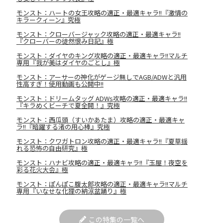
モンスト：ハートの女王攻略の適正・最適キャラ!!『激情の
キラークィーン』究極
モンスト：クローバージャック攻略の適正・最適キャラ!!
『クローバーの徒然恨み日記』極
モンスト：ダイヤのキング攻略の適正・最適キャラ!!マルチ
専用『我が美はダイヤのごとし』極
モンスト：アーサーの神化がゲージ無しでAGB/ADWと汎用
性高すぎ！使用動画も公開中!!
モンスト：ドリームタッグ ADWs攻略の適正・最適キャラ!!
『キラめくビーチで夏全開！』究極
モンスト：西瓜頭（すいかあたま）攻略の適正・最適キャ
ラ!!『暗躍する渚の用心棒』究極
モンスト：クワガトロン攻略の適正・最適キャラ!!『夏草揺
れる恐怖の自由研究』極
モンスト：ハナビ攻略の適正・最適キャラ!!『玉屋！夜空を
彩る花火大会』極
モンスト：ぽんぽこ腹太郎攻略の適正・最適キャラ!!マルチ
専用『いなせな化狸の納涼盆踊り』極
この特集の一覧へ