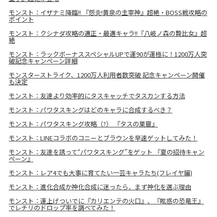
モンスト：イザナミ降臨!! 『怨炎!黄泉の主宰神』超絶・BOSS戦攻略の
ポイント
モンスト：クシナダ攻略の適正・最適キャラ!!『八岐ノ森の贄比女』超
絶
モンスト：ラックボーナススペシャルUPで運90が運極に！1200万人突
破記念キャンペーン詳細
モンスターストライク、1200万人利用者数突破 記念キャンペーン開催
も決定
モンスト：友達より効率的にタスキャッチでタスカンする方法
モンスト：パワタスキングはどのキャラに合成するべき？
モンスト：パワタスキング攻略（?） 『タスの巣窟』
モンスト：LINEコラボのコニーとブラウンを早速ゲットしてみた！
モンスト：友達を誘って“パワタスキング”をゲット 『夏の招待キャン
ペーン』
モンスト：レア4でも大事に育てたい一芸キャラたち(フレイヤ編)
モンスト：進化合成か神化合成に迷ったら、まず神化を選ぶ理由
モンスト：運上げついでに『カリエンテの火口』、『眩惑の恐竜王』
でレチリのドロップ率を調べてみた！