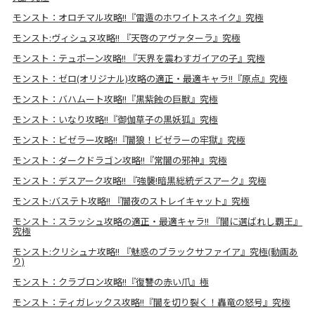
モンスト：オロチマル攻略!!『雷遁のホワイトスネイク』究極
モンスト:ヴィシュヌ攻略!! 『天啓のアヴァターラ』究極
モンスト：テュポーン攻略!! 『天界を震わすガイアの子』究極
モンスト：ゼロ(オリジナル)攻略の適正・最適キャラ!!『原点』究極
モンスト：バハムート攻略!!『黒紫蝕の巨獣』究極
モンスト：いなり攻略!!『御伽草子の黒妖狐』究極
モンスト：ビゼラー攻略!!『闇狼！ビゼラーの牢獄』究極
モンスト：ダークドラゴン攻略!!『常闇の邪神』究極
モンスト：デスアーク攻略!! 『強襲!暗黒総統デスアーク』究極
モンスト:バステト攻略!! 『闇夜のストレイキャット』究極
モンスト：スラッシュ攻略の適正・最適キャラ!! 『闇に選ばれし覇王』
究極
モンスト:クリシュナ攻略!! 『魅惑のブラックサファイア』究極(動画あ
り)
モンスト：クラブロン攻略!!『復讐の赤い爪』極
モンスト：ティガレックス攻略!!『闇を切り裂く！轟竜の怒号』究極