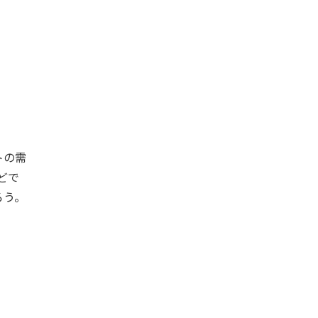
トの需
どで
ろう。