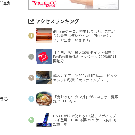
く違和
アクセスランキング
iPhoneケース、卒業しました。これか
らは最高に使いやすい「iPhoneバッ
ク」で生きていきます。
【今日から】最大30％ポイント還元！
PayPay自治体キャンペーン 2026年8月
開始分
熊本にエアコン300台即日納品、ビック
カメラに称賛「大ファインプレー」
「鬼おろし牛タン丼」がおいしそ！夏限
持ち
定で1110円～
USB-Cだけで使える9.2型サブディスプ
レイ登場 HDMI不要でPCケース内にも
設置可能