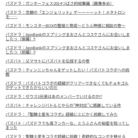
パズドラ：ガンホーフェス2014つばさ的総集編（画像多め）
パズドラ：念願の『エンジェリット』ゲーーーーット！メタトロン
を……
パズドラ：モンスターBOXの整理と育成〜とうふ神様に相談の巻〜
パズドラ：AppBankのスプリングまおさんとコスケさんにお会いしま
したっ（後編）!!
パズドラ：AppBankのスプリングまおさんとコスケさんにお会いしま
したっ（前編）!!
パズバト：父マサトにパズバトを伝授するの巻
パズドラ：ティンニンちゃんをゲットしたい！パズバトコラボへの挑
戦
パズドラ：パズバトコラボの超級がクリアーできなくてもチョキゴル
がゲットできたからいいのだ
パズドラ：ゼウス3兄弟はあのメンバーでいけるのか!?
パズバト：チャレンジバトルとやらの“神対応”に感謝している件
パズドラ：『聖闘士星矢コラボ』超級にとにかく挑戦してみた
パズバト：パズドラでも高ランカーな、とうふさんの秘密を知ってし
まった
パズドラ：聖闘士星矢コラボ超級に挑戦！奇跡的なコンボを魅せる