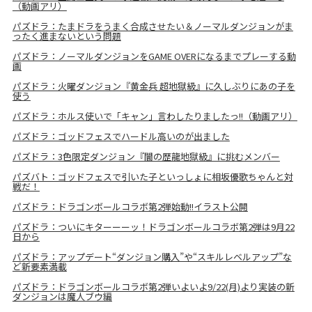
（動画アリ）
パズドラ：たまドラをうまく合成させたい＆ノーマルダンジョンがま
ったく進まないという問題
パズドラ：ノーマルダンジョンをGAME OVERになるまでプレーする動
画
パズドラ：火曜ダンジョン『黄金兵 超地獄級』に久しぶりにあの子を
使う
パズドラ：ホルス使いで「キャン」言わしたりましたっ!!（動画アリ）
パズドラ：ゴッドフェスでハードル高いのが出ました
パズドラ：3色限定ダンジョン『闇の歴龍地獄級』に挑むメンバー
パズバト：ゴッドフェスで引いた子といっしょに相坂優歌ちゃんと対
戦だ！
パズドラ：ドラゴンボールコラボ第2弾始動!!イラスト公開
パズドラ：ついにキターーーッ！ドラゴンボールコラボ第2弾は9月22
日から
パズドラ：アップデート“ダンジョン購入”や“スキルレベルアップ”な
ど新要素満載
パズドラ：ドラゴンボールコラボ第2弾いよいよ9/22(月)より実装の新
ダンジョンは魔人ブウ編