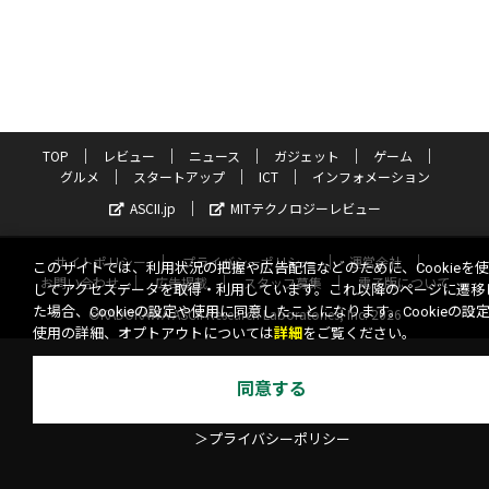
TOP
レビュー
ニュース
ガジェット
ゲーム
グルメ
スタートアップ
ICT
インフォメーション
ASCII.jp
MITテクノロジーレビュー
サイトポリシー
プライバシーポリシー
運営会社
このサイトでは、利用状況の把握や広告配信などのために、Cookieを
お問い合わせ
広告掲載
スタッフ募集
電子版について
してアクセスデータを取得・利用しています。これ以降のページに遷移
た場合、Cookieの設定や使用に同意したことになります。Cookieの設
©KADOKAWA ASCII Research Laboratories, Inc. 2026
使用の詳細、オプトアウトについては
詳細
をご覧ください。
同意する
＞プライバシーポリシー