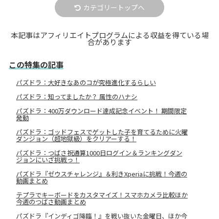
カテゴリートップへ
本記事はアフィリエイトプログラムによる収益を得ている場
合があります
この特集の記事
パズドラ：大好きなあのコが究極進化するらしい
パズドラ：知ってましたか？ 属性のハナシ
パズドラ：400万ダウンロード達成記念イベント！ 期間限定
発動
パズドラ：ゴッドフェスでゲットした子を育てるために火曜
ダンジョン（超地獄級）をクリアーする！
パズドラ：つばさ祝通算1000日ログイン＆ランキングダン
ジョンにいざ挑戦っ！
パズドラ『ゼウスチャレンジ』＆利きXperiaに挑戦！今週の
動画まとめ
テプラでキーボードをカスタマイズ！スマホカメラ比較ほか
今週のつばさ動画まとめ
パズドラ『インディゴ降臨！』を戦い抜いた金曜日、ほか今