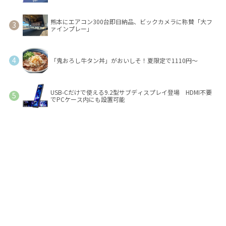
熊本にエアコン300台即日納品、ビックカメラに称賛「大フ
ァインプレー」
「鬼おろし牛タン丼」がおいしそ！夏限定で1110円～
USB-Cだけで使える9.2型サブディスプレイ登場 HDMI不要
でPCケース内にも設置可能