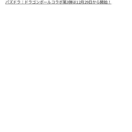
パズドラ：ドラゴンボールコラボ第3弾は12月29日から開始！