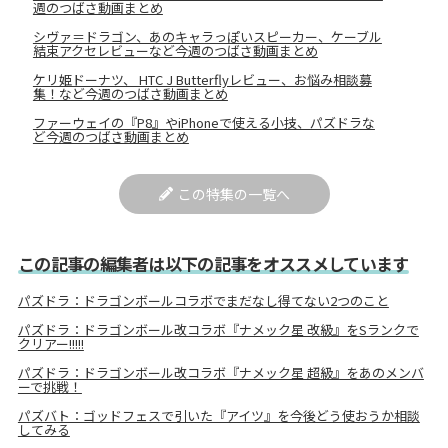
週のつばさ動画まとめ
シヴァ＝ドラゴン、あのキャラっぽいスピーカー、ケーブル
結束アクセレビューなど今週のつばさ動画まとめ
ケリ姫ドーナツ、 HTC J Butterflyレビュー、お悩み相談募
集！など今週のつばさ動画まとめ
ファーウェイの『P8』やiPhoneで使える小技、パズドラな
ど今週のつばさ動画まとめ
この特集の一覧へ
この記事の編集者は以下の記事をオススメしています
パズドラ：ドラゴンボールコラボでまだなし得てない2つのこと
パズドラ：ドラゴンボール改コラボ『ナメック星 改級』をSランクで
クリアー!!!!!
パズドラ：ドラゴンボール改コラボ『ナメック星 超級』をあのメンバ
ーで挑戦！
パズバト：ゴッドフェスで引いた『アイツ』を今後どう使おうか相談
してみる