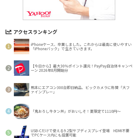
アクセスランキング
iPhoneケース、卒業しました。これからは最高に使いやすい
「iPhoneバック」で生きていきます。
【今日から】最大30％ポイント還元！PayPay自治体キャンペ
ーン 2026年8月開始分
熊本にエアコン300台即日納品、ビックカメラに称賛「大フ
ァインプレー」
「鬼おろし牛タン丼」がおいしそ！夏限定で1110円～
USB-Cだけで使える9.2型サブディスプレイ登場 HDMI不要
でPCケース内にも設置可能