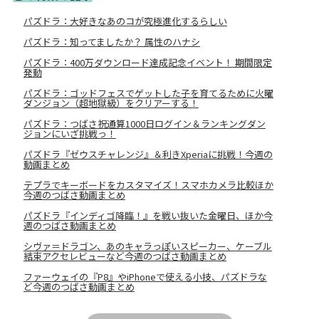
パズドラ：大好きなあのコが究極進化するらしい
パズドラ：知ってましたか？ 属性のハナシ
パズドラ：400万ダウンロード達成記念イベント！ 期間限定
発動
パズドラ：ゴッドフェスでゲットした子を育てるために火曜
ダンジョン（超地獄級）をクリアーする！
パズドラ：つばさ祝通算1000日ログイン＆ランキングダン
ジョンにいざ挑戦っ！
パズドラ『ゼウスチャレンジ』＆利きXperiaに挑戦！今週の
動画まとめ
テプラでキーボードをカスタマイズ！スマホカメラ比較ほか
今週のつばさ動画まとめ
パズドラ『インディゴ降臨！』を戦い抜いた金曜日、ほか今
週のつばさ動画まとめ
シヴァ＝ドラゴン、あのキャラっぽいスピーカー、ケーブル
結束アクセレビューなど今週のつばさ動画まとめ
ファーウェイの『P8』やiPhoneで使える小技、パズドラな
ど今週のつばさ動画まとめ