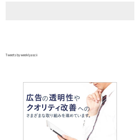
Tweets by weeklyascii