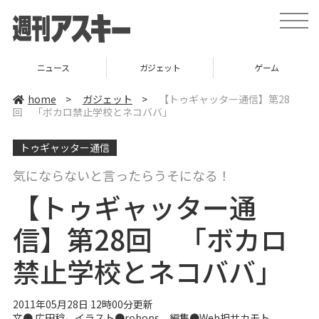
t
o
g
g
l
ニュース
ガジェット
ゲーム
e
n
a
home
>
ガジェット
>
【トゥギャッター通信】第28
v
回 「ボカロ禁止学校とネコババ」
i
g
a
トゥギャッター通信
t
i
o
気にならないと言ったらうそになる！
n
【トゥギャッター通
信】第28回 「ボカロ
禁止学校とネコババ」
2011年05月28日 12時00分更新
文●
広田稔
イラスト●
robops
編集●Web担サカモト