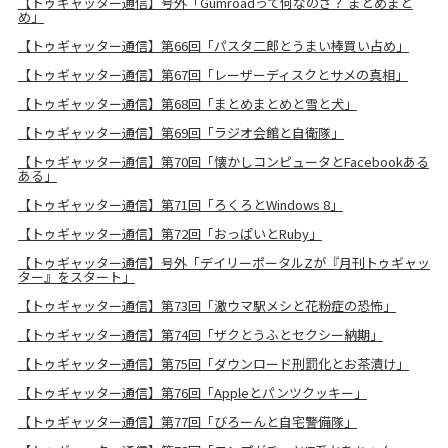
【トゥギャッター通信】号外「Gumroadって何なのさ？ まとめまと
め」
【トゥギャッター通信】第66回「パスタ二郎とうまい棒買い占め」
【トゥギャッター通信】第67回「レーザーディスクとサメの真相」
【トゥギャッター通信】第68回「まとめまとめと雪と犬」
【トゥギャッター通信】第69回「ラジオ会館と自衛隊」
【トゥギャッター通信】第70回「懐かしコンピュータとFacebookある
ある」
【トゥギャッター通信】第71回「ろくろとWindows 8」
【トゥギャッター通信】第72回「おっぱいとRuby」
【トゥギャッター通信】号外「デイリーポータルZが『月刊トゥギャッ
ター』をスタート」
【トゥギャッター通信】第73回「激ウマ駅メシと花粉症の恐怖」
【トゥギャッター通信】第74回「ザクとうふとセクシー納期」
【トゥギャッター通信】第75回「ダウンロード刑罰化とお茶漬け」
【トゥギャッター通信】第76回「Appleとパンツクッキー」
【トゥギャッター通信】第77回「びろーんと自宅警備隊」