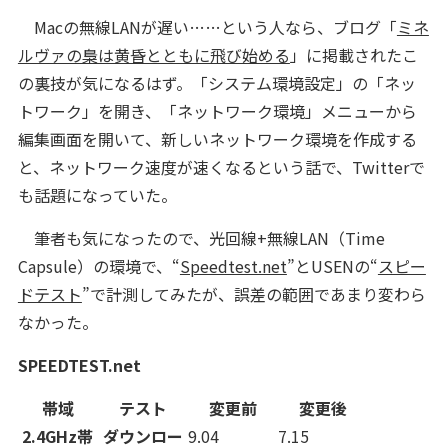
Macの無線LANが遅い……という人なら、ブログ「
ミネ
ルヴァの梟は黄昏とともに飛び始める
」に掲載されたこ
の裏技が気になるはず。「システム環境設定」の「ネッ
トワーク」を開き、「ネットワーク環境」メニューから
編集画面を開いて、新しいネットワーク環境を作成する
と、ネットワーク速度が速くなるという話で、Twitterで
も話題になっていた。
筆者も気になったので、光回線+無線LAN（Time
Capsule）の環境で、“
Speedtest.net
”とUSENの“
スピー
ドテスト
”で計測してみたが、誤差の範囲であまり変わら
なかった。
SPEEDTEST.net
帯域
テスト
変更前
変更後
2.4GHz帯
ダウンロー
9.04
7.15