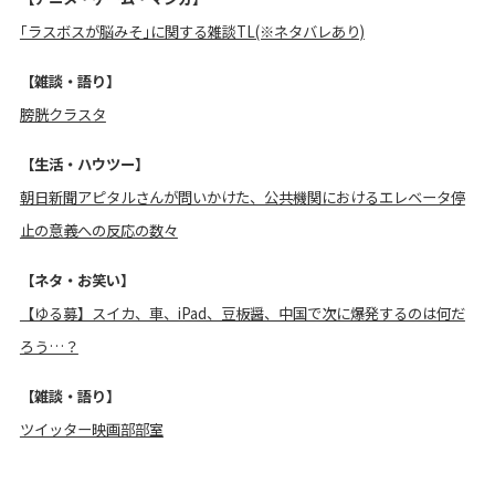
｢ラスボスが脳みそ｣に関する雑談TL(※ネタバレあり)
【雑談・語り】
膀胱クラスタ
【生活・ハウツー】
朝日新聞アピタルさんが問いかけた、公共機関におけるエレベータ停
止の意義への反応の数々
【ネタ・お笑い】
【ゆる募】スイカ、車、iPad、豆板醤、中国で次に爆発するのは何だ
ろう…？
【雑談・語り】
ツイッター映画部部室