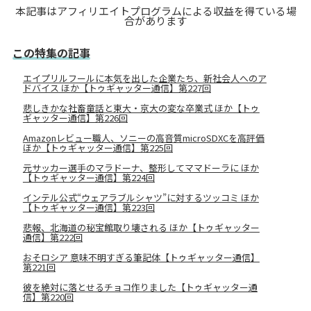
本記事はアフィリエイトプログラムによる収益を得ている場
合があります
この特集の記事
エイプリルフールに本気を出した企業たち、新社会人へのア
ドバイス ほか【トゥギャッター通信】第227回
悲しきかな社畜童話と東大・京大の変な卒業式 ほか【トゥ
ギャッター通信】第226回
Amazonレビュー職人、ソニーの高音質microSDXCを高評価
ほか【トゥギャッター通信】第225回
元サッカー選手のマラドーナ、整形してママドーラに ほか
【トゥギャッター通信】第224回
インテル公式“ウェアラブルシャツ”に対するツッコミ ほか
【トゥギャッター通信】第223回
悲報、北海道の秘宝館取り壊される ほか【トゥギャッター
通信】第222回
おそロシア 意味不明すぎる筆記体【トゥギャッター通信】
第221回
彼を絶対に落とせるチョコ作りました【トゥギャッター通
信】第220回