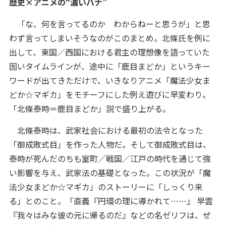
歴史×アニメの“濃いバナ”
「な、何を言ってるのか わからねーと思うが」と思
わず言ってしまいそうなのがこのまとめ。北條氏を例に
出して、東国／西国における君主の理想像を語っていた
固いタイムラインが、途中に「鹿目まどか」というキー
ワードが出てきただけで、いきなりアニメ「魔法少女ま
どか☆マギカ」をモチーフにした例え遊びに早変わり。
「北條泰時＝鹿目まどか」説で盛り上がる。
北條泰時は、武家社会における最初の法令となった
「御成敗式目」を作った人物だ。そして御成敗式目は、
泰時が死んだのちも室町／戦国／江戸の時代を通じて強
い影響を与え、武家法の基礎となった。この状況が「魔
法少女まどか☆マギカ」のストーリーに「しっくり来
る」とのこと。「直義『円環の理に導かれて……』 早雲
『我々はみな彼の元に帰るのだ』などの名ゼリフは、ぜ