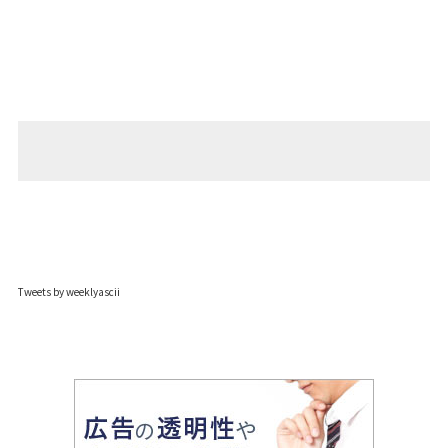
Tweets by weeklyascii