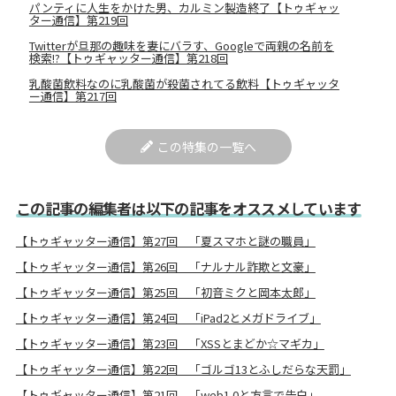
パンティに人生をかけた男、カルミン製造終了【トゥギャッ
ター通信】第219回
Twitterが旦那の趣味を妻にバラす、Googleで両親の名前を
検索!?【トゥギャッター通信】第218回
乳酸菌飲料なのに乳酸菌が殺菌されてる飲料【トゥギャッタ
ー通信】第217回
この特集の一覧へ
この記事の編集者は以下の記事をオススメしています
【トゥギャッター通信】第27回 「夏スマホと謎の職員」
【トゥギャッター通信】第26回 「ナルナル詐欺と文豪」
【トゥギャッター通信】第25回 「初音ミクと岡本太郎」
【トゥギャッター通信】第24回 「iPad2とメガドライブ」
【トゥギャッター通信】第23回 「XSSとまどか☆マギカ」
【トゥギャッター通信】第22回 「ゴルゴ13とふしだらな天罰」
【トゥギャッター通信】第21回 「web1.0と方言で告白」