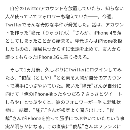
自分のTwitterアカウントを放置していたら、知らない
人が使っていてフォロワーも増えていた──。今週、
Twitterでそんな奇妙な事件が発覚した。話は、アカウン
トを作った“隆元（りゅうげん）”さんが、iPhone 4を落
としてしまったことから始まる。隆元さんはiPhoneを探
したものの、結局見つからずに電話を止めて、友人から
譲ってもらったiPhone 3Gに乗り換える。
そして1ヵ月後、久しぶりにTwitterにログインしてみ
たら、“俊哉（としや）”と名乗る人物が自分のアカウン
トで勝手につぶやいていた。驚いた“隆元”さんが自分に
向けて「俺のiPhone拾ったやつだろ？さっさとツイート
しろや」とつぶやくと、彼のフォロワーが一挙に混乱状
態に。結局、“隆元”さんが根気よく聞き出して、“俊
哉”さんがiPhoneを拾って勝手につぶやいていたという事
実が明らかになる。この直後に“俊哉”さんはフランスに