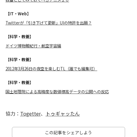
【IT・Web】
Twitterが「引き下げて更新」UIの特許を出願？
【科学・教養】
ドイツ博物館紀行・航空宇宙編
【科学・教養】
2012年3月26日の夜空を楽しむTL（誰でも編集可）
【科学・教養】
国土地理院による高精度な数値標高データの公開への反応
協力：
Togetter
、
トゥギャッたん
この記事をシェアしよう