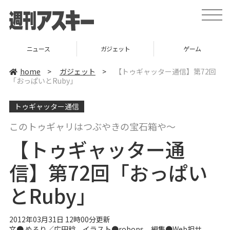
t
o
g
g
l
ニュース
ガジェット
ゲーム
e
n
a
home
>
ガジェット
>
【トゥギャッター通信】第72回
v
「おっぱいとRuby」
i
g
a
トゥギャッター通信
t
i
o
このトゥギャリはつぶやきの宝石箱や～
n
【トゥギャッター通
信】第72回「おっぱい
とRuby」
2012年03月31日 12時00分更新
文●
めるり
／
広田稔
イラスト●
robops
編集●
Web担サ