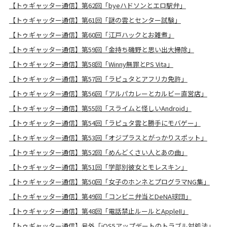
【トゥギャッター通信】第62回「byeハドソンとエロ駅弁」
【トゥギャッター通信】第61回「謎の雲とセンター試験」
【トゥギャッター通信】第60回「江戸ハックとお雑煮」
【トゥギャッター通信】第59回「金持ち磯野と思い出大掃除」
【トゥギャッター通信】第58回「Winny無罪とPS Vita」
【トゥギャッター通信】第57回「ラピュタとアフリカ免許」
【トゥギャッター通信】第56回「アルパカレーとカルビー直営店」
【トゥギャッター通信】第55回「スライムと怪しいAndroid」
【トゥギャッター通信】第54回「ラピュタ雲と勝手にモバゲー」
【トゥギャッター通信】第53回「オジプラスとがっかりスポット」
【トゥギャッター通信】第52回「めんどくさい人とあの曲」
【トゥギャッター通信】第51回「学部別彼女とモレスキン」
【トゥギャッター通信】第50回「女子のホンネとプログラマNG集」
【トゥギャッター通信】第49回「コンビニ弁当とDeNA球団」
【トゥギャッター通信】第48回「電話禁止ルールとAppleII」
【トゥギャッター通信】号外「iOS5アップデートのトラブル対処法」