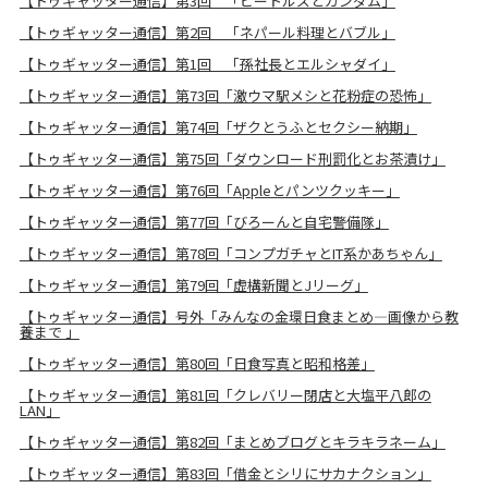
【トゥギャッター通信】第3回 「ビートルズとガンダム」
【トゥギャッター通信】第2回 「ネパール料理とバブル」
【トゥギャッター通信】第1回 「孫社長とエルシャダイ」
【トゥギャッター通信】第73回「激ウマ駅メシと花粉症の恐怖」
【トゥギャッター通信】第74回「ザクとうふとセクシー納期」
【トゥギャッター通信】第75回「ダウンロード刑罰化とお茶漬け」
【トゥギャッター通信】第76回「Appleとパンツクッキー」
【トゥギャッター通信】第77回「びろーんと自宅警備隊」
【トゥギャッター通信】第78回「コンプガチャとIT系かあちゃん」
【トゥギャッター通信】第79回「虚構新聞とJリーグ」
【トゥギャッター通信】号外「みんなの金環日食まとめ―画像から教
養まで 」
【トゥギャッター通信】第80回「日食写真と昭和格差」
【トゥギャッター通信】第81回「クレバリー閉店と大塩平八郎の
LAN」
【トゥギャッター通信】第82回「まとめブログとキラキラネーム」
【トゥギャッター通信】第83回「借金とシリにサカナクション」