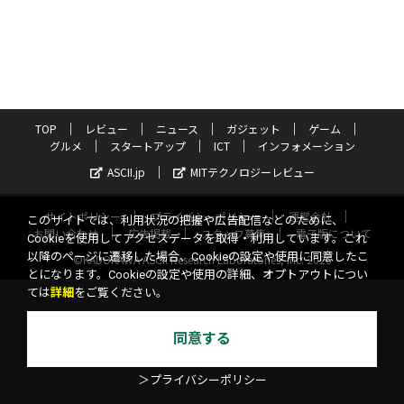
TOP
レビュー
ニュース
ガジェット
ゲーム
グルメ
スタートアップ
ICT
インフォメーション
ASCII.jp
MITテクノロジーレビュー
サイトポリシー
プライバシーポリシー
運営会社
このサイトでは、利用状況の把握や広告配信などのために、
お問い合わせ
広告掲載
スタッフ募集
電子版について
Cookieを使用してアクセスデータを取得・利用しています。これ
以降のページに遷移した場合、Cookieの設定や使用に同意したこ
©KADOKAWA ASCII Research Laboratories, Inc. 2026
とになります。Cookieの設定や使用の詳細、オプトアウトについ
ては
詳細
をご覧ください。
同意する
＞プライバシーポリシー