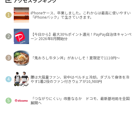
アクセスランキング
iPhoneケース、卒業しました。これからは最高に使いやすい
「iPhoneバック」で生きていきます。
【今日から】最大30％ポイント還元！PayPay自治体キャンペ
ーン 2026年8月開始分
「鬼おろし牛タン丼」がおいしそ！夏限定で1110円～
腰は大風量ファン、背中はペルチェ冷却。ダブルで身体を冷
やす1着2役のファン付きウェアが10,980円
「つながりにくい」改善なるか ドコモ、最新基地局を全国
展開へ