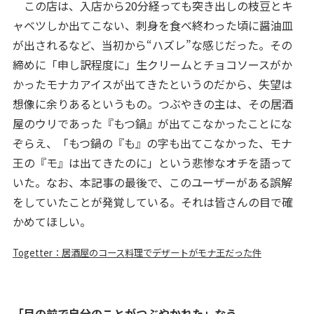
この店は、入店から20分経っても突き出しの枝豆とキ
ャベツしか出てこない、刺身を食べ終わった頃に醤油皿
が出されるなど、当初から“ハズレ”な感じだった。その
締めに「申し訳程度に」生クリームとチョコソースがか
かったモナカアイスが出てきたというのだから、失望は
想像に余りあるというもの。つぶやきの主は、その居酒
屋のウリであった『もつ鍋』が出てこなかったことにな
ぞらえ、「もつ鍋の『も』の字も出てこなかった、モナ
王の『モ』は出てきたのに」という悲惨なオチを語って
いた。なお、本記事の最後で、このユーザーがある誤解
をしていたことが発覚している。それは皆さんの目で確
かめてほしい。
Togetter：居酒屋のコース料理でデザートがモナ王だった件
「目の前で自分のことがつぶやかれた」なう