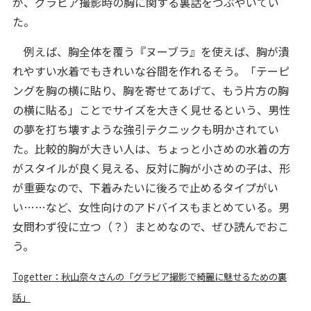
が、グラビア撮影時の胸に関する裏話をつぶやいてい
た。
例えば、胸全体を覆う『ヌーブラ』を使えば、胸が潰
れやすい水着でもきれいな谷間を作れるそう。「テーピ
ングを胸の横に貼り、胸を寄せてあげて、もう片方の胸
の横に貼る」ことでサイズを大きく見せるという、男性
の夢を打ち壊すような強引テクニックも明かされてい
た。比較的胸が大きい人は、ちょっと小さめの水着の方
がスタイルが良く見える、反対に胸が小さめの子は、形
が重要なので、下着みたいに後ろで止めるタイプがい
い……など、女性向けのアドバイスもまとめている。男
女問わず役に立つ（？）まとめなので、ぜひ読んでおこ
う。
Togetter：秋山奈々さんの「グラビア撮影で綺麗に魅せるための裏
話」