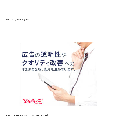
Tweets by weeklyascii