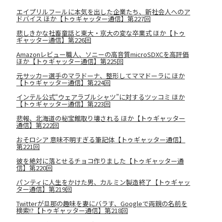
エイプリルフールに本気を出した企業たち、新社会人へのア
ドバイス ほか【トゥギャッター通信】第227回
悲しきかな社畜童話と東大・京大の変な卒業式 ほか【トゥ
ギャッター通信】第226回
Amazonレビュー職人、ソニーの高音質microSDXCを高評価
ほか【トゥギャッター通信】第225回
元サッカー選手のマラドーナ、整形してママドーラに ほか
【トゥギャッター通信】第224回
インテル公式“ウェアラブルシャツ”に対するツッコミ ほか
【トゥギャッター通信】第223回
悲報、北海道の秘宝館取り壊される ほか【トゥギャッター
通信】第222回
おそロシア 意味不明すぎる筆記体【トゥギャッター通信】
第221回
彼を絶対に落とせるチョコ作りました【トゥギャッター通
信】第220回
パンティに人生をかけた男、カルミン製造終了【トゥギャッ
ター通信】第219回
Twitterが旦那の趣味を妻にバラす、Googleで両親の名前を
検索!?【トゥギャッター通信】第218回