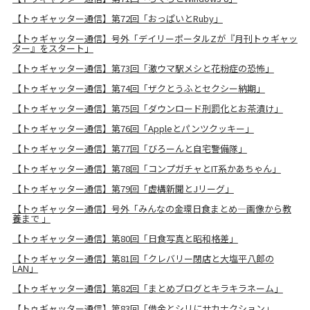
【トゥギャッター通信】第72回「おっぱいとRuby」
【トゥギャッター通信】号外「デイリーポータルZが『月刊トゥギャッ
ター』をスタート」
【トゥギャッター通信】第73回「激ウマ駅メシと花粉症の恐怖」
【トゥギャッター通信】第74回「ザクとうふとセクシー納期」
【トゥギャッター通信】第75回「ダウンロード刑罰化とお茶漬け」
【トゥギャッター通信】第76回「Appleとパンツクッキー」
【トゥギャッター通信】第77回「びろーんと自宅警備隊」
【トゥギャッター通信】第78回「コンプガチャとIT系かあちゃん」
【トゥギャッター通信】第79回「虚構新聞とJリーグ」
【トゥギャッター通信】号外「みんなの金環日食まとめ―画像から教
養まで 」
【トゥギャッター通信】第80回「日食写真と昭和格差」
【トゥギャッター通信】第81回「クレバリー閉店と大塩平八郎の
LAN」
【トゥギャッター通信】第82回「まとめブログとキラキラネーム」
【トゥギャッター通信】第83回「借金とシリにサカナクション」