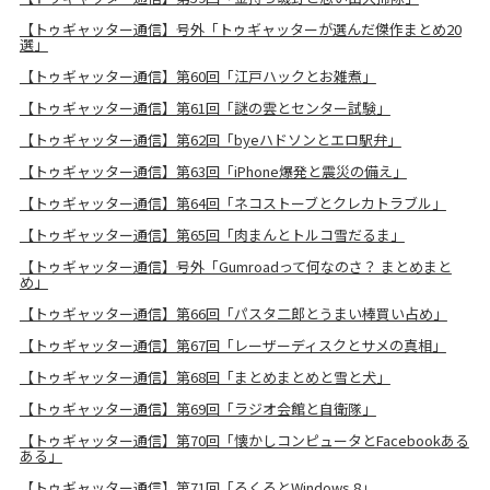
【トゥギャッター通信】号外「トゥギャッターが選んだ傑作まとめ20
選」
【トゥギャッター通信】第60回「江戸ハックとお雑煮」
【トゥギャッター通信】第61回「謎の雲とセンター試験」
【トゥギャッター通信】第62回「byeハドソンとエロ駅弁」
【トゥギャッター通信】第63回「iPhone爆発と震災の備え」
【トゥギャッター通信】第64回「ネコストーブとクレカトラブル」
【トゥギャッター通信】第65回「肉まんとトルコ雪だるま」
【トゥギャッター通信】号外「Gumroadって何なのさ？ まとめまと
め」
【トゥギャッター通信】第66回「パスタ二郎とうまい棒買い占め」
【トゥギャッター通信】第67回「レーザーディスクとサメの真相」
【トゥギャッター通信】第68回「まとめまとめと雪と犬」
【トゥギャッター通信】第69回「ラジオ会館と自衛隊」
【トゥギャッター通信】第70回「懐かしコンピュータとFacebookある
ある」
【トゥギャッター通信】第71回「ろくろとWindows 8」