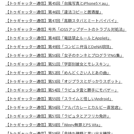
【トゥギャッター通信】第45回「台風写真とiPhone5×au」
【トゥギャッター通信】第46回「違法コピーと居酒屋」
【トゥギャッター通信】第47回「高額スタバとミートバイバイ」
【トゥギャッター通信】号外「iOS5アップデートのトラブル対処法」
【トゥギャッター通信】第48回「電話禁止ルールとAppleII」
【トゥギャッター通信】第49回「コンビニ弁当とDeNA球団」
【トゥギャッター通信】第50回「女子のホンネとプログラマNG集」
【トゥギャッター通信】第51回「学部別彼女とモレスキン」
【トゥギャッター通信】第52回「めんどくさい人とあの曲」
【トゥギャッター通信】第53回「オジプラスとがっかりスポット」
【トゥギャッター通信】第54回「ラピュタ雲と勝手にモバゲー」
【トゥギャッター通信】第55回「スライムと怪しいAndroid」
【トゥギャッター通信】第56回「アルパカレーとカルビー直営店」
【トゥギャッター通信】第57回「ラピュタとアフリカ免許」
【トゥギャッター通信】第58回「Winny無罪とPS Vita」
【トゥギャッター通信】第59回「金持ち磯野と思い出大掃除」