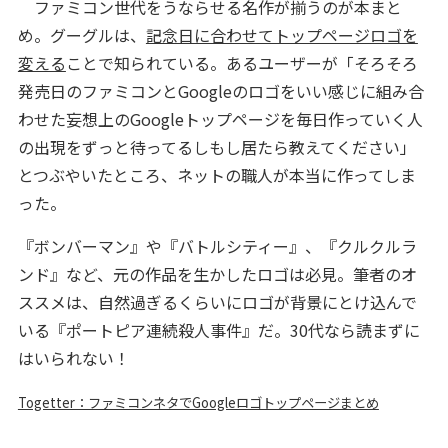
ファミコン世代をうならせる名作が揃うのが本まと
め。グーグルは、
記念日に合わせてトップページロゴを
変える
ことで知られている。あるユーザーが「そろそろ
発売日のファミコンとGoogleのロゴをいい感じに組み合
わせた妄想上のGoogleトップページを毎日作っていく人
の出現をずっと待ってるしもし居たら教えてください」
とつぶやいたところ、ネットの職人が本当に作ってしま
った。
『ボンバーマン』や『バトルシティー』、『クルクルラ
ンド』など、元の作品を生かしたロゴは必見。筆者のオ
ススメは、自然過ぎるくらいにロゴが背景にとけ込んで
いる『ポートピア連続殺人事件』だ。30代なら読まずに
はいられない！
Togetter：ファミコンネタでGoogleロゴトップページまとめ