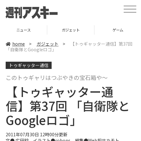
t
o
g
g
l
ニュース
ガジェット
ゲーム
e
n
a
home
>
ガジェット
>
【トゥギャッター通信】第37回
v
「自衛隊とGoogleロゴ」
i
g
a
トゥギャッター通信
t
i
o
このトゥギャリはつぶやきの宝石箱や～
n
【トゥギャッター通
信】第37回 「自衛隊と
Googleロゴ」
2011年07月30日 12時00分更新
文●
広田稔
イラスト●
robops
編集●
Web担サカモト