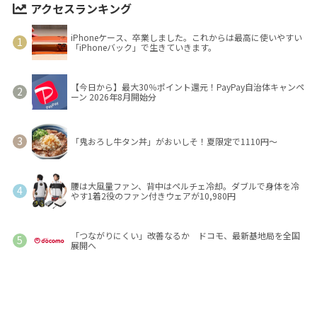
アクセスランキング
iPhoneケース、卒業しました。これからは最高に使いやすい
「iPhoneバック」で生きていきます。
【今日から】最大30％ポイント還元！PayPay自治体キャンペ
ーン 2026年8月開始分
「鬼おろし牛タン丼」がおいしそ！夏限定で1110円～
腰は大風量ファン、背中はペルチェ冷却。ダブルで身体を冷
やす1着2役のファン付きウェアが10,980円
「つながりにくい」改善なるか ドコモ、最新基地局を全国
展開へ