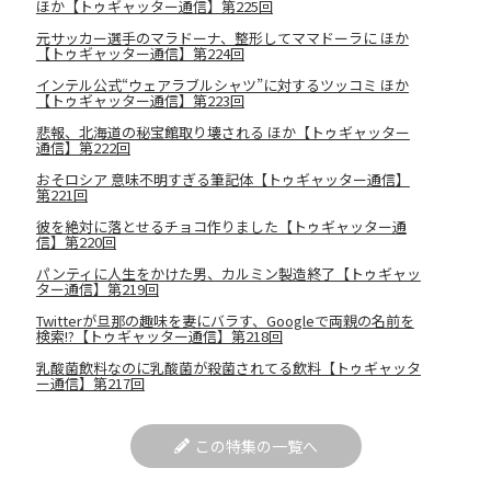
ほか【トゥギャッター通信】第225回
元サッカー選手のマラドーナ、整形してママドーラに ほか
【トゥギャッター通信】第224回
インテル公式“ウェアラブルシャツ”に対するツッコミ ほか
【トゥギャッター通信】第223回
悲報、北海道の秘宝館取り壊される ほか【トゥギャッター
通信】第222回
おそロシア 意味不明すぎる筆記体【トゥギャッター通信】
第221回
彼を絶対に落とせるチョコ作りました【トゥギャッター通
信】第220回
パンティに人生をかけた男、カルミン製造終了【トゥギャッ
ター通信】第219回
Twitterが旦那の趣味を妻にバラす、Googleで両親の名前を
検索!?【トゥギャッター通信】第218回
乳酸菌飲料なのに乳酸菌が殺菌されてる飲料【トゥギャッタ
ー通信】第217回
この特集の一覧へ