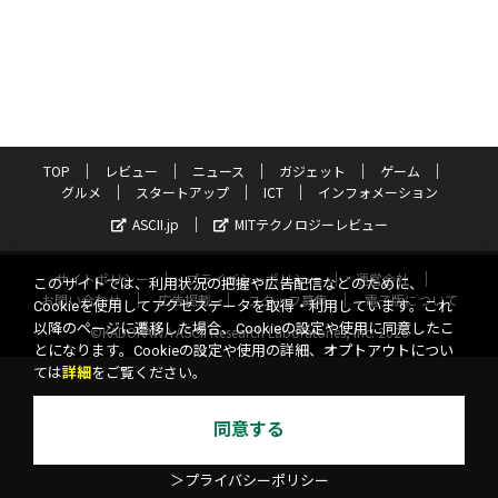
TOP
レビュー
ニュース
ガジェット
ゲーム
グルメ
スタートアップ
ICT
インフォメーション
ASCII.jp
MITテクノロジーレビュー
サイトポリシー
プライバシーポリシー
運営会社
このサイトでは、利用状況の把握や広告配信などのために、
お問い合わせ
広告掲載
スタッフ募集
電子版について
Cookieを使用してアクセスデータを取得・利用しています。これ
以降のページに遷移した場合、Cookieの設定や使用に同意したこ
©KADOKAWA ASCII Research Laboratories, Inc. 2026
とになります。Cookieの設定や使用の詳細、オプトアウトについ
ては
詳細
をご覧ください。
同意する
＞プライバシーポリシー