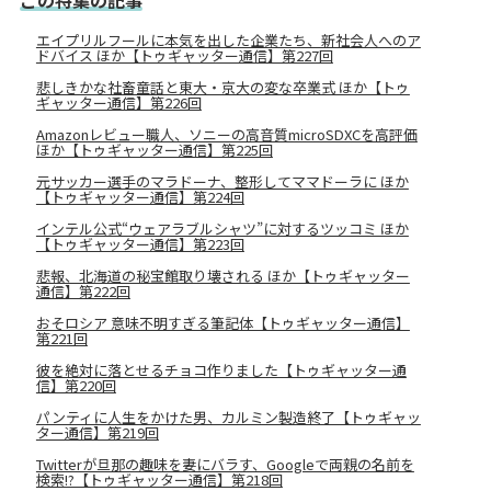
この特集の記事
エイプリルフールに本気を出した企業たち、新社会人へのア
ドバイス ほか【トゥギャッター通信】第227回
悲しきかな社畜童話と東大・京大の変な卒業式 ほか【トゥ
ギャッター通信】第226回
Amazonレビュー職人、ソニーの高音質microSDXCを高評価
ほか【トゥギャッター通信】第225回
元サッカー選手のマラドーナ、整形してママドーラに ほか
【トゥギャッター通信】第224回
インテル公式“ウェアラブルシャツ”に対するツッコミ ほか
【トゥギャッター通信】第223回
悲報、北海道の秘宝館取り壊される ほか【トゥギャッター
通信】第222回
おそロシア 意味不明すぎる筆記体【トゥギャッター通信】
第221回
彼を絶対に落とせるチョコ作りました【トゥギャッター通
信】第220回
パンティに人生をかけた男、カルミン製造終了【トゥギャッ
ター通信】第219回
Twitterが旦那の趣味を妻にバラす、Googleで両親の名前を
検索!?【トゥギャッター通信】第218回