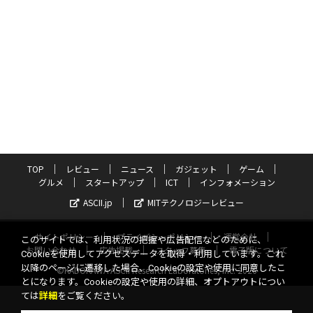
TOP
レビュー
ニュース
ガジェット
ゲーム
グルメ
スタートアップ
ICT
インフォメーション
ASCII.jp
MITテクノロジーレビュー
サイトポリシー
プライバシーポリシー
運営会社
このサイトでは、利用状況の把握や広告配信などのために、
お問い合わせ
広告掲載
スタッフ募集
電子版について
Cookieを使用してアクセスデータを取得・利用しています。これ
以降のページに遷移した場合、Cookieの設定や使用に同意したこ
©KADOKAWA ASCII Research Laboratories, Inc. 2026
とになります。Cookieの設定や使用の詳細、オプトアウトについ
ては
詳細
をご覧ください。