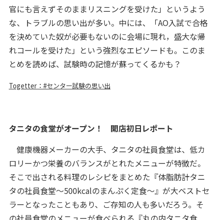
官にも言えずそのままリスニングを受けた」というよう
な、トラブルの思い出が多い。中には、「AO入試で合格
を決めていた奴が必要もないのに会場に現れ，盛大な帰
れコールを受けた」という強烈なエピソードも。このま
とめを読めば、試験時の記憶が蘇ってくるかも？
Togetter：#センター試験の思い出
タニタの食堂がオープン！ 開店初日レポート
健康機器メーカーの大手、タニタの社員食堂は、低カ
ロリーかつ栄養のバランスがとれたメニューが特徴だ。
そこで出される料理のレシピをまとめた『体脂肪計タニ
タの社員食堂〜500kcalのまんぷく定食～』が大ベストセ
ラーとなったこともあり、ご存知の人も多いだろう。そ
の社員食堂のメニューが食べられる『丸の内タニタ食