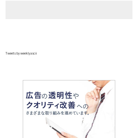
Tweets by weeklyascii