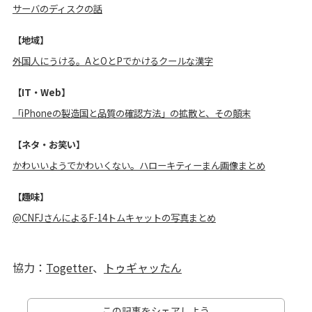
サーバのディスクの話
【地域】
外国人にうける。AとOとPでかけるクールな漢字
【IT・Web】
「iPhoneの製造国と品質の確認方法」の拡散と、その顛末
【ネタ・お笑い】
かわいいようでかわいくない。ハローキティーまん画像まとめ
【趣味】
@CNFJさんによるF-14トムキャットの写真まとめ
協力：
Togetter
、
トゥギャッたん
この記事をシェアしよう