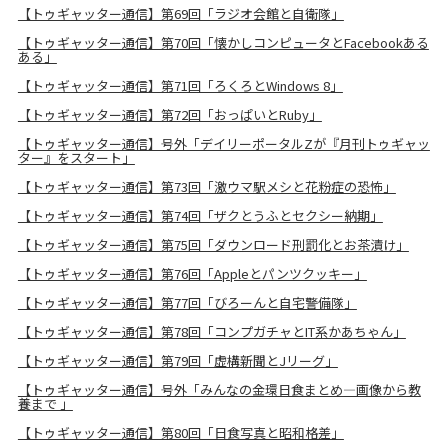
【トゥギャッター通信】第69回「ラジオ会館と自衛隊」
【トゥギャッター通信】第70回「懐かしコンピュータとFacebookある
ある」
【トゥギャッター通信】第71回「ろくろとWindows 8」
【トゥギャッター通信】第72回「おっぱいとRuby」
【トゥギャッター通信】号外「デイリーポータルZが『月刊トゥギャッ
ター』をスタート」
【トゥギャッター通信】第73回「激ウマ駅メシと花粉症の恐怖」
【トゥギャッター通信】第74回「ザクとうふとセクシー納期」
【トゥギャッター通信】第75回「ダウンロード刑罰化とお茶漬け」
【トゥギャッター通信】第76回「Appleとパンツクッキー」
【トゥギャッター通信】第77回「びろーんと自宅警備隊」
【トゥギャッター通信】第78回「コンプガチャとIT系かあちゃん」
【トゥギャッター通信】第79回「虚構新聞とJリーグ」
【トゥギャッター通信】号外「みんなの金環日食まとめ―画像から教
養まで 」
【トゥギャッター通信】第80回「日食写真と昭和格差」