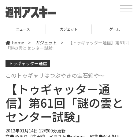
t
o
g
g
l
ニュース
ガジェット
ゲーム
e
n
a
home
>
ガジェット
>
【トゥギャッター通信】第61回
v
「謎の雲とセンター試験」
i
g
a
トゥギャッター通信
t
i
o
このトゥギャリはつぶやきの宝石箱や～
n
【トゥギャッター通
信】第61回「謎の雲と
センター試験」
2012年01月14日 12時00分更新
文●
めるり
／
広田稔
イラスト●
robops
編集●
Web担サ