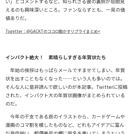
い」とコメントするなど、知られざる彼の裏側が垣間見
えるのも興味深いところ。ファンならずとも、一見の価
値ありだ。
Togetter：@GACKTのココロ動かすリプライまとめ<
インパクト絶大！ 素晴らしすぎる年賀状たち
年始の挨拶はもっぱらメールですませてしまい、年賀
状を出すこともなくなった……という人も多いのでは。
そんな人に是非読んで欲しいのが本記事。Twitterに投稿
された、インパクト大の年賀状画像がまとめられている
のだ。
今年の干支である辰のイラストから、カードゲームや
漫画のコマ割を模したものなど、どれもアイデアに富ん
だ良作揃い。郵便番号の欄に宛名を書いてしまうという