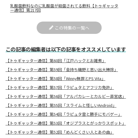
乳酸菌飲料なのに乳酸菌が殺菌されてる飲料【トゥギャッタ
ー通信】第217回
この特集の一覧へ
この記事の編集者は以下の記事をオススメしています
【トゥギャッター通信】第60回「江戸ハックとお雑煮」
【トゥギャッター通信】第59回「金持ち磯野と思い出大掃除」
【トゥギャッター通信】第58回「Winny無罪とPS Vita」
【トゥギャッター通信】第57回「ラピュタとアフリカ免許」
【トゥギャッター通信】第56回「アルパカレーとカルビー直営店」
【トゥギャッター通信】第55回「スライムと怪しいAndroid」
【トゥギャッター通信】第54回「ラピュタ雲と勝手にモバゲー」
【トゥギャッター通信】第53回「オジプラスとがっかりスポット」
【トゥギャッター通信】第52回「めんどくさい人とあの曲」