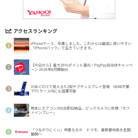
アクセスランキング
iPhoneケース、卒業しました。これからは最高に使いやすい
「iPhoneバック」で生きていきます。
【今日から】最大30％ポイント還元！PayPay自治体キャンペ
ーン 2026年8月開始分
USB-Cだけで使える9.2型サブディスプレイ登場 HDMI不要
でPCケース内にも設置可能
熊本にエアコン300台即日納品、ビックカメラに称賛「大フ
ァインプレー」
「つながりにくい」改善なるか ドコモ、最新基地局を全国
展開へ