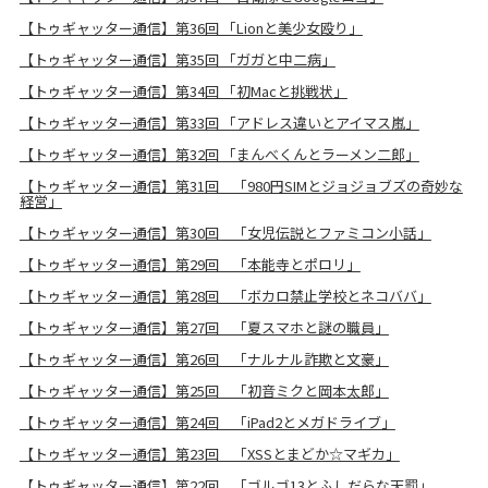
【トゥギャッター通信】第36回 「Lionと美少女殴り」
【トゥギャッター通信】第35回 「ガガと中二病」
【トゥギャッター通信】第34回 「初Macと挑戦状」
【トゥギャッター通信】第33回 「アドレス違いとアイマス嵐」
【トゥギャッター通信】第32回 「まんべくんとラーメン二郎」
【トゥギャッター通信】第31回 「980円SIMとジョジョブズの奇妙な
経営」
【トゥギャッター通信】第30回 「女児伝説とファミコン小話」
【トゥギャッター通信】第29回 「本能寺とポロリ」
【トゥギャッター通信】第28回 「ボカロ禁止学校とネコババ」
【トゥギャッター通信】第27回 「夏スマホと謎の職員」
【トゥギャッター通信】第26回 「ナルナル詐欺と文豪」
【トゥギャッター通信】第25回 「初音ミクと岡本太郎」
【トゥギャッター通信】第24回 「iPad2とメガドライブ」
【トゥギャッター通信】第23回 「XSSとまどか☆マギカ」
【トゥギャッター通信】第22回 「ゴルゴ13とふしだらな天罰」