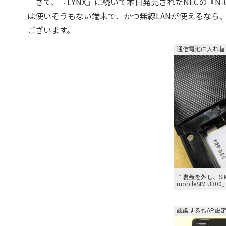
さて、
『LYNX』に続いて
本日発売された
NECの『N-
は使いそうもない端末で、かつ無線LANが使えるなら
ございます。
通信電池に入れ替
↑裏蓋を外し、SI
mobileSIM U
認識するもAP設