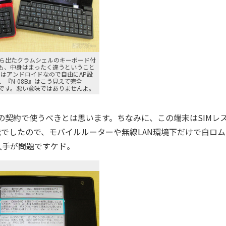
ら出たクラムシェルのキーボード付
も、中身はまったく違うということ
』はアンドロイドなので自由にAP設
『N-08B』はこう見えて完全
んです。悪い意味ではありませんよ。
の契約で使うべきとは思います。ちなみに、この端末はSIMレ
能でしたので、モバイルルーターや無線LAN環境下だけで白ロ
入手が問題ですケド。