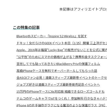
本記事はアフィリエイトプロ
この特集の記事
Bluetoothスピーカー『Inspire S2 Wirelss』を試す
ドキッ！女だらけのGEEKイベント本日（1/25）開催 三上洋がセ
Apple、2016年は福袋“Lucky Bag”の販売がないことを公式に案
“公平性”のためにスマホの価格が上がる？携帯料金タスクフォース
苦労してでも貼っておきたいBlackBerry Privの保護フィルム
高級iPhoneケースを無料でオーバーホールしてもらった話
全ASCIIファン必見！漫画スティーブズ最新巻イベントのトーク
ジョブズ好きは漫画スティーブズ最新巻発売記念イベントへ
15万円のiPhoneケースに6s対応版 結婚できるローズゴールドも
ナムコのゲームキャラでIoTをつくれ！ 参加無料 行かなきゃハドソン
iPhone 6の片手操作がラクになる魔法のような保護ガラス［PR］