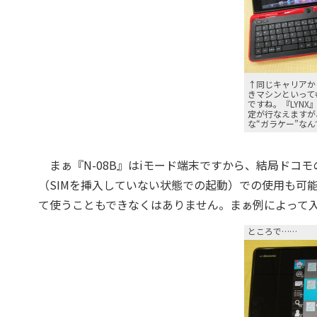
↑同じキャリアか
きマシンといって
ですね。『LYNX
定が行なえますが、
な“ガラケー”な
まぁ『N-08B』はiモード端末ですから、結局ドコモ
（SIMを挿入していない状態での起動）での使用も可
て使うこともできなくはありません。まぁ例によって
ところで……