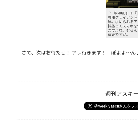
↑『N-08B』＋『
専用クライアント
早。求められるア
料払ってスマホを
ますよね。むろん
重要ですが。
さて、次はお待たせ！ アレ行きます！ ぽよよ～ん
週刊アスキ