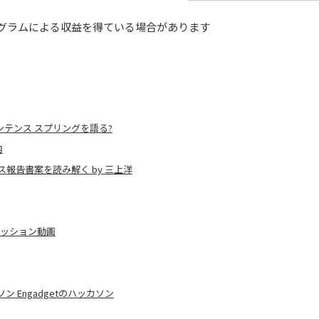
グラムによる収益を得ている場合があります
ンテンス スプリングを語る?
内
報告書案を読み解く by 三上洋
セッション動画
 Engadgetのハッカソン