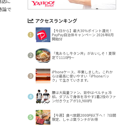
通話に
持論で
アクセスランキング
【今日から】最大30％ポイント還元！
PayPay自治体キャンペーン 2026年8月
開始分
「鬼おろし牛タン丼」がおいしそ！夏限
定で1110円～
iPhoneケース、卒業しました。これか
らは最高に使いやすい「iPhoneバッ
ク」で生きていきます。
腰は大風量ファン、背中はペルチェ冷
却。ダブルで身体を冷やす1着2役のファ
ン付きウェアが10,980円
【今週】食べ放題2000円以下へ！ 7日間
限定、しゃぶ葉ランチがお得