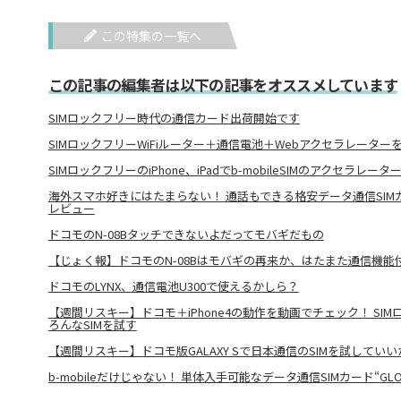
この特集の一覧へ
この記事の編集者は以下の記事をオススメしています
SIMロックフリー時代の通信カード出荷開始です
SIMロックフリーWiFiルーター＋通信電池＋Webアクセラレーター
SIMロックフリーのiPhone、iPadでb-mobileSIMのアクセラレ
海外スマホ好きにはたまらない！ 通話もできる格安データ通信SIMカード
レビュー
ドコモのN-08Bタッチできないよだってモバギだもの
【じょく報】ドコモのN-08Bはモバギの再来か、はたまた通信機能
ドコモのLYNX、通信電池U300で使えるかしら？
【週間リスキー】ドコモ＋iPhone4の動作を動画でチェック！ SIMロ
ろんなSIMを試す
【週間リスキー】ドコモ版GALAXY Sで日本通信のSIMを試してい
b-mobileだけじゃない！ 単体入手可能なデータ通信SIMカード“GLOB