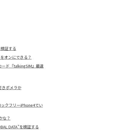
を検証する
ーターをオンにできる？
『talkingSIM』最速
付きポメラか
ックフリーiPhone4でい
いかな？
AL DATA”を検証する