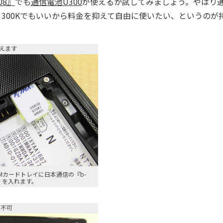
08』
でも
通信電池U300
が使えるか試してみましょう。やはり
、300Kでもいいから料金を抑えて自由に使いたい、というのが
えます
Mカードトレイに日本通信の『b-
300』を入れます。
定不可