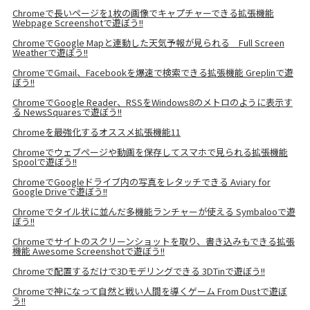
Chromeで長いページを1枚の画像でキャプチャーできる拡張機能
Webpage Screenshotで遊ぼう!!
ChromeでGoogle Mapと連動した天気予報が見られる Full Screen
Weatherで遊ぼう!!
ChromeでGmail、Facebookを爆速で検索できる拡張機能 Greplinで遊
ぼう!!
ChromeでGoogle Reader、RSSをWindows8のメトロのように表示す
る NewsSquaresで遊ぼう!!
Chromeを最強化するオススメ拡張機能11
Chromeでウェブページや動画を保存してスマホで見られる拡張機能
Spoolで遊ぼう!!
ChromeでGoogleドライブ内の写真をレタッチできる Aviary for
Google Driveで遊ぼう!!
Chromeでタイル状に並んだ多機能ランチャーが使える Symbalooで遊
ぼう!!
Chromeでサイトのスクリーンショットを取り、書き込みもできる拡張
機能 Awesome Screenshotで遊ぼう!!
Chromeで配置するだけで3Dモデリングできる 3DTinで遊ぼう!!
Chromeで神になって自然と戦い人間を導くゲーム From Dustで遊ぼ
う!!