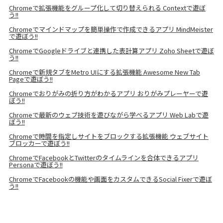
Chromeで拡張機能をグループ化して切り替えられる Contextで遊ぼ
う!!
Chromeでマインドマップを簡単操作で作成できるアプリ MindMeister
で遊ぼう!!
ChromeでGoogleドライブと連携した表計算アプリ Zoho Sheetで遊ぼ
う!!
Chromeで新規タブをMetro UIにする拡張機能 Awesome New Tab
Pageで遊ぼう!!
Chromeでおりがみの折り方がわかるアプリ おりがみプレーヤーで遊
ぼう!!
Chromeで最新のウェブ技術を遊びながら学べるアプリ Web Labで遊
ぼう!!
Chromeで時間を指定しサイトをブロックする拡張機能 ウェブサイト
ブロッカーで遊ぼう!!
ChromeでFacebookとTwitterのタイムラインを合体できるアプリ
Personaで遊ぼう!!
ChromeでFacebookの機能や画面をカスタムできるSocial Fixerで遊ぼ
う!!