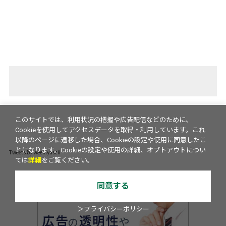
このサイトでは、利用状況の把握や広告配信などのために、
Cookieを使用してアクセスデータを取得・利用しています。これ
以降のページに遷移した場合、Cookieの設定や使用に同意したこ
とになります。Cookieの設定や使用の詳細、オプトアウトについ
Tweets by weeklyascii
ては
詳細
をご覧ください。
同意する
＞プライバシーポリシー