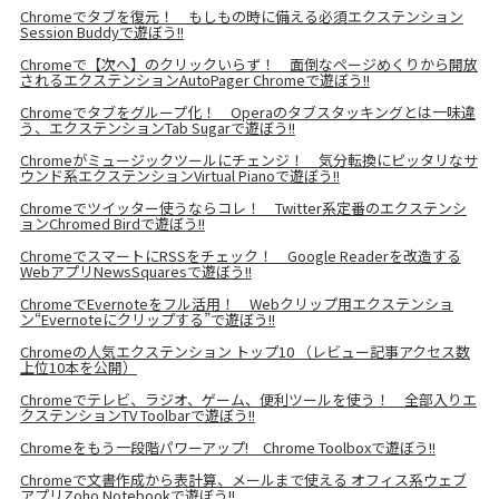
Chromeでタブを復元！ もしもの時に備える必須エクステンション
Session Buddyで遊ぼう!!
Chromeで【次へ】のクリックいらず！ 面倒なページめくりから開放
されるエクステンションAutoPager Chromeで遊ぼう!!
Chromeでタブをグループ化！ Operaのタブスタッキングとは一味違
う、エクステンションTab Sugarで遊ぼう!!
Chromeがミュージックツールにチェンジ！ 気分転換にピッタリなサ
ウンド系エクステンションVirtual Pianoで遊ぼう!!
Chromeでツイッター使うならコレ！ Twitter系定番のエクステンシ
ョンChromed Birdで遊ぼう!!
ChromeでスマートにRSSをチェック！ Google Readerを改造する
WebアプリNewsSquaresで遊ぼう!!
ChromeでEvernoteをフル活用！ Webクリップ用エクステンショ
ン“Evernoteにクリップする”で遊ぼう!!
Chromeの人気エクステンション トップ10 （レビュー記事アクセス数
上位10本を公開）
Chromeでテレビ、ラジオ、ゲーム、便利ツールを使う！ 全部入りエ
クステンションTV Toolbarで遊ぼう!!
Chromeをもう一段階パワーアップ! Chrome Toolboxで遊ぼう!!
Chromeで文書作成から表計算、メールまで使える オフィス系ウェブ
アプリZoho Notebookで遊ぼう!!