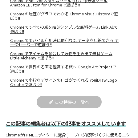
ChromeでAmazonのタイムセールもわかる最強ツール
Amazon 1Button for Chromeで遊ぼう!!
Chromeの履歴がグラフでわかる Chrome Visual Historyで遊
ぼう!!
Chromeですべての点を結ぶシンプルな無料ゲーム Link Allで
遊ぼう!!
Chromeでモバイル利用時に便利なDLデータを圧縮できる デ
ータセーバーで遊ぼう!!
Chromeでアイテムを融合して万物を生み出す無料ゲーム
Little Alchemyで遊ぼう!!
Chromeで世界の名画を鑑賞する旅へ Google Art Projectで
遊ぼう!!
Chromeで小粋なデザインのロゴがつくれる YouiDraw Logo
Creatorで遊ぼう!!
この特集の一覧へ
この記事の編集者は以下の記事をオススメしています
ChromeがHTMLエディターに変身！ ブログ記事づくりに使えるエク