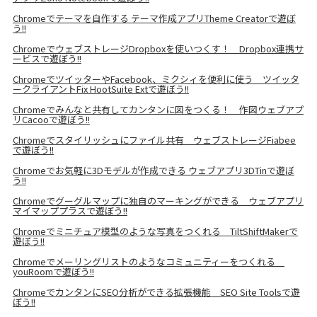
Chromeでテーマを自作する テーマ作成アプリTheme Creatorで遊ぼ
う!!
ChromeでウェブストレージDropboxを使いつくす！ Dropbox連携サ
ービスで遊ぼう!!
ChromeでツイッターやFacebook、ミクシィを便利に使う ツイッタ
ークライアントFix HootSuite Extで遊ぼう!!
Chromeでみんなと共有してカンタンに図をつくる！ 作図ウェブアプ
リCacooで遊ぼう!!
Chromeでスタイリッシュにファイル共有 ウェブストレージFiabee
で遊ぼう!!
Chromeでお気軽に3Dモデルが作成できる ウェブアプリ3DTinで遊ぼ
う!!
Chromeでグーグルマップに独自のマーキングができる ウェブアプリ
マイマッププラスで遊ぼう!!
Chromeでミニチュア模型のような写真をつくれる TiltShiftMakerで
遊ぼう!!
Chromeでメーリングリストのようなコミュニティーをつくれる
youRoomで遊ぼう!!
ChromeでカンタンにSEO分析ができる拡張機能 SEO Site Toolsで遊
ぼう!!