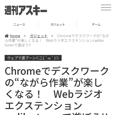
t
o
g
g
l
ニュース
ガジェット
ゲーム
e
n
a
home
>
ガジェット
>
Chromeでデスクワークの“なが
v
ら作業”が楽しくなる！ Webラジオエクステンションradiko
i
tunerで遊ぼう!!
g
a
t
i
ウェブで遊ブーン⊂二(＾ω＾)⊃
o
n
Chromeでデスクワーク
の“ながら作業”が楽し
くなる！ Webラジオ
エクステンション