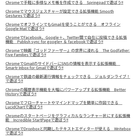
Chromeで手軽に多様なメモ帳を作成できる Springpadで遊ぼう!!
Chromeでマウスジェスチャーが設定できる拡張機能 Smooth
Gesturesで遊ぼう!!
ChromeでオフラインでもGmailを使うことができる オフライン
Google Mailで遊ぼう!!
ChromeでFacebook、Google＋、Twitter間で自在に投稿できる拡張
機能 Publish sync for google+ ＆ facebookで遊ぼう!!
Chromeで映画『ゴッドファーザー』の世界に浸れる The Godfather:
Five Familiesで遊ぼう!!
ChromeでGmailのサイドバーにSNSの情報を表示する拡張機能
Smartr Inbox for Gmailで遊ぼう!!
Chromeで鉄道の最新運行情報をチェックできる ジョルダンライブ！
で遊ぼう!!
Chromeの履歴表示機能を大幅にパワーアップする拡張機能 Better
Historyで遊ぼう!!
Chromeでフローチャートやマインドマップを簡単に作図できる
LucidChartで遊ぼう!!
Chromeのスタートページをグラフィカルなランチャー状にする拡張機
能 Incredible StartPageで遊ぼう!!
ChromeでDropboxと同期したテキストエディターが使える Writebox
で遊ぼう!!