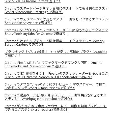
ステンションChrome Editorで遊ぼう!!
Chromeのスタートページをオレ専用に改造！ メモも便利なエクステ
ンションIncredible StartPageで遊ぼう!!
Chromeでウェブページに付箋をペタリ！ 画像もペタれるエクステン
ションNote Anywhereで遊ぼう!!
Chromeのタブがたちまちスッキリ！ メモリ節約もできるエクステン
ションTooManyTabs for Chromeで遊ぼう!!
Chromeだけでキャプチャー＆画像編集！ エクステンションAviary
Screen Captureで遊ぼう!!
ブラウザでグリグリ3D検索！ GUIが楽しい高機能プラグインCooliris
で遊ぼう！
Chrome,Firefox,IE,Safariでブックマークをワンクリ同期！ Xmarks
Bookmarks and Password Syncで遊ぼう!!
ChromeでIE新機能を使う！ Firefoxのアクセラレーターも使えるエク
ステンションUniversal Search ＆ IE8 Acceleratorで遊ぼう!!
ChromeのタブをiTunesのようにプレビュー！ マウスホイールで操作
できるエクステンションTabsPreviewで遊ぼう!!
Chromeで縦長ページを1枚にキャプチャー！ 画像共有もできるエク
ステンションWebpage Screenshotで遊ぼう!!
Chromeが2ちゃんねる専用ブラウザーに！ 画像や動画プレビューも
できるエクステンションread.crxで遊ぼう!!