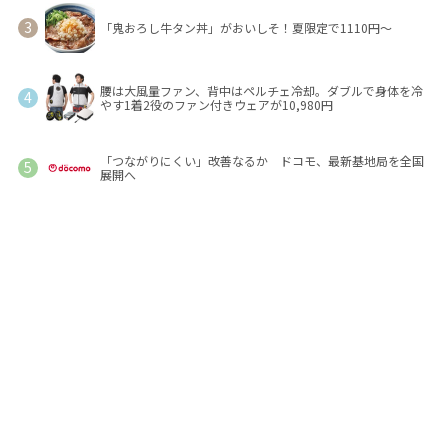
「鬼おろし牛タン丼」がおいしそ！夏限定で1110円～
腰は大風量ファン、背中はペルチェ冷却。ダブルで身体を冷
やす1着2役のファン付きウェアが10,980円
「つながりにくい」改善なるか ドコモ、最新基地局を全国
展開へ