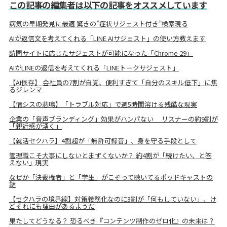
この記事の編集者は以下の記事をオススメしています
病気の早期発見に最適 驚きの”症状サジェスト付き”検索現る
AIが返信文を考えてくれる「LINE AIサジェスト」の使い方教えます
訪問サイトに応じたサジェストが可能になった「Chrome 29」
AIがLINEの返信を考えてくれる「LINEトークサジェスト」
【AI依存】 会社員の7割が自覚、便利すぎて「自分のスキル低下」に焦
るジレンマ
【情シスの悲鳴】「トラブル対応」で週5時間溶ける残酷な現実
企業の「音声ブランディング」効果がハンパない リスナーの約9割が
「親近感が湧く」
【就活セクハラ】4割超が「無許可録音」、身を守る手段として
管理職こそ大事にしないとまずくないか？ 約4割が「続けたい、と答
えない」現実
なぜか「決裁権者」と「学生」がこぞって聴いてるポッドキャストの
謎
【セクハラの境界線】対策義務化なのに3割が「何もしていない」、け
どそれにも理由があるようだ
果たしてどうなる？ 恐るべき『コンテンツ制作のゼロ化』の未来は？