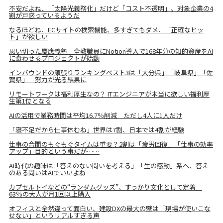
不安だよね、「太陽光義務化」だけど「コスト不透明」、対象企業の4
割が戸惑っているようだ
なるほどね、ECサイトの検索機能、多すぎてもダメ、「正確なヒッ
ト」が欲しい
思い切った慶應義塾 全教職員にNotion導入で168年分の知的資産をAI
に食わせるプロジェクトが始動
インバウンドの頑張りランキングベスト3は「大分県」「岐阜県」「佐
賀県」 努力が光る結果に
リモートワークは福利厚生なの？ ITエンジニアが本当に欲しい福利厚
生第1位となる
AIの活用で業務時間は平均16.7％削減 ただし4人に1人だけ
「寝不足だから仕事休むね」世界は7割、日本では4割が経験
仕事の合間のもぐもぐタイムは重要？2割は「疲労回復」「仕事の効率
アップ」目的という事だが……
AI時代の趣味は「答えのない問いを考える」「生の感動」系へ、答え
のある問いはAIでいいよね
カプセルトイなどの“ランダムグッズ”、すっかり文化として定着
63％の大人が月1回以上購入
オフィスと全然違って面白い、建設DXの最大の壁は「現場が使いこな
せない」というリアルすぎる声