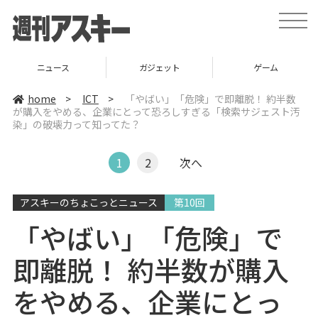
t
o
g
g
l
ニュース
ガジェット
ゲーム
e
n
a
home
>
ICT
>
「やばい」「危険」で即離脱！ 約半数
v
が購入をやめる、企業にとって恐ろしすぎる「検索サジェスト汚
i
染」の破壊力って知ってた？
g
a
t
i
1
2
次へ
o
n
アスキーのちょこっとニュース
第10回
「やばい」「危険」で
即離脱！ 約半数が購入
をやめる、企業にとっ