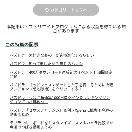
カテゴリートップへ
本記事はアフィリエイトプログラムによる収益を得ている場
合があります
この特集の記事
パズドラ：大好きなあのコが究極進化するらしい
パズドラ：知ってましたか？ 属性のハナシ
パズドラ：400万ダウンロード達成記念イベント！ 期間限定
発動
パズドラ：ゴッドフェスでゲットした子を育てるために火曜
ダンジョン（超地獄級）をクリアーする！
パズドラ：つばさ祝通算1000日ログイン＆ランキングダン
ジョンにいざ挑戦っ！
パズドラ『ゼウスチャレンジ』＆利きXperiaに挑戦！今週の
動画まとめ
テプラでキーボードをカスタマイズ！スマホカメラ比較ほか
今週のつばさ動画まとめ