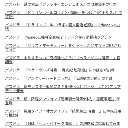
パズバト：謎の軍団『ブラッキィエンジェルズ』ニコ生侵略の行方
パズドラ：『ドラゴンボールコラボ2・超級』をつばさが“ホルスパ”で
攻略!!
パズドラ：『ドラゴンボール コラボ2 魔人復活 超級』にiPhone6で挑
戦
パズドラ：iPhone6に機種変更完了！データ移行は超絶ラクチン
パズドラ：『ゼウス・マーキュリー』をゲットした父マサトにKSされ
てる件
パズドラ：ホルスをついに究極進化さらに『ヘラ・ソエル降臨！』長
期戦
パズドラ：『ヘラ・ウルズ降臨！ 魔炎妃 地獄級』につばさが挑戦
パズドラ：『アングリーバードコラボ』『伝説龍の足跡』の奇跡
パズドラ：新モンスター追加にスキル強化などバージョン7.2.2アップ
デート発表
パズドラ：新・降臨ダンジョン『暗黒騎士降臨!(体力・悪魔限定)』が
登場
パズドラ：悪魔タイプ？体力タイプ？『暗黒騎士 降臨！』に準備万端
で挑む!!
パズドラ：今日は『ヘラ・ベオーク降臨！』の地獄級に挑戦してみま
した