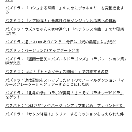
パズドラ：『コシュまる降臨！』のためにヴァルキリーを究極進化す
る
パズドラ：『ノア降臨！』全属性必須ダンジョン地獄級への挑戦
パズドラ：ウズメちゃんを究極進化！『ヘラクレス降臨！』の地獄級
に挑む
パズドラ：週アスLIVEありがとう！今日は『光の蟲龍』に挑戦だ
パズドラ：バージョン7.3アップデート発表
パズドラ：『聖闘士星矢×パズル＆ドラゴンズ』コラボレーション第2
弾が発表
パズドラ：つばさ『トト＆ソティス降臨！』で悶絶するの巻
パズドラ：連敗記録をストップしたい！のでノーマルダンジョン『マ
ルースクレーター』をクリアーすることにした話
パズドラ：『北斗の拳』コラボが実現！さっそく『ラオウデビドラ』
をゲット
パズバト：“つばさ的”大型バージョンアップまとめ（プレゼント付!）
パズドラ：『サタン降臨！』クリアーするミッションを与えられた件