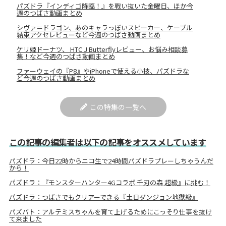
パズドラ『インディゴ降臨！』を戦い抜いた金曜日、ほか今
週のつばさ動画まとめ
シヴァ＝ドラゴン、あのキャラっぽいスピーカー、ケーブル
結束アクセレビューなど今週のつばさ動画まとめ
ケリ姫ドーナツ、 HTC J Butterflyレビュー、お悩み相談募
集！など今週のつばさ動画まとめ
ファーウェイの『P8』やiPhoneで使える小技、パズドラな
ど今週のつばさ動画まとめ
この特集の一覧へ
この記事の編集者は以下の記事をオススメしています
パズドラ：今日22時からニコ生で24時間パズドラプレーしちゃうんだ
から！
パズドラ：『モンスターハンター4Gコラボ 千刃の森 超級』に挑む！
パズドラ：つばさでもクリアーできる『土日ダンジョン地獄級』
パズバト：アルテミスちゃんを育て上げるためにこっそり仕事を抜け
て来ました