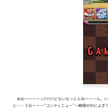
ぬおーーーーっ!!!!!!!どないなっとんねーーーん
に……うおーーー“コンティニュー”一瞬頭の中によぎ