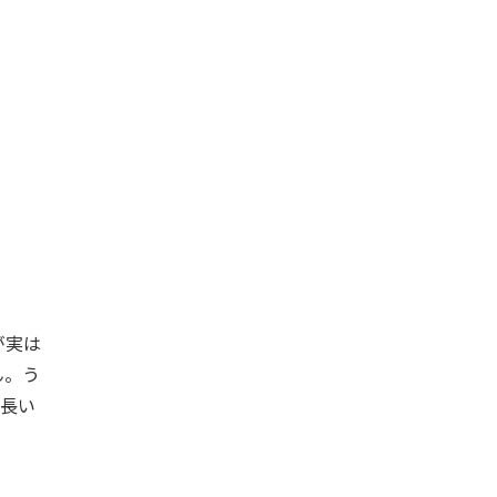
が実は
ん。う
は長い