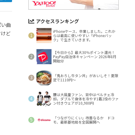
アクセスランキング
ぽい曲
iPhoneケース、卒業しました。これか
すけど
らは最高に使いやすい「iPhoneバッ
ク」で生きていきます。
【今日から】最大30％ポイント還元！
PayPay自治体キャンペーン 2026年8月
開始分
「鬼おろし牛タン丼」がおいしそ！夏限
定で1110円～
腰は大風量ファン、背中はペルチェ冷
却。ダブルで身体を冷やす1着2役のファ
ン付きウェアが10,980円
「つながりにくい」改善なるか ドコ
モ、最新基地局を全国展開へ