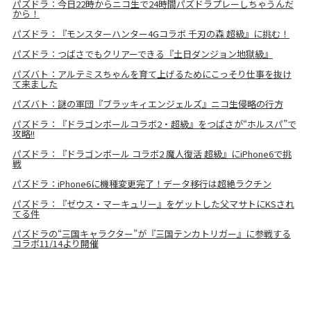
パズドラ：今日22時からニコ生で24時間パズドラプレーしちゃうんだ
から！
パズドラ：『モンスターハンター4Gコラボ 千刃の森 超級』に挑む！
パズドラ：つばさでもクリアーできる『土日ダンジョン地獄級』
パズバト：アルテミスちゃんを育て上げるためにこっそり仕事を抜け
て来ました
パズバト：謎の軍団『ブラッキィエンジェルズ』ニコ生侵略の行方
パズドラ：『ドラゴンボールコラボ2・超級』をつばさが“ホルスパ”で
攻略!!
パズドラ：『ドラゴンボール コラボ2 魔人復活 超級』にiPhone6で挑
戦
パズドラ：iPhone6に機種変更完了！データ移行は超絶ラクチン
パズドラ：『ゼウス・マーキュリー』をゲットした父マサトにKSされ
てる件
パズドラの“三国キャラクター”が『三国テンカトリガー』に参戦する
コラボ11/14より開催