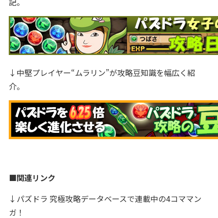
記。
↓中堅プレイヤー“ムラリン”が攻略豆知識を幅広く紹
介。
■関連リンク
↓パズドラ 究極攻略データベースで連載中の4コママン
ガ！