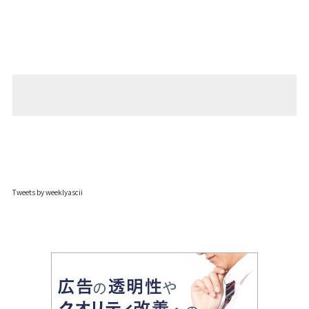
Tweets by weeklyascii