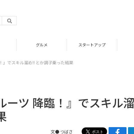
グルメ
スタートアップ
！』でスキル溜め!! とか調子乗った結果
ルーツ 降臨！』でスキル
果
文●
つばさ