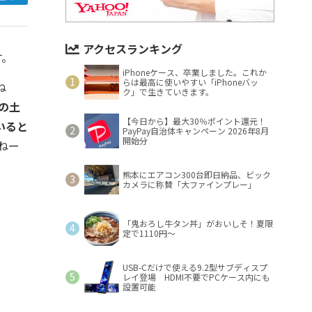
アクセスランキング
す。
iPhoneケース、卒業しました。これか
らは最高に使いやすい「iPhoneバッ
ね
ク」で生きていきます。
の土
【今日から】最大30％ポイント還元！
いると
PayPay自治体キャンペーン 2026年8月
開始分
ねー
熊本にエアコン300台即日納品、ビック
カメラに称賛「大ファインプレー」
「鬼おろし牛タン丼」がおいしそ！夏限
定で1110円～
USB-Cだけで使える9.2型サブディスプ
レイ登場 HDMI不要でPCケース内にも
設置可能