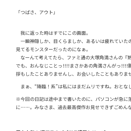
「つばさ、アウト」
我に返った時はすでにこの画面。
一瞬神隠しか、目くらましか、あるいは疲れていたの
見てるモンスターだったのになぁ。
なーんて考えてたら、ファミ通の大塚角満さんの『熱血
でも、おんなじことっ!!!!まさかあの角満さんがっ!
拶もしたことありませんし、お会いしたこともありま
まぁ、“降臨！系”は私にはまだムリですね。おとな
※今回の日記は途中まで書いたのに、パソコンが急に
に……。みなさま、過去最高傑作お見せできずごめんな