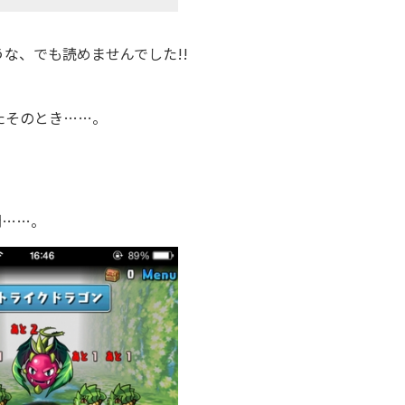
な、でも読めませんでした!!
たそのとき……。
間……。