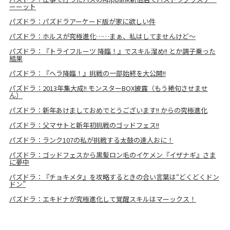
ーーット
パズドラ：パズドラアーケード版が家に欲しい件
パズドラ：ホルスが究極進化……まぁ、私はしてませんけど～
パズドラ：『トライフルーツ 降臨！』でスキル溜め!! とか調子乗った
結果
パズドラ：『ヘラ降臨！』挑戦の一部始終を大公開!!
パズドラ：2013年集大成!! モンスターBOX披露（もう絶句させませ
ん）
パズドラ：新年あけましておめでとうございます!! からの究極進化
パズドラ：父マサトと新年初挑戦のゴッドフェス!!
パズドラ：ランク107の私が挑戦する太鼓の達人おに！
パズドラ：ゴッドフェスから黒髪ロン毛のイケメン『イザナギ』さま
に夢中
パズドラ：『チョキメタ』を攻略するときの合い言葉は“どくどくドン
ドン”
パズドラ：エキドナが究極進化して覚醒スキルはマーックス！