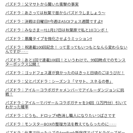
パズドラ：父マサトから聞いた衝撃の事実
パズドラ：あさっては秋葉で昼からパズドラしましょう～
パズドラ：決戦は日曜日!!今週はASCIIフェス週間ですよ!!
パズドラ：みなさまー!!11月17日は秋葉原で私と10コンボ！
パズドラ：悪魔タイプを強化させようミッション!!
パズドラ：祝連載100回記念！ って言ってもいつもとなんら変わらない
んですが……
パズドラ：あと1回で連載100回！というわけで、99回時点でのモンス
ターボックス公開！
パズドラ：ゴッドフェス運が良かったのはきっと日頃のごほうびだ！
パズドラ：父とパズドラ：シーズン３「マサト、スネるの巻」
パズドラ：アイルーコラボガチャメンバーでアイルーダンジョンに挑
戦！
パズドラ：アイルーでバザールコラボガチャを34回（1万円分）引いて
わかった確率
パズドラ：どうも、ドロップ4色消し職人になりたいつばさです
パズドラ：モンスターBOXの整理方法を教えてもらったのに……
パズドラ：仕事で行ったハズのAppBank新宿店でパズドラグッズゲー