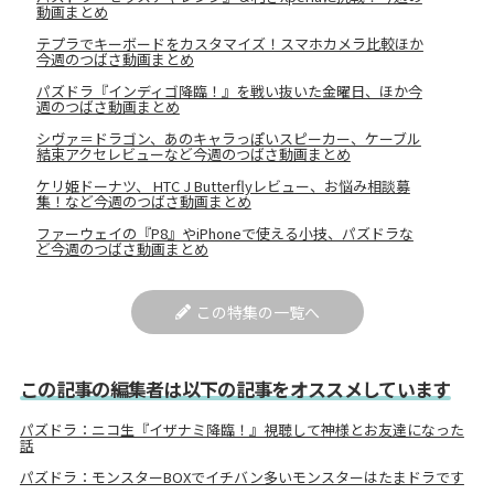
動画まとめ
テプラでキーボードをカスタマイズ！スマホカメラ比較ほか
今週のつばさ動画まとめ
パズドラ『インディゴ降臨！』を戦い抜いた金曜日、ほか今
週のつばさ動画まとめ
シヴァ＝ドラゴン、あのキャラっぽいスピーカー、ケーブル
結束アクセレビューなど今週のつばさ動画まとめ
ケリ姫ドーナツ、 HTC J Butterflyレビュー、お悩み相談募
集！など今週のつばさ動画まとめ
ファーウェイの『P8』やiPhoneで使える小技、パズドラな
ど今週のつばさ動画まとめ
この特集の一覧へ
この記事の編集者は以下の記事をオススメしています
パズドラ：ニコ生『イザナミ降臨！』視聴して神様とお友達になった
話
パズドラ：モンスターBOXでイチバン多いモンスターはたまドラです