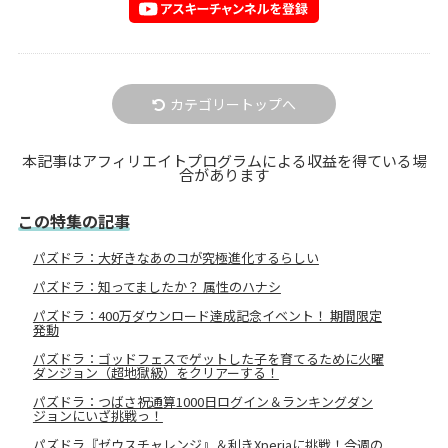
カテゴリートップへ
本記事はアフィリエイトプログラムによる収益を得ている場
合があります
この特集の記事
パズドラ：大好きなあのコが究極進化するらしい
パズドラ：知ってましたか？ 属性のハナシ
パズドラ：400万ダウンロード達成記念イベント！ 期間限定
発動
パズドラ：ゴッドフェスでゲットした子を育てるために火曜
ダンジョン（超地獄級）をクリアーする！
パズドラ：つばさ祝通算1000日ログイン＆ランキングダン
ジョンにいざ挑戦っ！
パズドラ『ゼウスチャレンジ』＆利きXperiaに挑戦！今週の