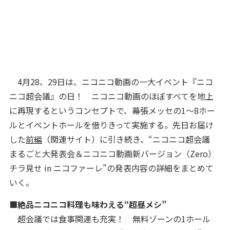
4月28、29日は、ニコニコ動画の一大イベント『ニコ
ニコ超会議』の日！ ニコニコ動画のほぼすべてを地上
に再現するというコンセプトで、幕張メッセの1～8ホー
ルとイベントホールを借りきって実施する。先日お届け
した
前編
（関連サイト）に引き続き、“ニコニコ超会議
まるごと大発表会＆ニコニコ動画新バージョン（Zero）
チラ見せ in ニコファーレ”の発表内容の詳細をまとめて
いく。
■絶品ニコニコ料理も味わえる“超昼メシ”
超会議では食事関連も充実！ 無料ゾーンの1ホール