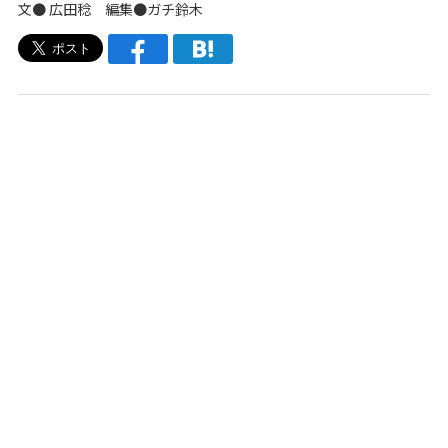
文●
広田稔
編集●
ガチ鈴木