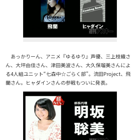
あっかりーん、アニメ『ゆるゆり』声優、三上枝織さ
ん、大坪由佳さん、津田美波さん、大久保瑠美さんによ
る4人組ユニット“七森中☆ごらく部”。流田Project、飛
蘭さん。ヒャダインさんの参戦もついに発表。