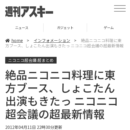
t
o
g
g
l
ガジェット
ゲーム
グルメ
e
n
a
home
>
インフォメーション
>
絶品ニコニコ料理に東
v
方ブース、しょこたん出演もきたっ ニコニコ超会議の超最新情報
i
g
a
ニコニコ超会議 超まとめ
t
i
o
絶品ニコニコ料理に東
n
方ブース、しょこたん
出演もきたっ ニコニコ
超会議の超最新情報
2012年04月11日 22時30分更新