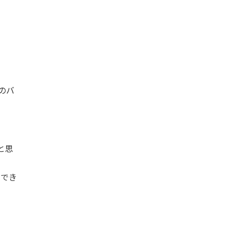
のバ
と思
負でき