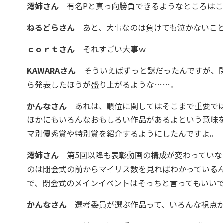
澪姉さん
有名Pと真っ向勝負できるようなところはこ
ねるどらさん
あと、大事なのは負けても泣かないこ
ｃｏｒｔさん
それすごい大事ｗ
KAWARAさん
そういえばずっと謎だったんですが、閉
ら発表したほうが盛り上がるような……。
かんなさん
あれは、順位に関してはそこまで重要では
ほかにもいろんなおもしろい作品があるよという意味
マ別優秀賞や特別賞を紹介するようにしたんですよ。
澪姉さん
第5回以降も表彰動画の構成が変わっていな
のは閉会式の前からマイリス数を見ればわかっている
で、閉会式のメインイベントはそっちと言ってもいい
かんなさん
選考委員が選ぶ作品って、いろんな視点が