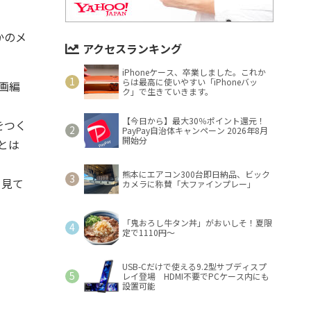
かのメ
アクセスランキング
iPhoneケース、卒業しました。これか
らは最高に使いやすい「iPhoneバッ
画編
ク」で生きていきます。
【今日から】最大30％ポイント還元！
をつく
PayPay自治体キャンペーン 2026年8月
開始分
とは
熊本にエアコン300台即日納品、ビック
、見て
カメラに称賛「大ファインプレー」
「鬼おろし牛タン丼」がおいしそ！夏限
定で1110円～
USB-Cだけで使える9.2型サブディスプ
レイ登場 HDMI不要でPCケース内にも
設置可能