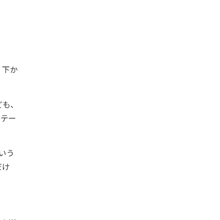
 下か
ども、
にテー
いう
だけ