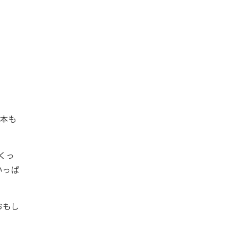
本も
くっ
いっぱ
おもし