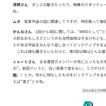
澪姉さん
ダンスの動きだったり、映像のクオリティー
ね。
ムタ
受賞作品の話に関連してですが、特別賞って毎回
かんなさん
1回から4回に関しては、“MMDとして”
メ的なおもしろさというのも当然加味はするけれども、
トがある作品をみんなで話し合ってピックアップする
これは僕も聞きたいんだけど、第5回以降はどんな基
ｃｏｒｔさん
まあ運営のメンバーが気に入ったものを
の”。前回でいうと、白い背景で音もない、ミクがひ
戦
』
）とか。何かに特化したものをピックアップする
えば“潔さ”とかね。
はちゅねミクが側