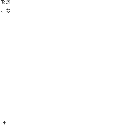
ルを送
も、な
るけ