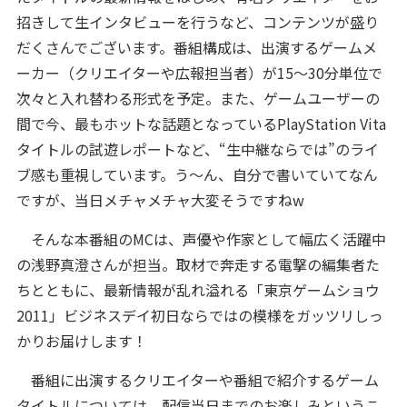
招きして生インタビューを行うなど、コンテンツが盛り
だくさんでございます。番組構成は、出演するゲームメ
ーカー（クリエイターや広報担当者）が15～30分単位で
次々と入れ替わる形式を予定。また、ゲームユーザーの
間で今、最もホットな話題となっているPlayStation Vita
タイトルの試遊レポートなど、“生中継ならでは”のライ
ブ感も重視しています。う～ん、自分で書いていてなん
ですが、当日メチャメチャ大変そうですねw
そんな本番組のMCは、声優や作家として幅広く活躍中
の浅野真澄さんが担当。取材で奔走する電撃の編集者た
ちとともに、最新情報が乱れ溢れる「東京ゲームショウ
2011」ビジネスデイ初日ならではの模様をガッツリしっ
かりお届けします！
番組に出演するクリエイターや番組で紹介するゲーム
タイトルについては、配信当日までのお楽しみというこ