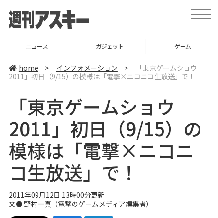
t
o
g
g
l
ニュース
ガジェット
ゲーム
e
n
a
home
>
インフォメーション
>
「東京ゲームショウ
v
2011」初日（9/15）の模様は「電撃×ニコニコ生放送」で！
i
g
a
「東京ゲームショウ
t
i
o
2011」初日（9/15）の
n
模様は「電撃×ニコニ
コ生放送」で！
2011年09月12日 13時00分更新
文● 野村一真（電撃のゲームメディア編集者）