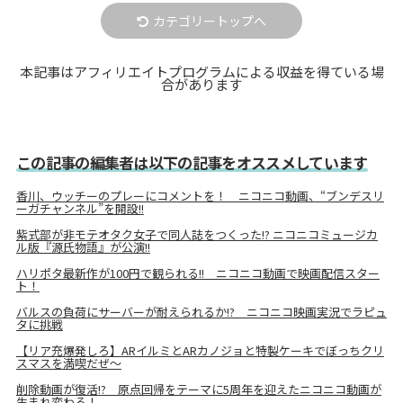
カテゴリートップへ
本記事はアフィリエイトプログラムによる収益を得ている場
合があります
この記事の編集者は以下の記事をオススメしています
香川、ウッチーのプレーにコメントを！ ニコニコ動画、“ブンデスリ
ーガチャンネル”を開設!!
紫式部が非モテオタク女子で同人誌をつくった!? ニコニコミュージカ
ル版『源氏物語』が公演!!
ハリポタ最新作が100円で観られる!! ニコニコ動画で映画配信スター
ト！
バルスの負荷にサーバーが耐えられるか!? ニコニコ映画実況でラピュ
タに挑戦
【リア充爆発しろ】ARイルミとARカノジョと特製ケーキでぼっちクリ
スマスを満喫だぜ～
削除動画が復活!? 原点回帰をテーマに5周年を迎えたニコニコ動画が
生まれ変わる！