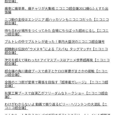
超会議】
痛車に痛単車、痛チャリが大集結 ニコニコ超会議2012痛Gふぇすた出
張編
ニコ動の主役はエンジニア 超ハッカソンもニコニコだった【ニコニコ
超会議】
待ち合わせ場所をつくってみた 会場にちらばった超めじるし【ニコニ
コ超会議】
ブルトレの中でブルトレが走った！車内大盛況のニコニコ超会議号
超闘劇は伝説の“ウメヌキ”による『スパ4』タッグマッチ!!【ニコニコ
超会議】
次元を超えて味わった!! アイマスブースはアニメ世界超再現【ニコニコ
超会議】
超会議の角川書店ブースで貞子とケロロ軍曹がまさかの接触【ニコニ
コ超会議】
全国のニコ厨が愛車で幕張を目指す『超車載ガレージ』【ニコニコ超
会議】
秋葉工房ブースで自演乙がフリーダムなトークショー【ニコニコ超会
議】
わけがわからないよ 動画で振り返るビリー･ヘリントンの大混乱【ニ
コニコ超会議】