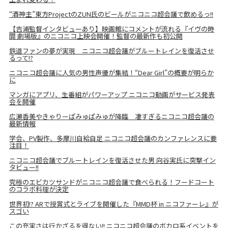
“酒神主”東方ProjectのZUN氏のビールがニコニコ超会議で飲めるっ!!
【吉浦監督インタビューあり】映画館にコメントが流れる『イヴの時
間 劇場版』のニコニコ上映会開催！監督の最新作も初公開
鉄道ファンの夢が実現 ニコニコ超会議がブルートレインを復活させ
るって!?
ニコニコ超会議に人気の男性声優が集結！“Dear Girl”の概要が明らか
に
マンガにアプリ、生番組がパワーアップ ニコニコ動画がサービス発表
会を開催
広瀬香美やきゃりーぱみゅぱみゅが降臨 凄すぎるニコニコ超会議の
最新情報
学会、PV製作、多摩川自給自足 ニコニコ超会議のカンファレンスに要
注目！
ニコニコ超会議でブルートレインを復活させた男 向谷実氏に突撃イン
タビュー!!
究極のエビカツサンドがニコニコ超会議で食べられる！フードコート
のコラボ料理が決定
世界初!? ARで授賞式とライブを開催した『MMD杯 in ニコファーレ』が
スゴい
この充実さは行かざるを得ない!! ニコニコ超会議のボカロ系イベントを