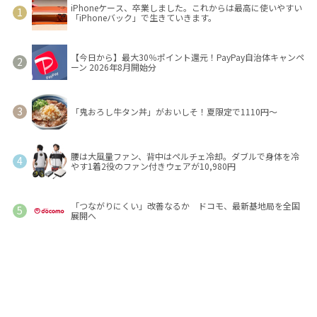
iPhoneケース、卒業しました。これからは最高に使いやすい
「iPhoneバック」で生きていきます。
【今日から】最大30％ポイント還元！PayPay自治体キャンペ
ーン 2026年8月開始分
「鬼おろし牛タン丼」がおいしそ！夏限定で1110円～
腰は大風量ファン、背中はペルチェ冷却。ダブルで身体を冷
やす1着2役のファン付きウェアが10,980円
「つながりにくい」改善なるか ドコモ、最新基地局を全国
展開へ