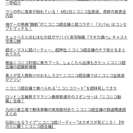
一挙紹介
ウソの中に真実が紛れている！ 4月1日ニコニコ生放送、奇跡の発表全
内容
格ゲーの祭典“闘劇”がニコニコ超会議と超コラボ！『スパ4』はコンセ
プトマッチも！
キュゥべえとほむほむの目がヤバイ!! 実写映画『マギカ調べ』キャスト
写真公開
超ボーマスに超パーティー、超神社 ニコニコ超会議のチラ見せをまと
めてみた
絶品ニコニコ料理に東方ブース、しょこたん出演もきたっ ニコニコ超
会議の超最新情報
素人が芸人顔負けのおもしろさ!? ニコニコ超会議ではニコニコ生放送
がアツい
ニコニコ超会議で食べられる“ニコニコフード”を超味見してきた
ロンドン五輪男子マラソン藤原新選手のスポンサーは『ニコニコ動
画』会員！
九州小倉工場で解体車輌の現地取材あり ニコニコ超会議の鉄道関連超
まとめ
伝説になるライブ“ニコニコ超パーティー”はカオスが見どころ！【中
の人に聞くニコニコ超会議】