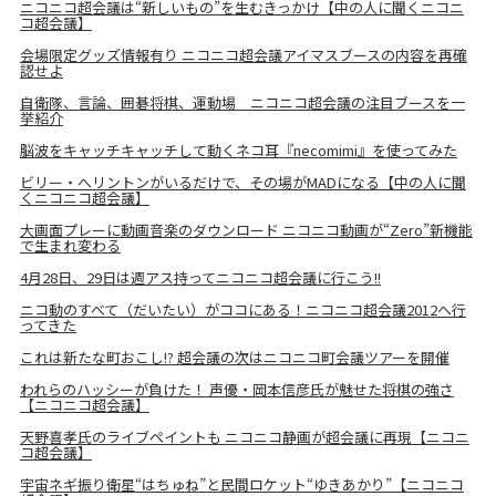
ニコニコ超会議は“新しいもの”を生むきっかけ【中の人に聞くニコニ
コ超会議】
会場限定グッズ情報有り ニコニコ超会議アイマスブースの内容を再確
認せよ
自衛隊、言論、囲碁将棋、運動場 ニコニコ超会議の注目ブースを一
挙紹介
脳波をキャッチキャッチして動くネコ耳『necomimi』を使ってみた
ビリー・へリントンがいるだけで、その場がMADになる【中の人に聞
くニコニコ超会議】
大画面プレーに動画音楽のダウンロード ニコニコ動画が“Zero”新機能
で生まれ変わる
4月28日、29日は週アス持ってニコニコ超会議に行こう!!
ニコ動のすべて（だいたい）がココにある！ニコニコ超会議2012へ行
ってきた
これは新たな町おこし!? 超会議の次はニコニコ町会議ツアーを開催
われらのハッシーが負けた！ 声優・岡本信彦氏が魅せた将棋の強さ
【ニコニコ超会議】
天野喜孝氏のライブペイントも ニコニコ静画が超会議に再現【ニコニ
コ超会議】
宇宙ネギ振り衛星“はちゅね”と民間ロケット“ゆきあかり”【ニコニコ