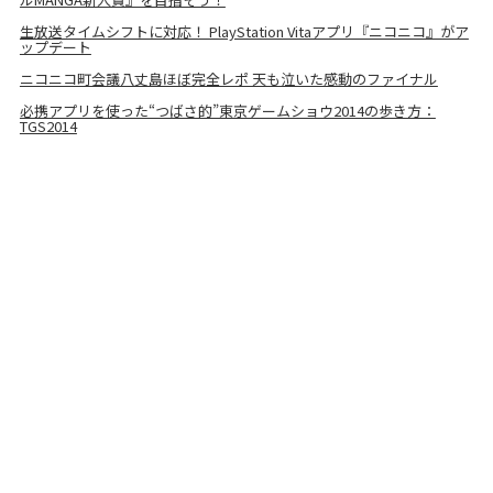
生放送タイムシフトに対応！ PlayStation Vitaアプリ『ニコニコ』がア
ップデート
ニコニコ町会議八丈島ほぼ完全レポ 天も泣いた感動のファイナル
必携アプリを使った“つばさ的”東京ゲームショウ2014の歩き方：
TGS2014