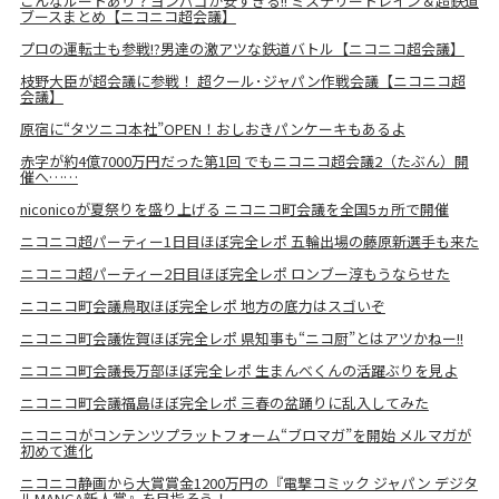
こんなルートあり？ヨンパゴが安すぎる!! ミステリートレイン＆超鉄道
ブースまとめ【ニコニコ超会議】
プロの運転士も参戦!?男達の激アツな鉄道バトル【ニコニコ超会議】
枝野大臣が超会議に参戦！ 超クール･ジャパン作戦会議【ニコニコ超
会議】
原宿に“タツニコ本社”OPEN！おしおきパンケーキもあるよ
赤字が約4億7000万円だった第1回 でもニコニコ超会議2（たぶん）開
催へ……
niconicoが夏祭りを盛り上げる ニコニコ町会議を全国5ヵ所で開催
ニコニコ超パーティー1日目ほぼ完全レポ 五輪出場の藤原新選手も来た
ニコニコ超パーティー2日目ほぼ完全レポ ロンブー淳もうならせた
ニコニコ町会議鳥取ほぼ完全レポ 地方の底力はスゴいぞ
ニコニコ町会議佐賀ほぼ完全レポ 県知事も“ニコ厨”とはアツかねー!!
ニコニコ町会議長万部ほぼ完全レポ 生まんべくんの活躍ぶりを見よ
ニコニコ町会議福島ほぼ完全レポ 三春の盆踊りに乱入してみた
ニコニコがコンテンツプラットフォーム“ブロマガ”を開始 メルマガが
初めて進化
ニコニコ静画から大賞賞金1200万円の『電撃コミック ジャパン デジタ
ルMANGA新人賞』を目指そう！