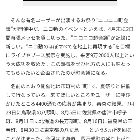
そんな有名ユーザーが出演するお祭り“ニコニコ町会
議”が開催中だ。ニコ動のイベントといえば、4月末に2日
間幕張メッセを貸し切った、“ニコニコ超会議”が記憶に
新しい。“ニコ動のほぼすべてを地上に再現する”を目標
にライブやブース展示を実施し、来客9万2000人以上とい
う大成功を収めた。この熱気をぜひ地方の人にも味わっ
てもらいたいと企画されたのが町会議になる。
名前のとおり開催地は市町村の“町”で、夏祭りと併催
して行なっている。来てほしいところをユーザーに呼び
かけたところ4400通もの応募が集まり、審査の結果、7月
29日に鳥取県の八頭町、8月5日に佐賀県の唐津市呼子
町、8月11日に北海道の長万部町、8月16日に福島県の三
春町、8月30日に東京都の八丈島──という5ヵ所を回る
ことが決まった。今回は北海道、長万部町の盛り上がり