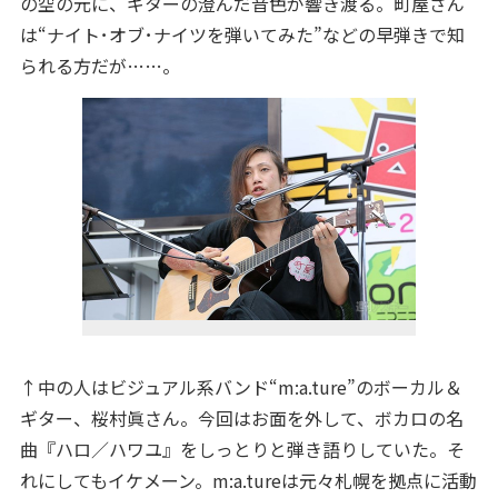
の空の元に、ギターの澄んだ音色が響き渡る。町屋さん
は“ナイト･オブ･ナイツを弾いてみた”などの早弾きで知
られる方だが……。
↑中の人はビジュアル系バンド“m:a.ture”のボーカル＆
ギター、桜村眞さん。今回はお面を外して、ボカロの名
曲『ハロ／ハワユ』をしっとりと弾き語りしていた。そ
れにしてもイケメーン。m:a.tureは元々札幌を拠点に活動