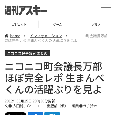
t
o
g
g
l
ガジェット
ゲーム
グルメ
e
n
a
home
>
インフォメーション
>
ニコニコ町会議長万部
v
ほぼ完全レポ 生まんべくんの活躍ぶりを見よ
i
g
a
ニコニコ超会議 超まとめ
t
i
o
ニコニコ町会議長万部
n
ほぼ完全レポ 生まんべ
くんの活躍ぶりを見よ
2012年08月15日 20時30分更新
文●
広田稔
、
Co ニコニコ出版部（仮）
編集●
ガチ鈴木