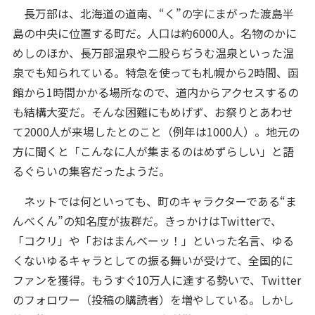
長万部は、北海道の道南、“く”の字にまがった渡島半
島の中央に位置する町だ。人口は約6000人。名物のかに
めしのほか、長万部温泉や二股らぢうむ温泉といった温
泉でも知られている。特急を使っても札幌から2時間、函
館から1時間かかる場所なので、道内からアクセスするの
も結構大変だ。そんな困難にもめげず、お祭りとあわせ
て2000人が来場したとのこと（例年は1000人）。地元の
方に聞くと「こんなに人が集まるのはめずらしい」と語
るぐらいの集客だったようだ。
ネットでは何といっても、町のキャラクターである“ま
んべくん”の知名度が抜群だ。きっかけはTwitterで、
「コクリ」や「おはまんベーッ！」といった名言、ゆる
くないゆるキャラとしての振る舞いが受けて、全国的に
ファンを獲得。もうすぐ10万人に達する勢いで、Twitter
のフォロワー（投稿の購読者）を増やしている。しかし