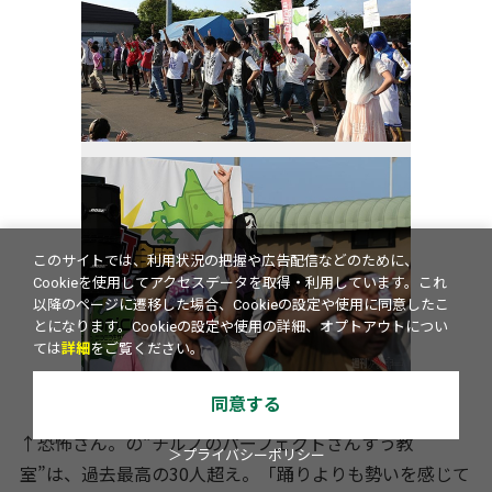
このサイトでは、利用状況の把握や広告配信などのために、
Cookieを使用してアクセスデータを取得・利用しています。これ
以降のページに遷移した場合、Cookieの設定や使用に同意したこ
とになります。Cookieの設定や使用の詳細、オプトアウトについ
ては
詳細
をご覧ください。
同意する
↑恐怖さん。の“チルノのパーフェクトさんすう教
＞プライバシーポリシー
室”は、過去最高の30人超え。「踊りよりも勢いを感じて