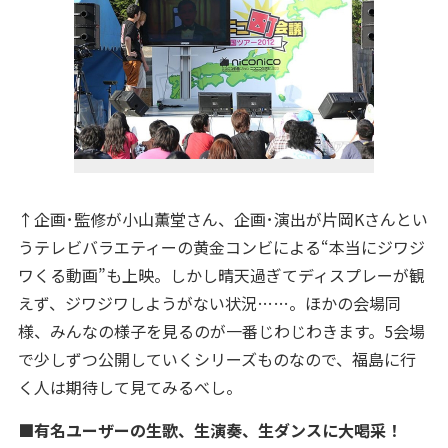
↑企画･監修が小山薫堂さん、企画･演出が片岡Kさんとい
うテレビバラエティーの黄金コンビによる“本当にジワジ
ワくる動画”も上映。しかし晴天過ぎてディスプレーが観
えず、ジワジワしようがない状況……。ほかの会場同
様、みんなの様子を見るのが一番じわじわきます。5会場
で少しずつ公開していくシリーズものなので、福島に行
く人は期待して見てみるべし。
■有名ユーザーの生歌、生演奏、生ダンスに大喝采！