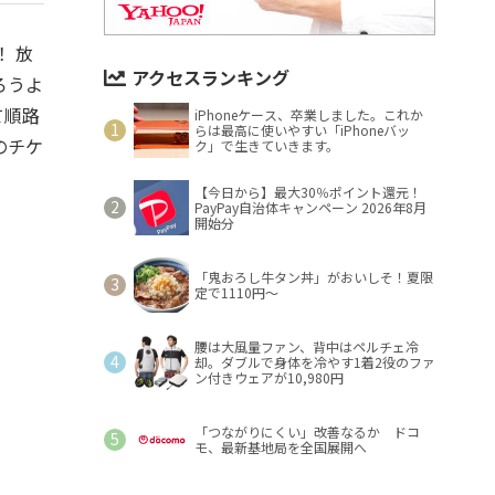
 放
アクセスランキング
ろうよ
て順路
iPhoneケース、卒業しました。これか
らは最高に使いやすい「iPhoneバッ
のチケ
ク」で生きていきます。
【今日から】最大30％ポイント還元！
PayPay自治体キャンペーン 2026年8月
開始分
「鬼おろし牛タン丼」がおいしそ！夏限
定で1110円～
腰は大風量ファン、背中はペルチェ冷
却。ダブルで身体を冷やす1着2役のファ
ン付きウェアが10,980円
「つながりにくい」改善なるか ドコ
モ、最新基地局を全国展開へ