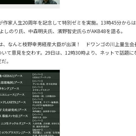
作家人生20周年を記念して特別ゼミを実施。13時45分からは
林よしのり氏、中森明夫氏、濱野智史氏らがAKB48を語る。
では、なんと枝野幸男経産大臣が出演！ ドワンゴの川上量生会
いて意見を交わす。29日は、12時30時より、ネットで話題に
定だ。