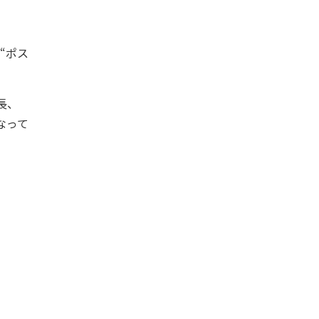
“ポス
長、
なって