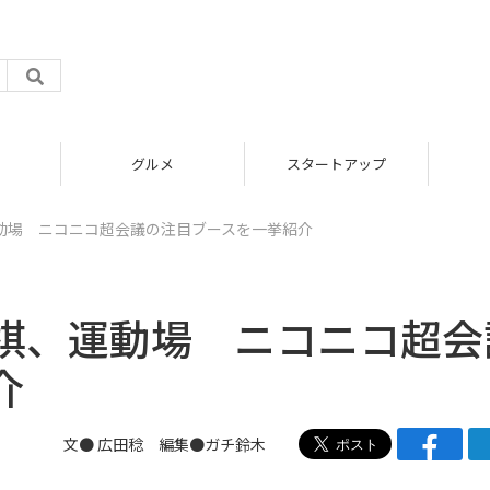
グルメ
スタートアップ
動場 ニコニコ超会議の注目ブースを一挙紹介
棋、運動場 ニコニコ超会
介
文●
広田稔
編集●
ガチ鈴木