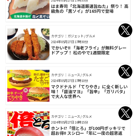
2024年05月27日 17時35分
はま寿司「北海道厳選旨ねた」祭り！ 高
級魚の「黒ソイ」が165円で登場
カテゴリ： ガジェット / グルメ
2024年05月27日 17時30分
でかいぞ!! 「海老フライ」が無料グレー
ドアップ！ 松のやで1週間限定
カテゴリ： ニュース / グルメ
2024年05月27日 17時10分
マクドナルド「てりやき」に全く新しい
味！「醤油マヨ」「旨辛」「ガリバタ」
で大人な世界へ
カテゴリ： ニュース / グルメ
2024年05月27日 16時15分
ホント!?「倍とろ」が100円ポッキリで
超お得!! スシロー「年に一度の超恩返