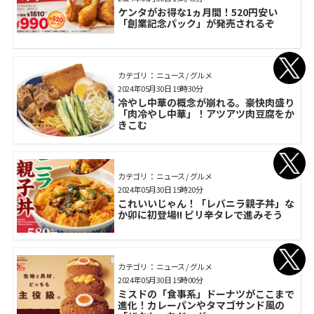
ケンタがお得な1ヵ月間！520円安い
「創業記念パック」が発売されるぞ
カテゴリ： ニュース / グルメ
2024年05月30日 19時30分
冷やし中華の概念が崩れる。豪快肉盛り
「肉冷やし中華」！アツアツ肉豆腐をか
きこむ
カテゴリ： ニュース / グルメ
2024年05月30日 15時20分
これいいじゃん！「レバニラ親子丼」な
か卯に初登場!! ピリ辛タレで進みそう
カテゴリ： ニュース / グルメ
2024年05月30日 15時00分
ミスドの「食事系」ドーナツがここまで
進化！カレーパンやタマゴサンド風の