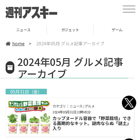
toggle
naviga
ガジェット
ゲーム
グルメ
home
>
2024年05月 グルメ記事アーカイブ
2024年05月 グルメ記事
アーカイブ
05月31日（金）
カテゴリ： ニュース / グルメ
2024年05月31日 20時45分
カップヌードル容器で「野菜栽培」でき
る画期的なキット。謎肉ならぬ「謎土」
入り