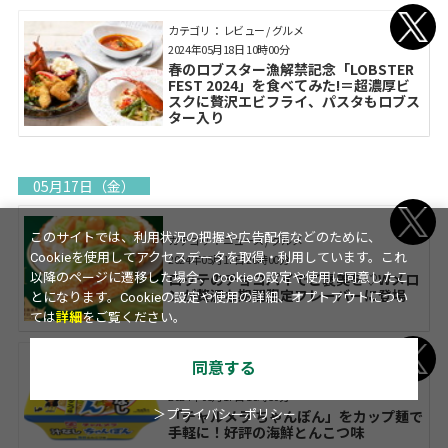
カテゴリ： レビュー / グルメ
2024年05月18日 10時00分
春のロブスター漁解禁記念「LOBSTER
FEST 2024」を食べてみた!＝超濃厚ビ
スクに贅沢エビフライ、パスタもロブス
ター入り
05月17日（金）
このサイトでは、利用状況の把握や広告配信などのために、
カテゴリ： ニュース / グルメ
Cookieを使用してアクセスデータを取得・利用しています。これ
2024年05月17日 20時00分
ロッテのチョコパイでご褒美を♡Wメロ
以降のページに遷移した場合、Cookieの設定や使用に同意したこ
ンが贅沢な期間限定フレーバーに登場
とになります。Cookieの設定や使用の詳細、オプトアウトについ
ては
詳細
をご覧ください。
同意する
カテゴリ： ニュース / グルメ
2024年05月17日 18時50分
「チャルメラ ちゃんぽん」をカップ麺で
＞プライバシーポリシー
手軽に！好評の海鮮とんこつ味