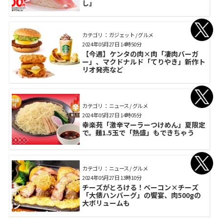
し」
カテゴリ： ガジェット / グルメ
2024年05月27日 14時50分
【今週】ケンタの肉×肉「凄肉バーガ
ー」、マクドナルド「てりやき」新作ト
リオ発売など
カテゴリ： ニュース / グルメ
2024年05月27日 14時05分
幸楽苑「激辛マーラーつけめん」夏限定
で。麺1.5玉で「熱盛」もできちゃう
カテゴリ： ニュース / グルメ
2024年05月27日 13時10分
チーズがとろける！ベーコン×チーズ
「大俵ハンバーグ」の饗宴、肉500gの
大ボリュームも