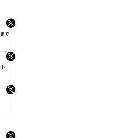
今まで
シト