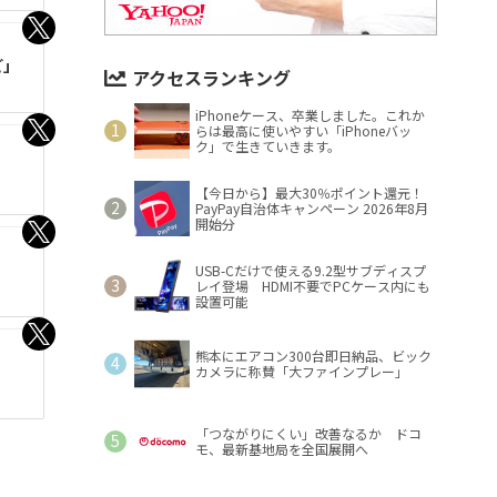
ご」
アクセスランキング
iPhoneケース、卒業しました。これか
らは最高に使いやすい「iPhoneバッ
ク」で生きていきます。
【今日から】最大30％ポイント還元！
PayPay自治体キャンペーン 2026年8月
開始分
USB-Cだけで使える9.2型サブディスプ
レイ登場 HDMI不要でPCケース内にも
設置可能
熊本にエアコン300台即日納品、ビック
カメラに称賛「大ファインプレー」
「つながりにくい」改善なるか ドコ
モ、最新基地局を全国展開へ