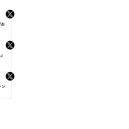
がお
ん」
ーン