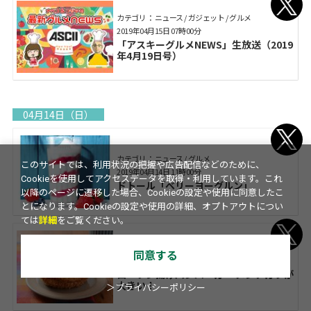
カテゴリ： ニュース / ガジェット / グルメ
2019年04月15日 07時00分
「アスキーグルメNEWS」生放送（2019
年4月19日号）
04月14日（日）
カテゴリ： ニュース / グルメ
このサイトでは、利用状況の把握や広告配信などのために、
2019年04月14日 11時00分
Cookieを使用してアクセスデータを取得・利用しています。これ
ドトール「ベリーヨーグルン」
以降のページに遷移した場合、Cookieの設定や使用に同意したこ
とになります。Cookieの設定や使用の詳細、オプトアウトについ
ては
詳細
をご覧ください。
カテゴリ： ニュース / グルメ
同意する
2019年04月14日 08時00分
ローソン揚げパンバーガー メンチカツが
大きい！
＞プライバシーポリシー