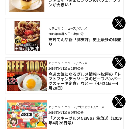
ファミマ「窯出しプリンのパフェ」プリ
ンが大きい！
カテゴリ： ニュース / グルメ
2019年04月22日 12時00分
天丼てんや新「豚天丼」史上最多の豚盛
り
カテゴリ： ニュース / グルメ
2019年04月22日 11時00分
今週の気になるグルメ情報～松屋の「ト
マトフォンデュソースのビーフハンバー
グステーキ定食」など～（4月22日～4
月28日）
カテゴリ： ニュース / ガジェット / グルメ
2019年04月22日 07時00分
「アスキーグルメNEWS」生放送（2019
年4月26日号）